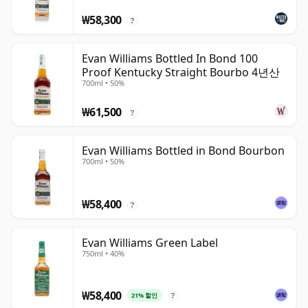
₩58,300
?
Evan Williams Bottled In Bond 100
Proof Kentucky Straight Bourbo 4년산
700ml • 50%
₩61,500
?
Evan Williams Bottled in Bond Bourbon
700ml • 50%
₩58,400
?
Evan Williams Green Label
750ml • 40%
₩58,400
21% 할인
?