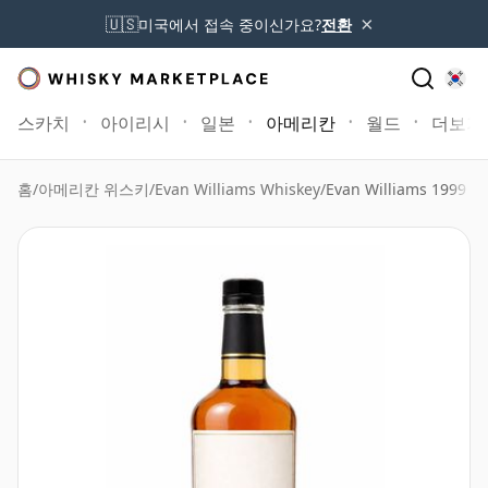
×
🇺🇸
미국에서 접속 중이신가요?
전환
스카치
아이리시
일본
아메리칸
월드
더보기
홈
/
아메리칸 위스키
/
Evan Williams Whiskey
/
Evan Williams 1999 Si