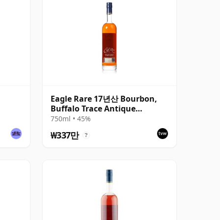
Eagle Rare 17년산 Bourbon,
Buffalo Trace Antique
Collection 2015
750ml • 45%
₩337만
?