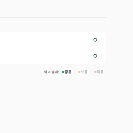
재고 상태:
좋음
보통
적음