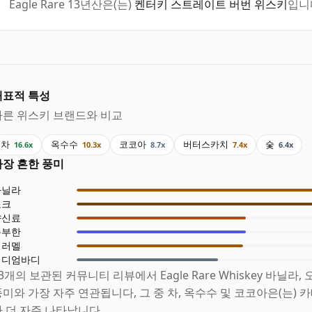
Eagle Rare 13년산은(는)
켄터키 스트레이트 버번 위스키
입니
대표적 특성
다른 위스키 브랜드와 비교
차
옥수수
코코아
버터스카치
숯
16.6x
10.3x
8.7x
7.4x
6.4x
가장 흔한 풍미
바닐라
오크
향신료
풍부한
캐러멜
미디엄바디
3개의 보관된 커뮤니티 리뷰에서 Eagle Rare Whiskey 바닐라,
풍미와 가장 자주 연관됩니다, 그 중 차, 옥수수 및 코코아은(는)
다 더 자주 나타납니다.