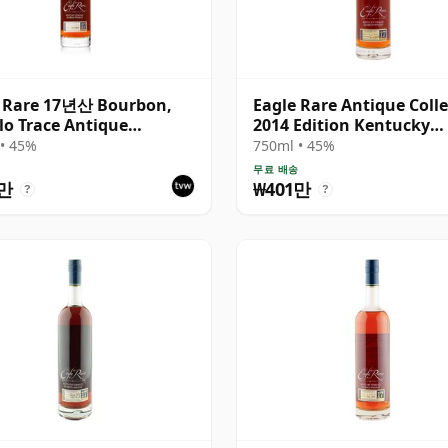
e Rare 17년산 Bourbon,
Eagle Rare Antique Coll
lo Trace Antique
2014 Edition Kentucky
ction 2005
Straight 1997 17년산
• 45%
750ml • 45%
무료 배송
5만
₩401만
?
?