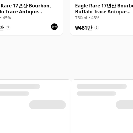
e Rare 17년산 Bourbon,
Eagle Rare 17년산 Bourb
lo Trace Antique
Buffalo Trace Antique
ction 2002
Collection 2009
• 45%
750ml • 45%
1만
₩481만
?
?