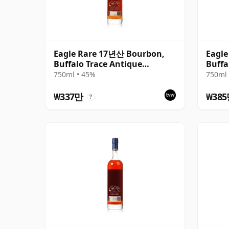
Eagle Rare 17년산 Bourbon,
Eagl
Buffalo Trace Antique
Buffa
Collection 2016
Colle
750ml • 45%
750ml 
₩337만
₩38
?