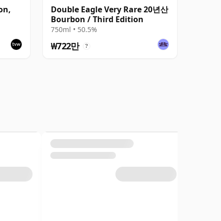
on,
Double Eagle Very Rare 20년산
Bourbon / Third Edition
750ml • 50.5%
₩722만
?