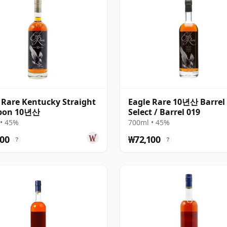
 Rare Kentucky Straight
Eagle Rare 10년산 Barrel
bon 10년산
Select / Barrel 019
• 45%
700ml • 45%
00
₩72,100
?
?