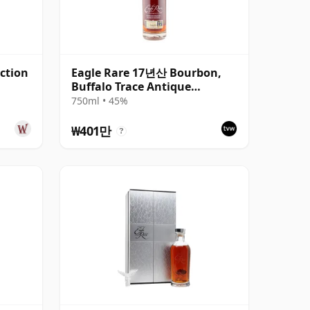
ection
Eagle Rare 17년산 Bourbon,
Buffalo Trace Antique
Collection 2014
750ml • 45%
₩401만
?