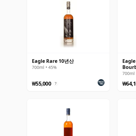
Eagle Rare 10년산
Eagle
Bour
700ml • 45%
700ml 
₩55,000
₩64,1
?