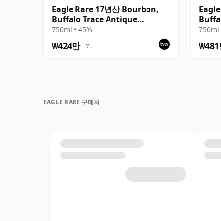
Eagle Rare 17년산 Bourbon,
Eagl
Buffalo Trace Antique
Buffa
Collection 2003
Colle
750ml • 45%
750ml 
₩424만
₩48
?
EAGLE RARE 구매처