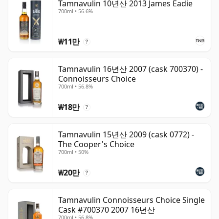
Tamnavulin 10년산 2013 James Eadie
700ml • 56.6%
₩11만
?
Tamnavulin 16년산 2007 (cask 700370) -
Connoisseurs Choice
700ml • 56.8%
₩18만
?
Tamnavulin 15년산 2009 (cask 0772) -
The Cooper's Choice
700ml • 50%
₩20만
?
Tamnavulin Connoisseurs Choice Single
Cask #700370 2007 16년산
700ml • 56.8%