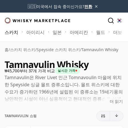
×
🇺🇸
미국에서 접속 중이신가요?
전환
스카치
아이리시
일본
아메리칸
월드
더보기
홈
/
스카치 위스키
/
Speyside 스카치 위스키
/
Tamnavulin Whisky
Tamnavulin Whisky
₩45,700부터 37개 가격 비교
실시간 가격
Tamnavulin은 River Livet 인근 Tomnavoulin 마을에 위치
한 Speyside 싱글 몰트 증류소입니다. 몰트 위스키에 대한
수요가 증가하던 1966년에 설립된 이 증류소는 19세기풍의
낭만적인 시설이 아닌 실용적이고 현대적인 증류소로 설계
더 읽기
되었으나, 그 부지는 훨씬 오래된 제분 역사를 지니고 있습
니다.
TAMNAVULIN 쇼핑
현재 Tamnavulin은 Alliance Global의 산하 기업인 Whyte