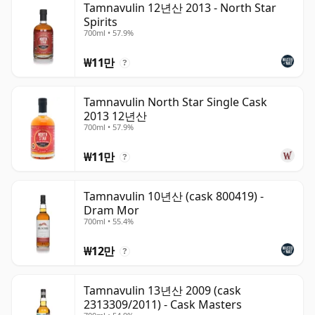
Tamnavulin 12년산 2013 - North Star
Spirits
700ml • 57.9%
₩11만
?
Tamnavulin North Star Single Cask
2013 12년산
700ml • 57.9%
₩11만
?
Tamnavulin 10년산 (cask 800419) -
Dram Mor
700ml • 55.4%
₩12만
?
Tamnavulin 13년산 2009 (cask
2313309/2011) - Cask Masters