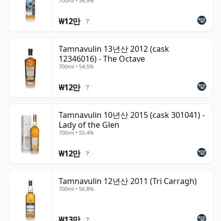
700ml • 54.9%
₩12만
?
Tamnavulin 13년산 2012 (cask
12346016) - The Octave
700ml • 54.5%
₩12만
?
Tamnavulin 10년산 2015 (cask 301041) -
Lady of the Glen
700ml • 55.4%
₩12만
?
Tamnavulin 12년산 2011 (Tri Carragh)
700ml • 56.8%
₩13만
?