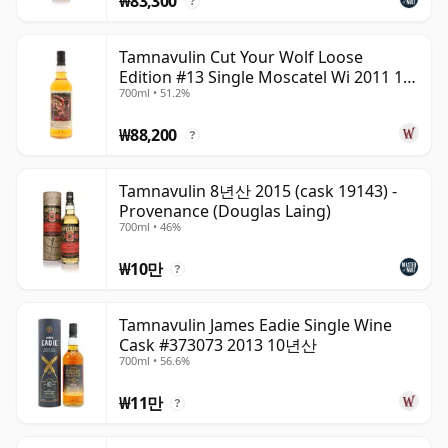
₩83,300
?
Tamnavulin Cut Your Wolf Loose
Edition #13 Single Moscatel Wi 2011 13
700ml • 51.2%
년산
₩88,200
?
Tamnavulin 8년산 2015 (cask 19143) -
Provenance (Douglas Laing)
700ml • 46%
₩10만
?
Tamnavulin James Eadie Single Wine
Cask #373073 2013 10년산
700ml • 56.6%
₩11만
?