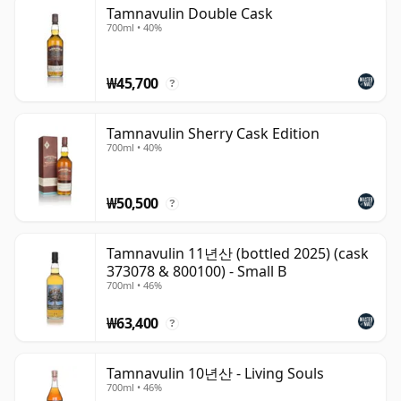
& Mackay가 운영하고 있습니다. 1990년대 중반 가동이 중
Tamnavulin Double Cask
700ml • 40%
단되었다가 2007년 생산을 재개하였으며, 2016년 설립 50
주년을 맞아 싱글 몰트 브랜드로 새롭게 출시되었습니다. 생
산되는 위스키의 상당 부분은 여전히 블렌디드 위스키 제조
₩45,700
?
에 활용되고 있지만, 현대적인 Tamnavulin 라인업은 싱글
몰트 애호가들 사이에서 증류소의 인지도를 크게 높였습니
Tamnavulin Sherry Cask Edition
다.
700ml • 40%
스타일은 전반적으로 부드럽고 달콤하며 접근하기 쉬운 편
₩50,500
으로, 사과, 배, 바닐라, 꿀, 몰트, 은은한 스파이스의 풍미가
?
느껴집니다. Tamnavulin은 특히 캐스크 피니싱으로 잘 알
려져 있으며, Double Cask, Sherry Cask Edition, 그리고
Tamnavulin 11년산 (bottled 2025) (cask
373078 & 800100) - Small B
다양한 레드 및 화이트 와인 캐스크 피니시 시리즈를 통해
700ml • 46%
과일, 오크, 부드러운 풍미의 깊이를 더하고 있습니다.
₩63,400
?
Tamnavulin은 명확한 현대적 방향성을 갖춘 접근하기 쉬운
Speyside 몰트로서 자리를 확고히 하고 있습니다. 희소성이
Tamnavulin 10년산 - Living Souls
나 전통적인 명성에 크게 의존하기보다는, 부드러운 과일 향
700ml • 46%
과 달콤함, 그리고 캐스크에서 비롯된 다양한 개성을 바탕으