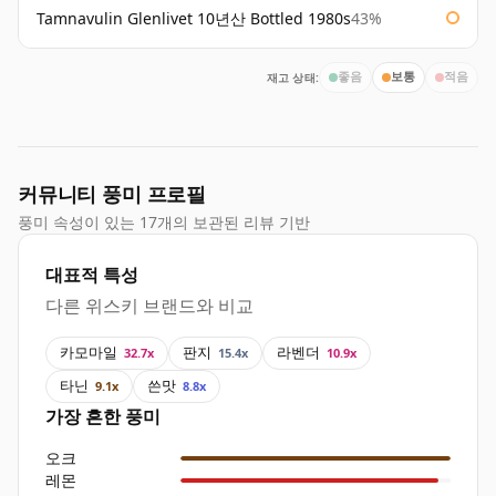
Tamnavulin Glenlivet 10년산 Bottled 1980s
43%
재고 상태:
좋음
보통
적음
커뮤니티 풍미 프로필
풍미 속성이 있는 17개의 보관된 리뷰 기반
대표적 특성
다른 위스키 브랜드와 비교
카모마일
판지
라벤더
32.7x
15.4x
10.9x
타닌
쓴맛
9.1x
8.8x
가장 흔한 풍미
오크
레몬