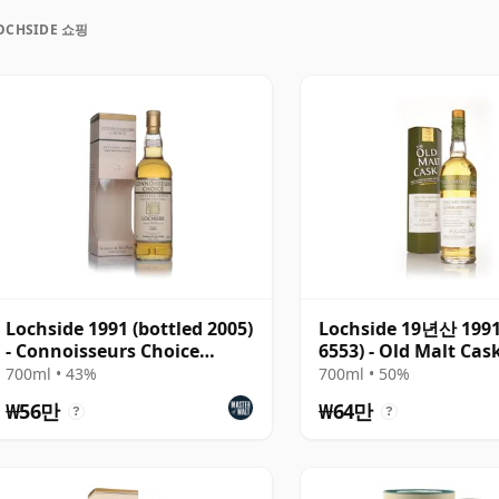
증류소에서 생산된 몰트 스피릿과 그레인 스피릿을 숙성 전에
OCHSIDE 쇼핑
습니다. 이 증류소는 결국 얼라이드(Allied)의 소유 하
철거되어 현재는 생산 시설이 전혀 남아 있지 않습니다.
은 한정된 구재고에서 나온 독립 병입 제품들이며, 폐쇄된
 점점 더 높은 인기를 얻고 있습니다. 싱글 몰트는 과일
 과일, 꿀, 바닐라, 시트러스, 부드러운 스파이스의 테이
성 제품의 경우 건과일, 토피, 견과류, 윤기 있는 오크의
되기도 하지만, 스카치 위스키 역사에서 차지하는 독특한
스피릿과 그레인 스피릿을 이런 방식으로 함께 생산한
Lochside 1991 (bottled 2005)
Lochside 19년산 1991
- Connoisseurs Choice
6553) - Old Malt Cas
보틀링들은 이제는 재현할 수 없는 증류소의 독특한 동해
(Gordon & MacPhail)
(Douglas Laing)
700ml • 43%
700ml • 50%
다.
₩56만
₩64만
?
?