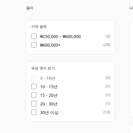
"싱글 블렌드(single blend)"—동일한 
필터
L
혼합한 것—를 만들 수 있는 역량을 갖추고 있었
에 들어갔고, 1992년에 문을 닫은 뒤 이후 
가격 범위
현재 남아 있는 Lochside 보틀링의 대부분
₩250,000 – ₩600,000
(3)
증류소에 관심 있는 위스키 애호가들 사이에서
₩600,000+
(20)
향, 플로럴, 은은한 달콤함이 특징으로, 과수원
스팅 노트가 자주 언급됩니다. 셰리 캐스크 숙
풍부한 레이어가 더해지기도 합니다.
숙성 연수 표기
Lochside에 대한 매력은 희소성에서 비롯
3 - 10년
(0)
위치에서도 기인합니다. 같은 부지에서 몰트 
10 - 15년
(1)
증류소는 극히 드물었으며, 현재 남아 있는 
15 - 20년
(1)
안 Highland 캐릭터를 고스란히 담고 있습니
20 - 30년
(1)
30년 이상
(13)