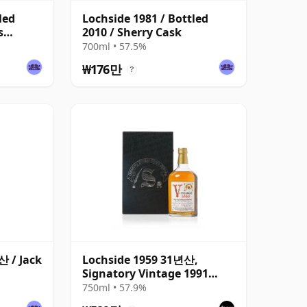
led
Lochside 1981 / Bottled
s
2010 / Sherry Cask
700ml • 57.5%
₩176만
?
산 / Jack
Lochside 1959 31년산,
Signatory Vintage 1991
Bottling with Presentation
750ml • 57.9%
Case