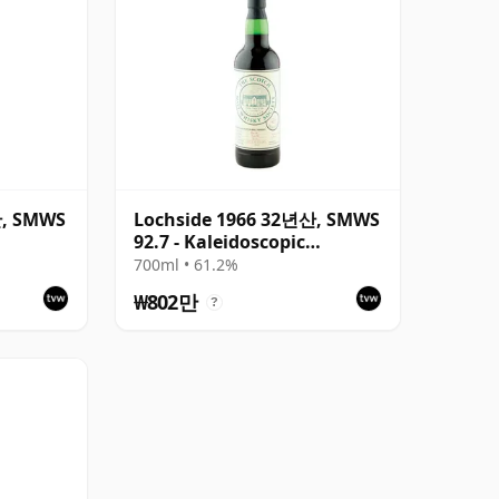
산, SMWS
Lochside 1966 32년산, SMWS
92.7 - Kaleidoscopic
Richness
700ml • 61.2%
₩802만
?