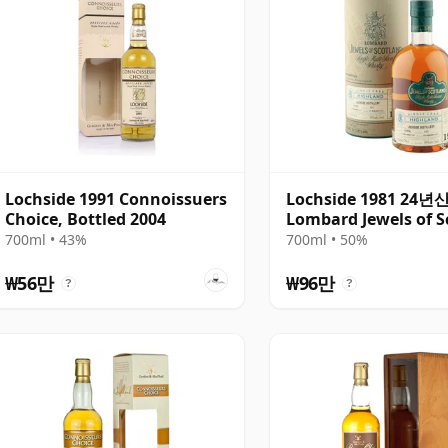
Lochside 1991 Connoissuers
Lochside 1981 24년산
Choice, Bottled 2004
Lombard Jewels of S
2005 Bottling with 
700ml • 43%
700ml • 50%
₩56만
₩96만
?
?