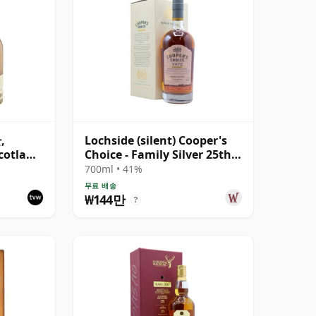
,
Lochside (silent) Cooper's
cotland
Choice - Family Silver 25th
Tube
Anniversary 1972 44년산
700ml • 41%
무료 배송
₩144만
?