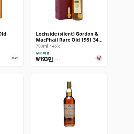
Old
Lochside (silent) Gordon &
MacPhail Rare Old 1981 34
년산
700ml • 46%
무료 배송
₩193만
?