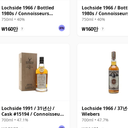
Lochside 1966 / Bottled
Lochside 1966 / Bott
1980s / Connoisseurs
1980s / Connoisseur
Choice
Choice
750ml • 40%
750ml • 40%
₩160만
₩160만
?
?
Lochside 1991 / 31년산 /
Lochside 1966 / 37년
Cask #15194 / Connoisseurs
Wiebers
Choice
700ml • 47.1%
700ml • 47.7%