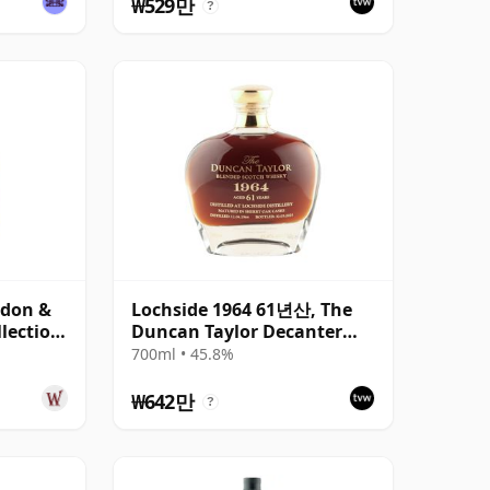
₩529만
?
rdon &
Lochside 1964 61년산, The
llection
Duncan Taylor Decanter
 41년산
2025 Bottling - Sherry Oak
700ml • 45.8%
Casks
₩642만
?