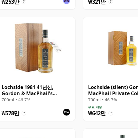
₩253만
₩321만
?
?
Lochside 1981 41년산,
Lochside (silent) Go
Gordon & MacPhail's
MacPhail Private Co
Private Collection -
Single Cask # 1981
700ml • 46.7%
700ml • 46.7%
Recollection Series Cask 804
무료 배송
₩578만
₩642만
?
?