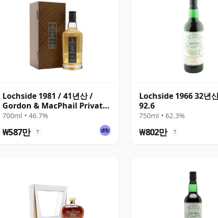
Lochside 1981 / 41년산 /
Lochside 1966 32년
Gordon & MacPhail Private
92.6
Collection
700ml • 46.7%
750ml • 62.3%
₩587만
₩802만
?
?