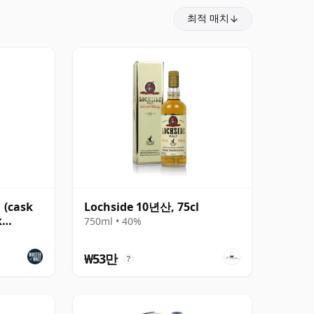
최적 매치
 (cask
Lochside 10년산, 75cl
k
750ml • 40%
₩53만
?