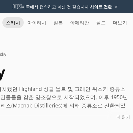
×
🇺🇸
미국에서 접속하고 계신 것 같습니다.
사이트 전환
스카치
아이리시
일본
아메리칸
월드
더보기
sky
y
치했던 Highland 싱글 몰트 및 그레인 위스키 증류소
 건물들을 갖춘 양조장으로 시작되었으며, 이후 1950년
(Macnab Distilleries)에 의해 증류소로 전환되었
더 읽기
를 모두 생산했다는 점에서 이례적이었으며, 한때 이른바