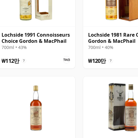
Lochside 1991 Connoisseurs
Lochside 1981 Rare 
Choice Gordon & MacPhail
Gordon & MacPhail
700ml • 43%
700ml • 40%
₩112만
₩120만
?
?