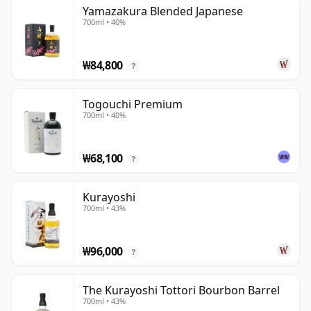
Yamazakura Blended Japanese
700ml • 40%
₩84,800
?
Togouchi Premium
700ml • 40%
₩68,100
?
Kurayoshi
700ml • 43%
₩96,000
?
The Kurayoshi Tottori Bourbon Barrel
700ml • 43%