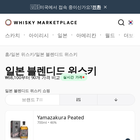
×
🇺🇸
미국에서 접속 중이신가요?
전환
스카치
아이리시
일본
아메리칸
월드
더보기
홈
/
일본 위스키
/
일본 블렌디드 위스키
일본 블렌디드 위스키
₩68,100부터 90개 가격 비교
실시간 가격
일본 블렌디드 위스키 쇼핑
브랜드 7
Yamazakura Peated
700ml • 46%