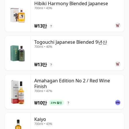
Hibiki Harmony Blended Japanese
700ml • 43%
₩13만
?
Togouchi Japanese Blended 9년산
700ml • 40%
₩13만
?
Amahagan Edition No 2 / Red Wine
Finish
700ml • 47%
₩10만
23% 할인
?
Kaiyo
700ml • 43%