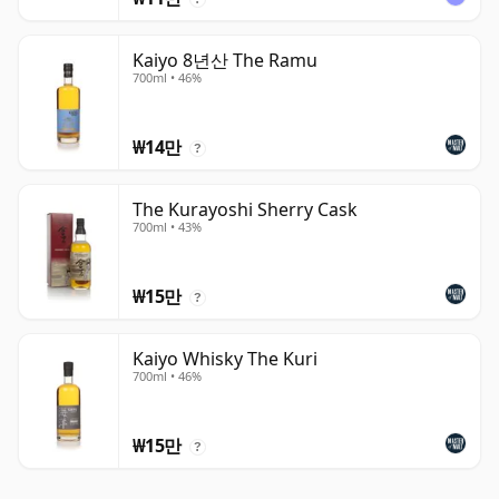
Kaiyo 8년산 The Ramu
700ml • 46%
₩14만
?
The Kurayoshi Sherry Cask
700ml • 43%
₩15만
?
Kaiyo Whisky The Kuri
700ml • 46%
₩15만
?