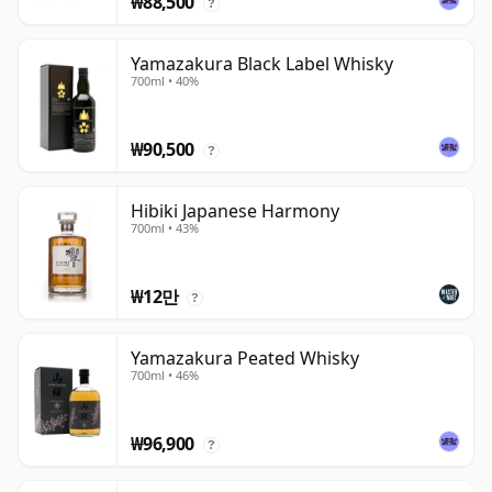
₩88,500
?
Yamazakura Black Label Whisky
700ml • 40%
₩90,500
?
Hibiki Japanese Harmony
700ml • 43%
₩12만
?
Yamazakura Peated Whisky
700ml • 46%
₩96,900
?