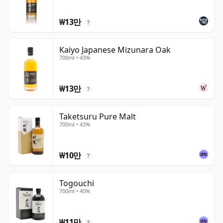
₩13만
?
Kaiyo Japanese Mizunara Oak
700ml • 43%
₩13만
?
Taketsuru Pure Malt
700ml • 43%
₩10만
?
Togouchi
700ml • 40%
₩11만
?