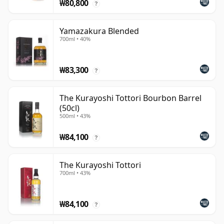
₩80,800
?
Yamazakura Blended
700ml • 40%
₩83,300
?
The Kurayoshi Tottori Bourbon Barrel
(50cl)
500ml • 43%
₩84,100
?
The Kurayoshi Tottori
700ml • 43%
₩84,100
?