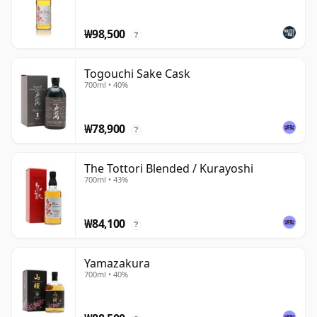
₩98,500
?
Togouchi Sake Cask
700ml • 40%
₩78,900
?
The Tottori Blended / Kurayoshi
700ml • 43%
₩84,100
?
Yamazakura
700ml • 40%