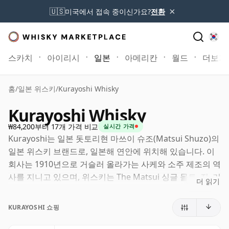
×
🇺🇸
미국에서 접속 중이신가요?
전환
스카치
아이리시
일본
아메리칸
월드
더보기
홈
/
일본 위스키
/
Kurayoshi Whisky
Kurayoshi Whisky
₩84,200부터 17개 가격 비교
실시간 가격
Kurayoshi는 일본 돗토리현 마쓰이 슈조(Matsui Shuzo)의
일본 위스키 브랜드로, 일본해 연안에 위치해 있습니다. 이
회사는 1910년으로 거슬러 올라가는 사케와 소주 제조의 역
사를 지니고 있으며, 위스키는 The Matsui 싱글 몰트, 진, 리
더 읽기
큐어 등을 포함하는 폭넓은 스피리츠 포트폴리오의 일부를
이루고 있습니다.
KURAYOSHI 쇼핑
Kurayoshi 레인지는 오랜 역사를 가진 몰트 증류소의 산물