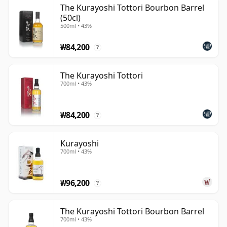
이라기보다는, 블렌딩, 숙성, 그리고 사용되는 물의 관점에
The Kurayoshi Tottori Bourbon Barrel
(50cl)
서 이해하는 것이 가장 적절합니다. 여러 표현들은 역사적으
500ml • 43%
로 일본 위스키와 스코틀랜드에서 공수한 몰트 위스키를 혼
합한 뒤, 다이센산(Mount Daisen) 지역의 물을 활용하여
₩84,200
?
일본에서 블렌딩, 숙성 또는 피니싱하는 방식을 취해 왔습니
다. 현대 일본 위스키 브랜드 다수와 마찬가지로, 정확한 분
The Kurayoshi Tottori
류는 병마다 개별적으로 확인할 필요가 있습니다.
700ml • 43%
라인업에는 Kurayoshi Pure Malt, Sherry Cask, 8년산, 12
₩84,200
년산, 18년산이 포함되며, 관련 돗토리 블렌디드 위스키와
?
한정 출시 제품도 함께 선보이고 있습니다. 풍미 프로파일은
몰트의 달콤함, 바닐라, 건과일, 구운 견과류, 스파이스, 부드
Kurayoshi
700ml • 43%
러운 오크 향을 중심으로 하며, 셰리 캐스크 및 기타 캐스크
의 영향이 가벼운 기본 스타일에 풍부함을 더해 줍니다.
₩96,200
?
Kurayoshi는 일본 위스키 카테고리 내에서 미묘한 위치를
점하고 있습니다. 국제적으로 높은 인지도를 갖추고 매력적
The Kurayoshi Tottori Bourbon Barrel
인 패키징을 자랑하며 접근하기 쉬운 스타일이지만, 동시에
700ml • 43%
카테고리 내 투명성과 원산지에 관한 폭넓은 논의의 일부이