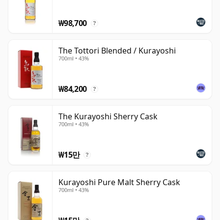
기도 합니다. 음용자 입장에서는, 캐스크 작업과 부드러운
₩98,700
물, 그리고 온화하고 친근한 풍미 프로파일이 빚어낸 일본
?
블렌디드 또는 월드 위스키 스타일의 표현으로 접근할 때 가
장 큰 만족감을 얻을 수 있습니다.
The Tottori Blended / Kurayoshi
700ml • 43%
₩84,200
?
The Kurayoshi Sherry Cask
700ml • 43%
₩15만
?
Kurayoshi Pure Malt Sherry Cask
700ml • 43%