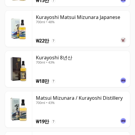
₩15만
?
Kurayoshi Matsui Mizunara Japanese
700ml • 48%
₩22만
?
Kurayoshi 8년산
700ml • 43%
₩18만
?
Matsui Mizunara / Kurayoshi Distillery
700ml • 43%
₩19만
?