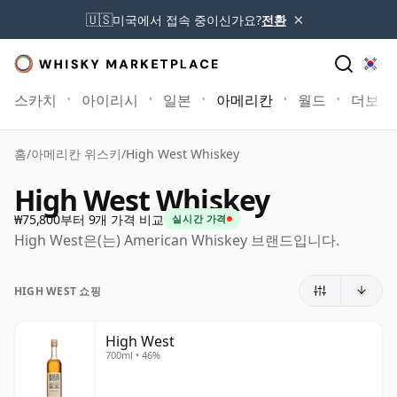
×
🇺🇸
미국에서 접속 중이신가요?
전환
스카치
아이리시
일본
아메리칸
월드
더보기
홈
/
아메리칸 위스키
/
High West Whiskey
High West Whiskey
₩75,800부터 9개 가격 비교
실시간 가격
High West은(는) American Whiskey 브랜드입니다.
HIGH WEST 쇼핑
High West
700ml • 46%