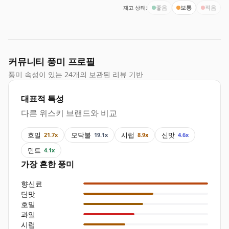
재고 상태:
좋음
보통
적음
커뮤니티 풍미 프로필
풍미 속성이 있는 24개의 보관된 리뷰 기반
대표적 특성
다른 위스키 브랜드와 비교
호밀
모닥불
시럽
신맛
21.7x
19.1x
8.9x
4.6x
민트
4.1x
가장 흔한 풍미
향신료
단맛
호밀
과일
시럽