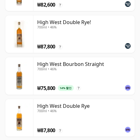
₩82,600
?
High West Double Rye!
700ml • 46%
₩87,800
?
High West Bourbon Straight
700ml • 46%
₩75,800
14% 할인
?
High West Double Rye
700ml • 46%
₩87,800
?