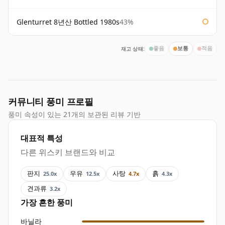
Glenturret 8년산 Bottled 1980s
43%
재고 상태:
좋음
보통
적음
커뮤니티 풍미 프로필
풍미 속성이 있는 21개의 보관된 리뷰 기반
대표적 특성
다른 위스키 브랜드와 비교
판지
우유
사탕
흙
25.0x
12.5x
4.7x
4.3x
견과류
3.2x
가장 흔한 풍미
바닐라