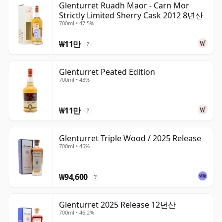
Glenturret Ruadh Maor - Carn Mor
Strictly Limited Sherry Cask 2012 8년산
700ml • 47.5%
₩11만
?
Glenturret Peated Edition
700ml • 43%
₩11만
?
Glenturret Triple Wood / 2025 Release
700ml • 45%
₩94,600
?
Glenturret 2025 Release 12년산
700ml • 46.2%