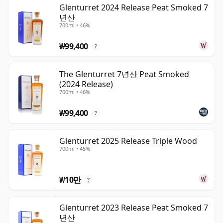
터렛 강변에 자리한 이 증류소는 전통적인 생산 방식과 세심
Glenturret 2024 Release Peat Smoked 7
년산
하게 구축된 하우스 스타일로 잘 알려져 있습니다. The
700ml • 46%
Glenturret의 위스키는 풍부한 몰트의 달콤함, 과수원 과일,
부드러운 스파이스, 그리고 오크의 균형 잡힌 풍미를 보여주
₩99,400
?
며, 다양한 캐스크 스타일을 활용해 스피릿 본연의 우아함을
살리면서도 구조감과 깊이를 더합니다.
The Glenturret 7년산 Peat Smoked
(2024 Release)
Lalique 그룹과 스위스 기업가 한스외르크 비스(Hansjörg
700ml • 46%
Wyss)의 인수 이후, The Glenturret는 럭셔리, 디자인, 그리
₩99,400
고 고품질 숙성 싱글 몰트에 더욱 집중하는 방향으로 재정립
?
되었습니다. 존경받는 위스키 메이커 밥 달가노(Bob
Dalgarno)의 영향 아래, Triple Wood, 12년산을 비롯한 다
Glenturret 2025 Release Triple Wood
700ml • 45%
양한 한정 출시 제품들이 라인업에 포함되어 왔습니다.
The Glenturret는 Highland 위스키의 정제된 표현을 선보
₩10만
?
입니다. 수백 년에 걸친 증류의 역사에 뿌리를 두면서도, 현
대적인 품격과 장인 정신으로 완성된 위스키입니다. 연산이
Glenturret 2023 Release Peat Smoked 7
나 희소성 못지않게 텍스처, 절제미, 그리고 원산지의 진정
년산
성을 중시하는 음용자들을 위한 증류소입니다.