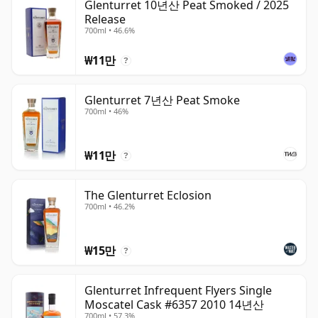
Glenturret 10년산 Peat Smoked / 2025
Release
700ml • 46.6%
₩11만
?
Glenturret 7년산 Peat Smoke
700ml • 46%
₩11만
?
The Glenturret Eclosion
700ml • 46.2%
₩15만
?
Glenturret Infrequent Flyers Single
Moscatel Cask #6357 2010 14년산
700ml • 57.3%