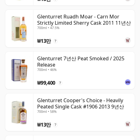
Glenturret Ruadh Moar - Carn Mor
Strictly Limited Sherry Cask 2011 11년산
700ml • 47.5%
₩13만
?
Glenturret 7년산 Peat Smoked / 2025
Release
700ml • 46%
₩99,400
?
Glenturret Cooper's Choice - Heavily
Peated Single Cask #1906 2013 9년산
700ml • 58%
₩13만
?