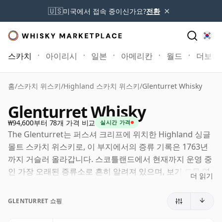
×
🇺🇸
미국에서 접속 중이신가요?
전환
스카치
아이리시
일본
아메리칸
월드
더보기
홈
/
스카치 위스키
/
Highland 스카치 위스키
/
Glenturret Whisky
Glenturret Whisky
₩94,600부터 78개 가격 비교
실시간 가격
The Glenturret는 퍼스셔 크리프에 위치한 Highland 싱글
몰트 스카치 위스키로, 이 부지에서의 증류 기록은 1763년
까지 거슬러 올라갑니다. 스코틀랜드에서 현재까지 운영 중
인 가장 오래된 증류소로 흔히 알려져 있으며, 보기 드문 역
더 읽기
사적 깊이와 소규모의 정성 어린 생산 방식을 결합하여 여타
대형 Highland 생산자들과는 뚜렷이 구별되는 개성을 지니
GLENTURRET 쇼핑
고 있습니다.