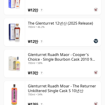
₩12만
?
The Glenturret 12년산 (2025 Release)
700ml • 46.2%
₩12만
?
Glenturret Ruadh Maor - Cooper's
Choice - Single Bourbon Cask 2010 9년
700ml • 58%
산
₩13만
?
Glenturret Ruadh Moar - The Returner
Unkiltered Single Cask S 10년산
700ml • 54%
₩13만
?