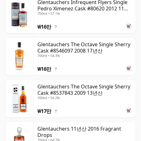
Glentauchers Infrequent Flyers Single
Pedro Ximenez Cask #80620 2012 11년
700ml • 57.1%
산
₩16만
?
Glentauchers The Octave Single Sherry
Cask #8546097 2008 17년산
700ml • 54.3%
₩16만
?
Glentauchers The Octave Single Sherry
Cask #8537843 2009 13년산
700ml • 54.2%
₩17만
?
Glentauchers 11년산 2016 Fragrant
Drops
700ml • 64.2%