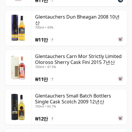
₩11만
?
Glentauchers Dun Bheagan 2008 10년
산
700ml • 43%
₩11만
?
Glentauchers Carn Mor Strictly Limited
Oloroso Sherry Cask Fini 2015 7년산
700ml • 47.5%
₩11만
?
Glentauchers Small Batch Bottlers
Single Cask Scotch 2009 12년산
700ml • 60.7%
₩12만
?