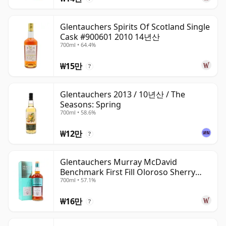
Glentauchers Spirits Of Scotland Single
Cask #900601 2010 14년산
700ml • 64.4%
₩15만
?
Glentauchers 2013 / 10년산 / The
Seasons: Spring
700ml • 58.6%
₩12만
?
Glentauchers Murray McDavid
Benchmark First Fill Oloroso Sherry
700ml • 57.1%
2008 14년산
₩16만
?