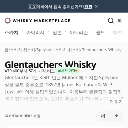
×
🇺🇸
미국에서 접속 중이신가요?
전환
스카치
아이리시
일본
아메리칸
월드
더보기
홈
/
스카치 위스키
/
Speyside 스카치 위스키
/
Glentauchers Whisky
Glentauchers Whisky
₩79,400부터 57개 가격 비교
실시간 가격
Glentauchers는 Keith 인근 Mulben에 위치한 Speyside
싱글 몰트 증류소로, 1897년 James Buchanan과 W. P.
Lowrie에 의해 설립되었습니다. 처음부터 블렌딩과 밀접하
게 연결되어 있었으며, 스카치 위스키가 국내외 시장에서 빠
더 읽기
르게 성장하던 시기에 Buchanan의 블렌드에 사용할 몰트
위스키를 공급하기 위해 만들어졌습니다.
GLENTAUCHERS 쇼핑
현재 Glentauchers는 Pernod Ricard 산하의 Chivas