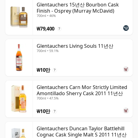
Brothers가 소유하고 있으며, Ballantine's의 중요한 구성
Glentauchers 15년산 Bourbon Cask
Finish - Osprey (Murray McDavid)
요소로 남아 있습니다. 활발하게 운영되고 있으며 규모도 상
700ml • 46%
당하지만, 공식 싱글 몰트로서의 존재감은 제한적입니다. 애
호가들 사이에서의 명성은 주로 Gordon & MacPhail,
₩79,400
?
Signatory, Douglas Laing 등의 독립 병입 업체를 통해 쌓
여 왔습니다.
Glentauchers Living Souls 11년산
700ml • 59.1%
이 증류소의 스타일은 전반적으로 가볍고 과일향이 풍부하
며 향기로운 편으로, 긴 발효 시간과 느린 증류 과정을 통해
₩10만
형성됩니다. 대표적인 테이스팅 노트로는 배, 사과, 시트러
?
스, 바닐라, 꿀, 부드러운 몰트, 은은한 플로럴 스파이스 등이
있으며, 숙성 기간이 길거나 캐스크의 영향이 강한 병입 제
Glentauchers Carn Mor Strictly Limited
Amontillado Sherry Cask 2011 11년산
품에서는 더욱 크리미한 질감과 함께 과수원 과일, 토피, 잘
700ml • 47.5%
다듬어진 오크 풍미가 더해집니다.
₩10만
?
Glentauchers는 소비자보다 블렌더들이 오랫동안 더 높이
평가해 온 Speyside 몰트 위스키의 범주에 속합니다. 이러
Glentauchers Duncan Taylor Battlehill
한 상대적인 무명성이 오히려 이 증류소만의 매력이기도 합
Cognac Cask Single Malt S 2011 11년산
니다. 잘 병입되었을 때, 스코틀랜드의 덜 알려진 증류소들