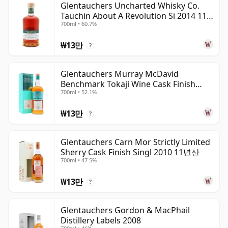
Glentauchers Uncharted Whisky Co.
Tauchin About A Revolution Si 2014 11
700ml • 60.7%
년산
₩13만
?
Glentauchers Murray McDavid
Benchmark Tokaji Wine Cask Finish
700ml • 52.1%
2010 14년산
₩13만
?
Glentauchers Carn Mor Strictly Limited
Sherry Cask Finish Singl 2010 11년산
700ml • 47.5%
₩13만
?
Glentauchers Gordon & MacPhail
Distillery Labels 2008