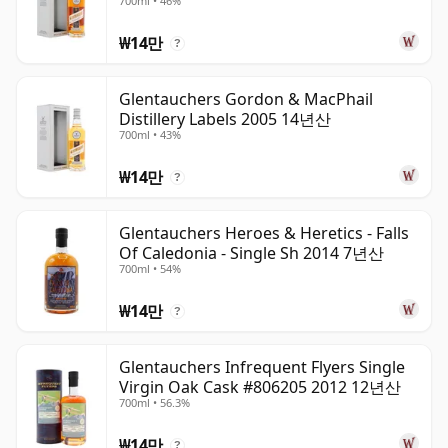
700ml • 46%
₩14만
?
Glentauchers Gordon & MacPhail
Distillery Labels 2005 14년산
700ml • 43%
₩14만
?
Glentauchers Heroes & Heretics - Falls
Of Caledonia - Single Sh 2014 7년산
700ml • 54%
₩14만
?
Glentauchers Infrequent Flyers Single
Virgin Oak Cask #806205 2012 12년산
700ml • 56.3%
₩14만
?