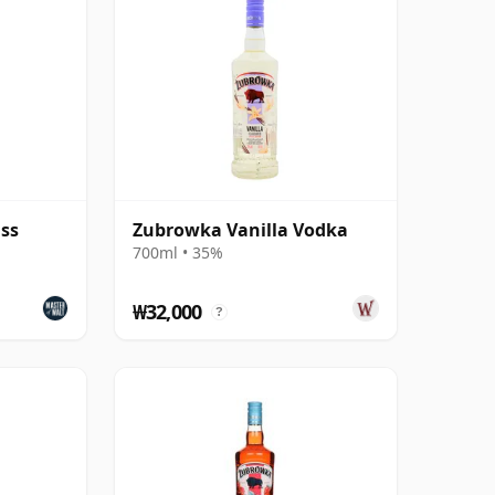
ss
Zubrowka Vanilla Vodka
700ml • 35%
₩32,000
?