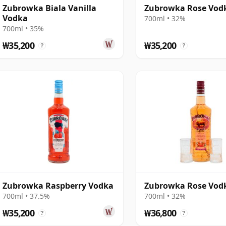
Zubrowka Biala Vanilla
Zubrowka Rose Vod
Vodka
700ml • 32%
700ml • 35%
₩35,200
₩35,200
?
?
Zubrowka Raspberry Vodka
Zubrowka Rose Vod
700ml • 37.5%
700ml • 32%
₩35,200
₩36,800
?
?