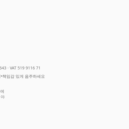
643
·
VAT 519 9116 71
정
•
책임감 있게 음주하세요
화에
어야