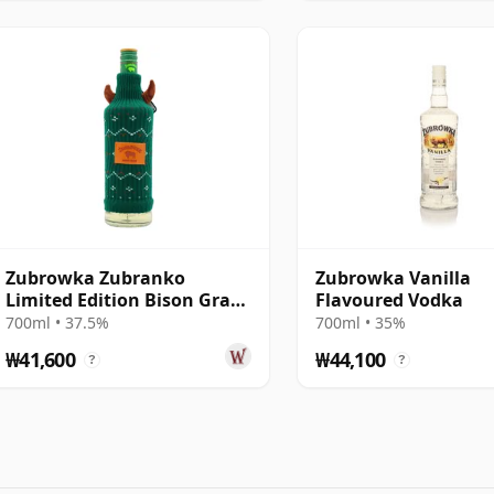
Zubrowka Zubranko
Zubrowka Vanilla
Limited Edition Bison Grass
Flavoured Vodka
Polish Vodka
700ml • 37.5%
700ml • 35%
₩41,600
₩44,100
?
?