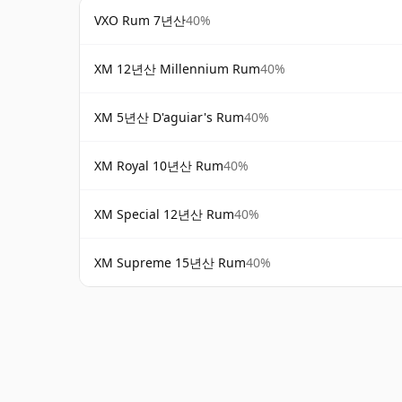
VXO Rum 7년산
40%
XM 12년산 Millennium Rum
40%
XM 5년산 D'aguiar's Rum
40%
XM Royal 10년산 Rum
40%
XM Special 12년산 Rum
40%
XM Supreme 15년산 Rum
40%