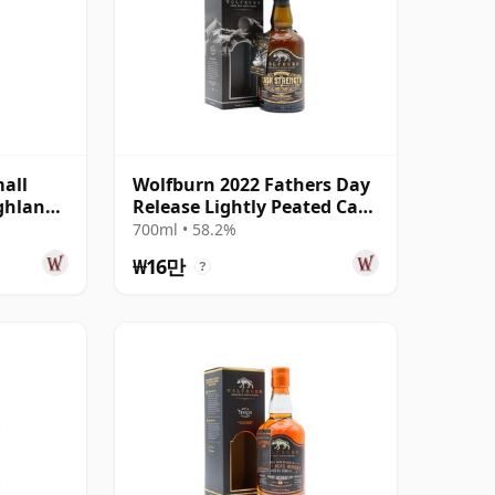
all
Wolfburn 2022 Fathers Day
ighland
Release Lightly Peated Cask
Stren 7년산
700ml • 58.2%
₩16만
?