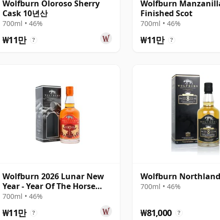
Wolfburn Oloroso Sherry
Wolfburn Manzanill
Cask 10년산
Finished Scot
700ml • 46%
700ml • 46%
₩11만
₩11만
?
?
Wolfburn 2026 Lunar New
Wolfburn Northlan
Year - Year Of The Horse
700ml • 46%
Single Ma 10년산
700ml • 46%
₩11만
₩81,000
?
?