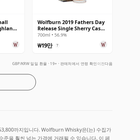
all
Wolfburn 2019 Fathers Day
ighland
Release Single Sherry Cask
#87
700ml • 56.9%
₩19만
?
GBP/KRW 일일 환율
19+ · 판매처에서 연령 확인
이전
다음
53,800까지입니다. Wolfburn Whisky은(는) 수집가
수준을 훨씬 넘는 가격에 거래될 수 있습니다. 이 페