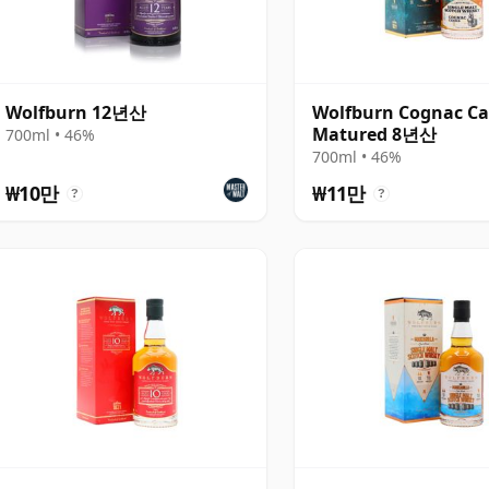
Wolfburn 12년산
Wolfburn Cognac C
Matured 8년산
700ml • 46%
700ml • 46%
₩10만
₩11만
?
?