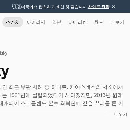
×
🇺🇸
미국에서 접속하고 계신 것 같습니다.
사이트 전환
스카치
아이리시
일본
아메리칸
월드
더보기
isky
ky
인 최근 부활 사례 중 하나로, 케이스네스의 서소에서
 1821년에 설립되었다가 사라졌지만, 2013년 원래
재개되어 스코틀랜드 본토 최북단에 깊은 뿌리를 둔 이
더 읽기
 깔끔하고 부드러우면서 조용한 개성을 지닌 하우스 스