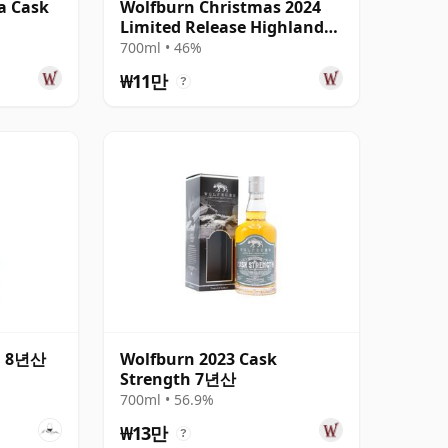
a Cask
Wolfburn Christmas 2024
Limited Release Highland
Single Mal 10년산
700ml • 46%
₩11만
?
d 8년산
Wolfburn 2023 Cask
Strength 7년산
700ml • 56.9%
₩13만
?