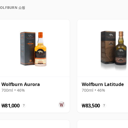
 노스랜드, 오로라, 모르벤, 랑스킵 등의 표현이 포함되
OLFBURN 쇼핑
럽게 과일향이 나는 것부터 더욱 스모키한 캐스크 스트렝
면을 보여줍니다.
에서 점점 확고해지는 방문객 존재감을 갖춘 독립적인
니다. 현재 팀 페이지는 이안 커를 현재 증류소 매니저
팀을 강조하고 있어, 한 명의 특정 인물보다는 긴밀한 팀
이 더 적절합니다.
Wolfburn Aurora
Wolfburn Latitude
700ml • 46%
700ml • 46%
₩81,000
₩83,500
?
?