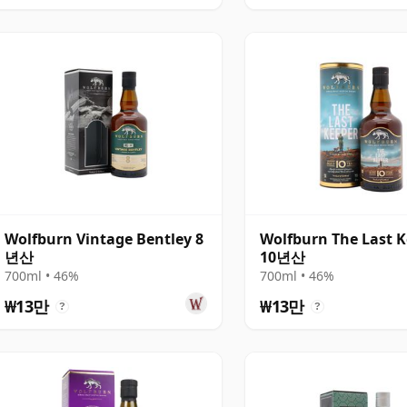
Wolfburn Vintage Bentley 8
Wolfburn The Last 
년산
10년산
700ml • 46%
700ml • 46%
₩13만
₩13만
?
?