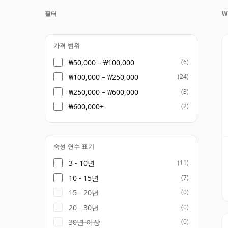
타일로 명성을 쌓아왔습니다. 코어 레인지에는
필터
W
어 있으며, 각각 피트를 사용하지 않은 부드
스 릴리스까지 울프번 스타일의 약간씩 다른 
가격 범위
울프번은 또한 실무 중심의 접근 방식과 서소
₩50,000 – ₩100,000
(6)
북부 증류소로서 강한 정체성을 발전시켜 왔습
₩100,000 – ₩250,000
(24)
로 소개하기보다는 더 광범위한 생산 및 운영 
₩250,000 – ₩600,000
(3)
에 의해 형성된 현대적 증류소로 설명하는 것
₩600,000+
(2)
숙성 연수 표기
3 - 10년
(11)
10 - 15년
(7)
15 - 20년
(0)
20 - 30년
(0)
30년 이상
(0)