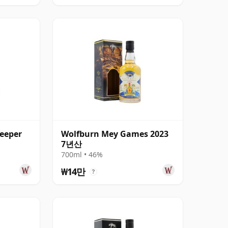
Keeper
Wolfburn Mey Games 2023
7년산
700ml • 46%
₩14만
?