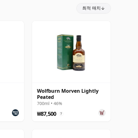
최적 매치
Wolfburn Morven Lightly
Peated
700ml • 46%
₩87,500
?