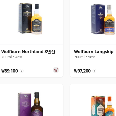
Wolfburn Northland 8년산
Wolfburn Langskip
700ml • 46%
700ml • 58%
₩89,100
₩97,200
?
?