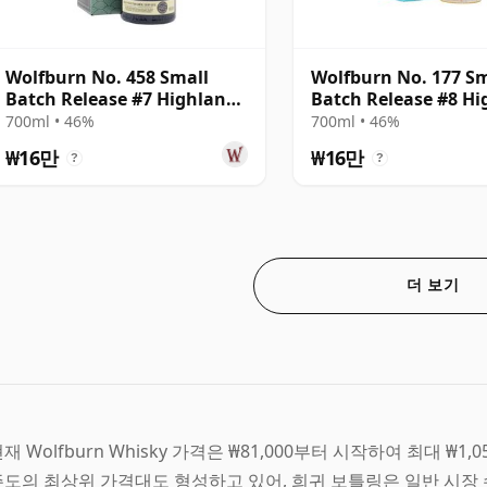
Wolfburn No. 458 Small
Wolfburn No. 177 Sm
Batch Release #7 Highland
Batch Release #8 H
Single Mal
Single Mal
700ml • 46%
700ml • 46%
₩16만
₩16만
?
?
더 보기
재 Wolfburn Whisky 가격은 ₩81,000부터 시작하여 최대 ₩1,0
주도의 최상위 가격대도 형성하고 있어, 희귀 보틀링은 일반 시장 