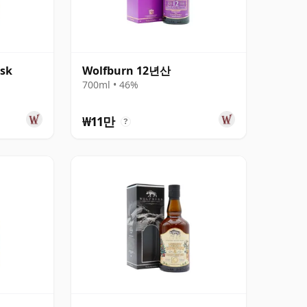
ask
Wolfburn 12년산
700ml • 46%
₩11만
?