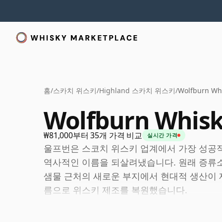
홈
/
스카치 위스키
/
Highland 스카치 위스키
/
Wolfburn Wh
Wolfburn Whis
₩81,000부터 35개 가격 비교
실시간 가격
울프번은 스코치 위스키 업계에서 가장 성공적
역사적인 이름을 되살려냈습니다. 원래 증류소는
샘물 근처의 새로운 부지에서 현대적 생산이 
름으로 위스키 제조를 복원했습니다.
현대적 증류소는 과시보다는 균형을 중시하며