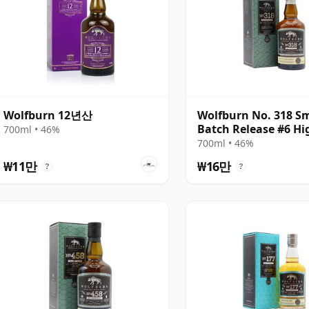
Wolfburn 12년산
Wolfburn No. 318 Sm
Batch Release #6 H
700ml • 46%
Single Mal
700ml • 46%
₩11만
₩16만
?
?