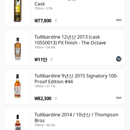
Cask
700ml • 57%
₩77,800
?
Tullibardine 12년산 2013 (cask
10550013) PX Finish - The Octave
700ml • 54.6%
₩11만
?
Tullibardine 9년산 2015 Signatory 100-
Proof Edition #44
700ml • 57.1%
₩82,300
?
Tullibardine 2014 / 10년산 / Thompson
Bros
700ml • 48.5%