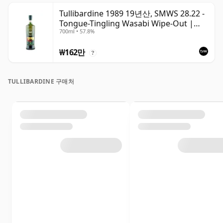
Tullibardine 1989 19년산, SMWS 28.22 -
Tongue-Tingling Wasabi Wipe-Out |
700ml • 57.8%
Single Highland Malt Whisky | 57.8% |
70cl | The Whisky Vault
₩162만
?
TULLIBARDINE 구매처