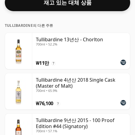
재고 있는 대체 상품
TULLIBARDINE의 다른 주류
Tullibardine 13년산 - Chorlton
700ml • 52.2%
₩11만
?
Tullibardine 4년산 2018 Single Cask
(Master of Malt)
700ml • 65.9%
₩76,100
?
Tullibardine 9년산 2015 - 100 Proof
Edition #44 (Signatory)
700ml • 57.1%