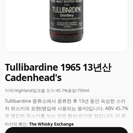
Tullibardine 1965 13년산
Cadenhead's
지역:
Highland
알코올 도수:
45.7%
용량:
750ml
Tullibardine 증류소에서 증류한 후 13년 동안 숙성한 스카
치 위스키의 표현(병입에 사용되는 용어)입니다. ABV 45.7%
로 병입된 위스키를 보는 것은 항상 반가운 일입니다. 이 위
스키는 일반 크기인 75cl로 배송됩니다.
마지막 확인:
The Whisky Exchange