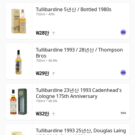
Tullibardine 5년산 / Bottled 1980s
750ml • 40%
₩28만
?
Tullibardine 1993 / 28년산 / Thompson
Bros
700ml • 48.8%
₩29만
?
Tullibardine 23년산 1993 Cadenhead's
Cologne 175th Anniversary
700ml • 48.6%
₩32만
?
Tullibardine 1993 25년산, Douglas Laing