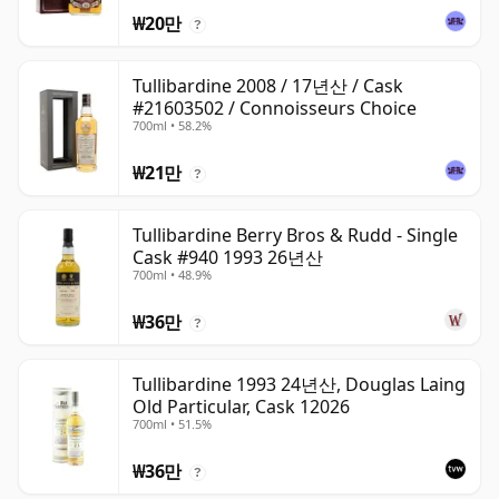
₩20만
?
Tullibardine 2008 / 17년산 / Cask
#21603502 / Connoisseurs Choice
700ml • 58.2%
₩21만
?
Tullibardine Berry Bros & Rudd - Single
Cask #940 1993 26년산
700ml • 48.9%
₩36만
?
Tullibardine 1993 24년산, Douglas Laing
Old Particular, Cask 12026
700ml • 51.5%
₩36만
?