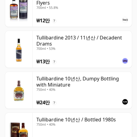
Flyers
700ml • 55.8%
₩12만
?
Tullibardine 2013 / 11년산 / Decadent
Drams
700ml • 53%
₩13만
?
Tullibardine 10년산, Dumpy Bottling
with Miniature
750ml • 40%
₩24만
?
Tullibardine 10년산 / Bottled 1980s
750ml • 40%