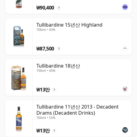
₩90,400
?
Tullibardine 15년산 Highland
700ml • 43%
₩87,500
?
Tullibardine 18년산
700ml • 43%
₩13만
?
Tullibardine 11년산 2013 - Decadent
Drams (Decadent Drinks)
700ml • 53%
₩13만
?