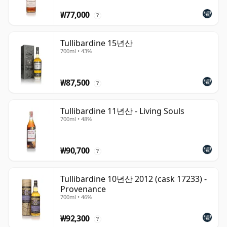
₩77,000
?
Tullibardine 15년산
700ml • 43%
₩87,500
?
Tullibardine 11년산 - Living Souls
700ml • 48%
₩90,700
?
Tullibardine 10년산 2012 (cask 17233) -
Provenance
700ml • 46%
₩92,300
?