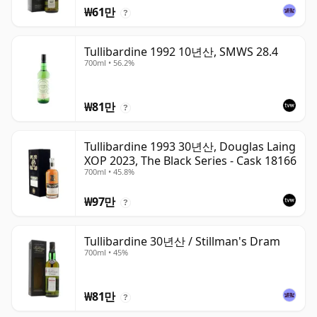
₩61만
?
Tullibardine 1992 10년산, SMWS 28.4
700ml • 56.2%
₩81만
?
Tullibardine 1993 30년산, Douglas Laing
XOP 2023, The Black Series - Cask 18166
700ml • 45.8%
₩97만
?
Tullibardine 30년산 / Stillman's Dram
700ml • 45%
₩81만
?