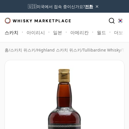
×
🇺🇸
미국에서 접속 중이신가요?
전환
스카치
아이리시
일본
아메리칸
월드
더보기
홈
/
스카치 위스키
/
Highland 스카치 위스키
/
Tullibardine Whisky
/
Tul