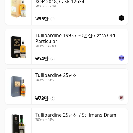
XOP 2018, Cask 12624
700ml • 55.3%
₩65만
?
Tullibardine 1993 / 30년산 / Xtra Old
Particular
700ml • 45.8%
₩54만
?
Tullibardine 25년산
700ml • 43%
₩73만
?
Tullibardine 25년산 / Stillmans Dram
700ml • 45%