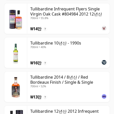
Tullibardine Infrequent Flyers Single
Virgin Oak Cask #804984 2012 12년산
700ml • 55.8%
₩14만
?
Tullibardine 10년산 - 1990s
700ml • 40%
₩16만
?
Tullibardine 2014 / 8년산 / Red
Bordeaux Finish / Single & Single
700ml • 52%
₩13만
?
Tullibardine 12년산 2012 Infrequent