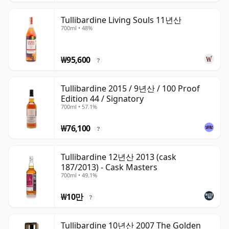
Tullibardine Living Souls 11년산
700ml • 48%
₩95,600
?
Tullibardine 2015 / 9년산 / 100 Proof
Edition 44 / Signatory
700ml • 57.1%
₩76,100
?
Tullibardine 12년산 2013 (cask
187/2013) - Cask Masters
700ml • 49.1%
₩10만
?
Tullibardine 10년산 2007 The Golden