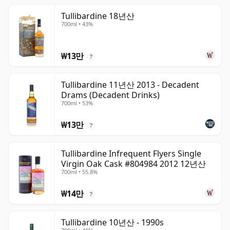
Tullibardine 18년산
700ml • 43%
₩13만
?
Tullibardine 11년산 2013 - Decadent
Drams (Decadent Drinks)
700ml • 53%
₩13만
?
Tullibardine Infrequent Flyers Single
Virgin Oak Cask #804984 2012 12년산
700ml • 55.8%
₩14만
?
Tullibardine 10년산 - 1990s