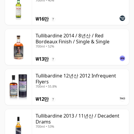
700ml • 40%
₩16만
?
Tullibardine 2014 / 8년산 / Red
Bordeaux Finish / Single & Single
700ml • 52%
₩13만
?
Tullibardine 12년산 2012 Infrequent
Flyers
700ml • 55.8%
₩12만
?
Tullibardine 2013 / 11년산 / Decadent
Drams
700ml • 53%