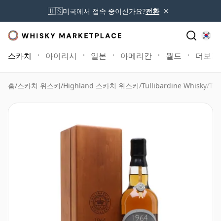
×
🇺🇸
미국에서 접속 중이신가요?
전환
스카치
아이리시
일본
아메리칸
월드
더보기
홈
/
스카치 위스키
/
Highland 스카치 위스키
/
Tullibardine Whisky
/
Tul