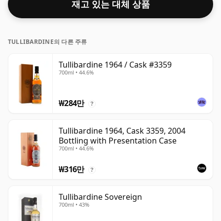
재고 있는 대체 상품
TULLIBARDINE의 다른 주류
Tullibardine 1964 / Cask #3359
700ml • 44.6%
₩284만
?
Tullibardine 1964, Cask 3359, 2004
Bottling with Presentation Case
700ml • 44.6%
₩316만
?
Tullibardine Sovereign
700ml • 43%