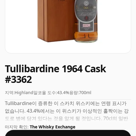
Tullibardine 1964 Cask
#3362
지역:
Highland
알코올 도수:
43.4%
용량:
700ml
Tullibardine이 증류한 이 스카치 위스키에는 연령 표시가
없습니다. 43.4%에서는 이 위스키가 이상적인 홀짝이는 강
도로 병에 담겨 있다는 것을 알게 될 것입니다. 70cl의 일반
병 크기로 제공됩니다.
마지막 확인:
The Whisky Exchange