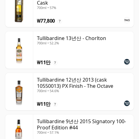
Cask
700ml • 57%
₩77,800
?
Tullibardine 13년산 - Chorlton
700ml • 52.2%
₩11만
?
Tullibardine 12년산 2013 (cask
10550013) PX Finish - The Octave
700ml • 54.6%
₩11만
?
Tullibardine 9년산 2015 Signatory 100-
Proof Edition #44
700ml • 57.1%