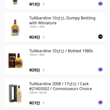
₩13만
?
Tullibardine 10년산, Dumpy Bottling
with Miniature
750ml • 40%
₩24만
?
Tullibardine 10년산 / Bottled 1980s
750ml • 40%
₩20만
?
Tullibardine 2008 / 17년산 / Cask
#21603502 / Connoisseurs Choice
700ml • 58.2%
₩21만
?