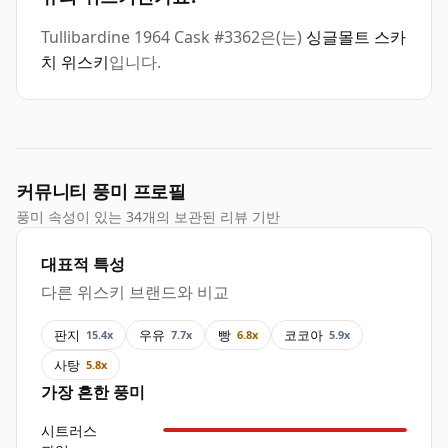
Tullibardine 1964 Cask #3362은(는)
싱글몰트 스카
치 위스키
입니다.
커뮤니티 풍미 프로필
풍미 속성이 있는 34개의 보관된 리뷰 기반
대표적 특성
다른 위스키 브랜드와 비교
판지
우유
빵
코코아
15.4x
7.7x
6.8x
5.9x
사탕
5.8x
가장 흔한 풍미
시트러스