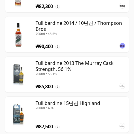
₩82,300
?
Tullibardine 2014 / 10년산 / Thompson
Bros
700ml • 48.5%
₩90,400
?
Tullibardine 2013 The Murray Cask
Strength, 56.1%
700ml • 56.1%
₩85,800
?
Tullibardine 15년산 Highland
700ml • 43%
₩87,500
?