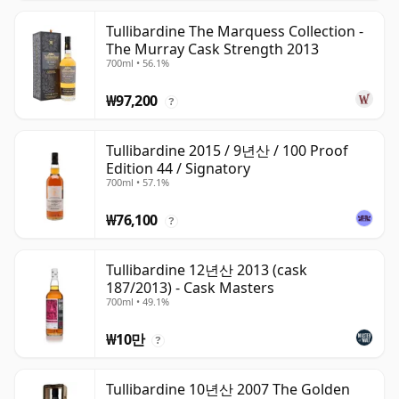
Tullibardine The Marquess Collection -
The Murray Cask Strength 2013
700ml • 56.1%
₩97,200
?
Tullibardine 2015 / 9년산 / 100 Proof
Edition 44 / Signatory
700ml • 57.1%
₩76,100
?
Tullibardine 12년산 2013 (cask
187/2013) - Cask Masters
700ml • 49.1%
₩10만
?
Tullibardine 10년산 2007 The Golden