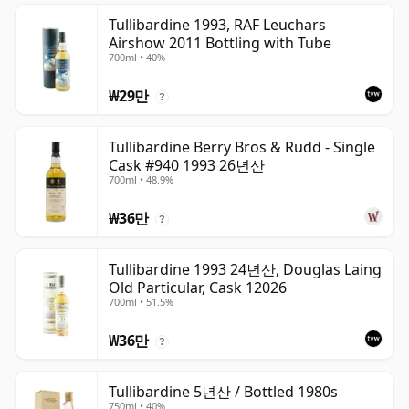
Tullibardine 1993, RAF Leuchars
Airshow 2011 Bottling with Tube
700ml • 40%
₩29만
?
Tullibardine Berry Bros & Rudd - Single
Cask #940 1993 26년산
700ml • 48.9%
₩36만
?
Tullibardine 1993 24년산, Douglas Laing
Old Particular, Cask 12026
700ml • 51.5%
₩36만
?
Tullibardine 5년산 / Bottled 1980s
750ml • 40%