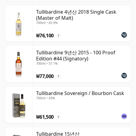
Tullibardine 4년산 2018 Single Cask
(Master of Malt)
700ml • 65.9%
₩76,100
?
Tullibardine 9년산 2015 - 100 Proof
Edition #44 (Signatory)
700ml • 57.1%
₩77,000
?
Tullibardine Sovereign / Bourbon Cask
700ml • 43%
₩61,500
?
Tullibardine 15년산