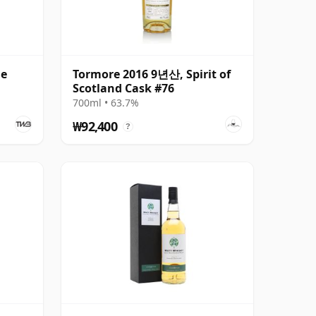
le
Tormore 2016 9년산, Spirit of
Scotland Cask #76
700ml • 63.7%
₩92,400
?