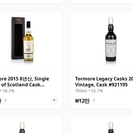
re 2015 8년산, Single
Tormore Legacy Casks 2
 of Scotland Cask
Vintage, Cask #921195
6782
• 58.3%
700ml • 52.1%
만
₩12만
?
?