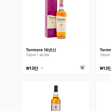
Tormore 16년산
Torm
700ml • 46.8%
700ml 
₩13만
₩13
?