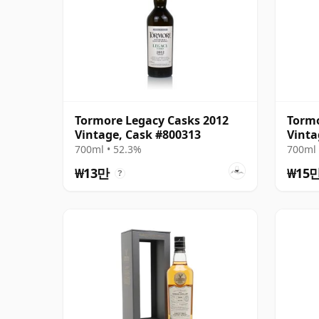
Tormore Legacy Casks 2012
Tormo
Vintage, Cask #800313
Vinta
700ml • 52.3%
700ml 
₩13만
₩15
?