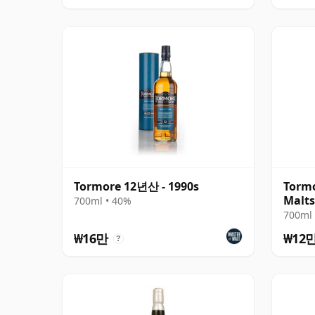
Tormore 12년산 - 1990s
Tormo
Malts
700ml • 40%
#123
700ml 
₩16만
₩12
?