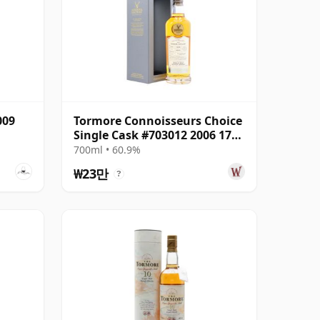
009
Tormore Connoisseurs Choice
Single Cask #703012 2006 17년
산
700ml • 60.9%
₩23만
?