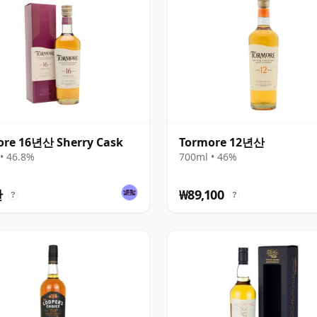
ore 16년산 Sherry Cask
Tormore 12년산
• 46.8%
700ml • 46%
만
₩89,100
?
?