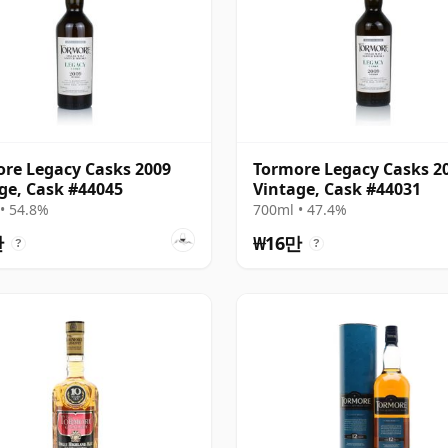
re Legacy Casks 2009
Tormore Legacy Casks 2
ge, Cask #44045
Vintage, Cask #44031
• 54.8%
700ml • 47.4%
만
₩16만
?
?