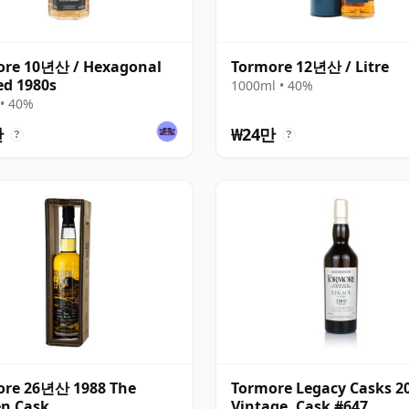
ore 10년산 / Hexagonal
Tormore 12년산 / Litre
ed 1980s
1000ml • 40%
• 40%
만
₩24만
?
?
ore 26년산 1988 The
Tormore Legacy Casks 2
n Cask
Vintage, Cask #647