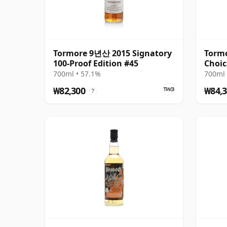
Tormore 9년산 2015 Signatory
Tormo
100-Proof Edition #45
Choic
Colle
700ml • 57.1%
700ml 
₩82,300
₩84,3
?