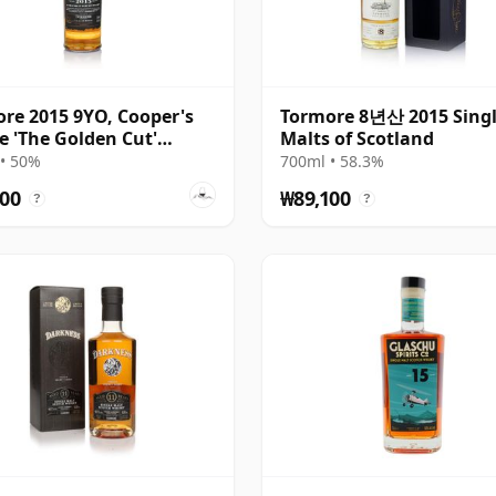
re 2015 9YO, Cooper's
Tormore 8년산 2015 Sing
e 'The Golden Cut'
Malts of Scotland
ction
• 50%
700ml • 58.3%
00
₩89,100
?
?