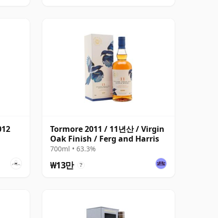
012
Tormore 2011 / 11년산 / Virgin
Oak Finish / Ferg and Harris
700ml • 63.3%
₩13만
?