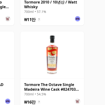
o
Tormore 2010 / 10년산 / Watt
gle
Whisky
700ml • 57.1%
₩11만
?
AD
Tormore The Octave Single
Madeira Wine Cask #8247035
2010 14년산
700ml • 54.5%
₩16만
?