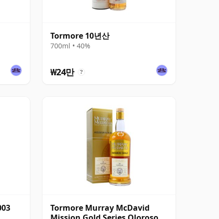
Tormore 10년산
700ml • 40%
₩24만
?
003
Tormore Murray McDavid
Mission Gold Series Oloroso &