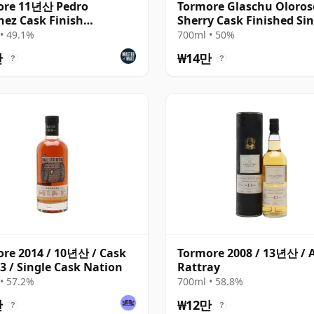
ore 11년산 Pedro
Tormore Glaschu Oloros
ez Cask Finish
Sherry Cask Finished Sin
ness)
Malt S 2010 15년산
• 49.1%
700ml • 50%
만
₩14만
?
?
re 2014 / 10년산 / Cask
Tormore 2008 / 13년산 / 
3 / Single Cask Nation
Rattray
• 57.2%
700ml • 58.8%
만
₩12만
?
?