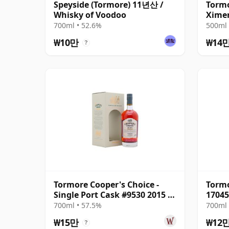
Speyside (Tormore) 11년산 /
Torm
Whisky of Voodoo
Ximen
(Dark
700ml • 52.6%
500ml 
₩10만
₩14
?
Tormore Cooper's Choice -
Tormo
Single Port Cask #9530 2015 7
17045
년산
700ml • 57.5%
700ml 
₩15만
₩12
?