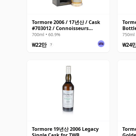
Tormore 2006 / 17년산 / Cask
Torm
#703012 / Connoisseurs
Bottl
Choice
700ml • 60.9%
750ml 
₩22만
₩24
?
Tormore 19년산 2006 Legacy
Torm
Single Cask for TWB
Golde