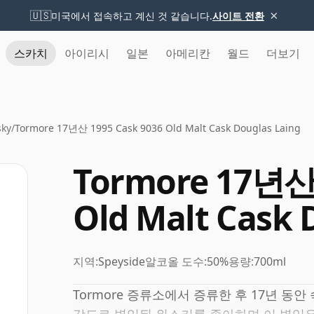
×
🇺🇸
미국에서 접속하고 계신 것 같습니다.
사이트 전환
스카치
아이리시
일본
아메리칸
월드
더보기
sky
/
Tormore 17년산 1995 Cask 9036 Old Malt Cask Douglas Laing
Tormore 17년산 
Old Malt Cask 
지역:
Speyside
알코올 도수:
50%
용량:
700ml
Tormore 증류소에서 증류한 후 17년 동