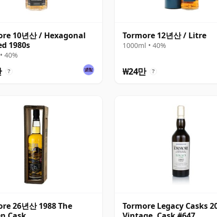
ore 10년산 / Hexagonal
Tormore 12년산 / Litre
ed 1980s
1000ml • 40%
• 40%
만
₩24만
?
?
ore 26년산 1988 The
Tormore Legacy Casks 2
n Cask
Vintage, Cask #647