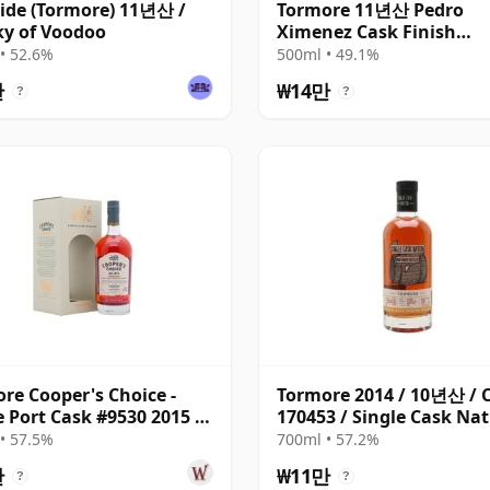
ide (Tormore) 11년산 /
Tormore 11년산 Pedro
y of Voodoo
Ximenez Cask Finish
(Darkness)
• 52.6%
500ml • 49.1%
만
₩14만
?
?
re Cooper's Choice -
Tormore 2014 / 10년산 / 
e Port Cask #9530 2015 7
170453 / Single Cask Na
• 57.5%
700ml • 57.2%
만
₩11만
?
?