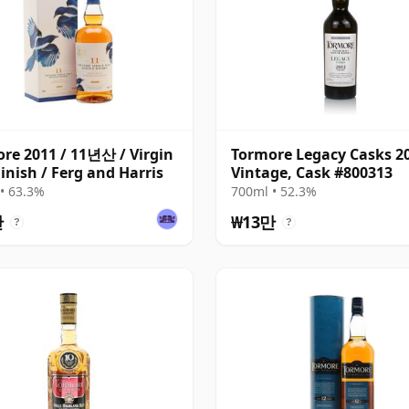
re 2011 / 11년산 / Virgin
Tormore Legacy Casks 2
inish / Ferg and Harris
Vintage, Cask #800313
• 63.3%
700ml • 52.3%
만
₩13만
?
?