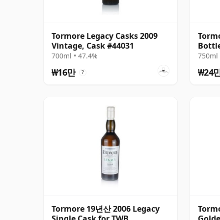
Tormore Legacy Casks 2009
Torm
Vintage, Cask #44031
Bottl
700ml • 47.4%
750ml 
₩16만
₩24
?
Tormore 19년산 2006 Legacy
Torm
Single Cask for TWB
Golde