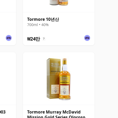
Tormore 10년산
700ml • 40%
₩24만
?
003
Tormore Murray McDavid
Mission Gold Series Oloroso &