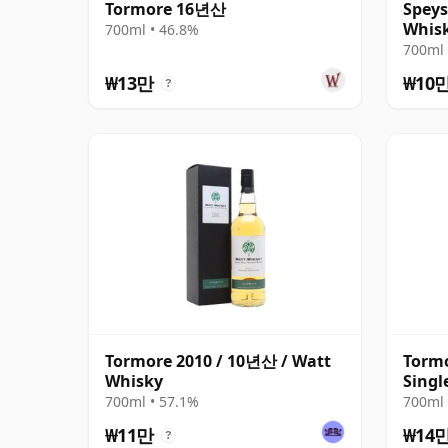
Tormore 16년산
Speys
Whisk
700ml • 46.8%
700ml 
₩13만
₩10
?
Tormore 2010 / 10년산 / Watt
Tormo
Whisky
Singl
년산
700ml • 57.1%
700ml 
₩11만
₩14
?