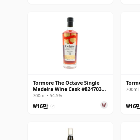
Tormore The Octave Single
Tormo
Madeira Wine Cask #8247035
700ml 
2010 14년산
700ml • 54.5%
₩16만
₩16
?