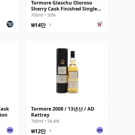
Tormore Glaschu Oloroso
Sherry Cask Finished Single
Malt S 2010 15년산
700ml • 50%
₩14만
?
Cask
Tormore 2008 / 13년산 / AD
tion
Rattray
700ml • 58.8%
₩12만
?