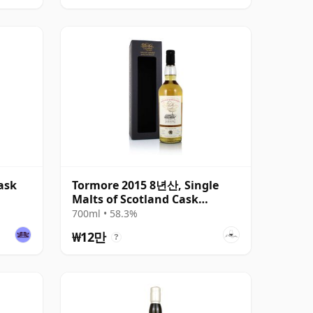
ask
Tormore 2015 8년산, Single
Malts of Scotland Cask
#1236782
700ml • 58.3%
₩12만
?