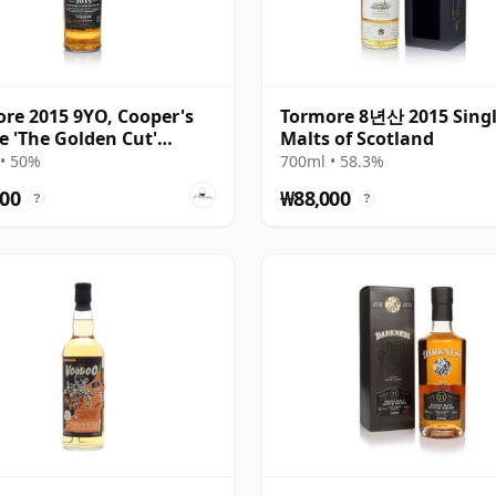
re 2015 9YO, Cooper's
Tormore 8년산 2015 Sing
e 'The Golden Cut'
Malts of Scotland
ction
• 50%
700ml • 58.3%
00
₩88,000
?
?