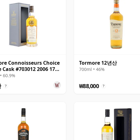
re Connoisseurs Choice
Tormore 12년산
e Cask #703012 2006 17년
700ml • 46%
• 60.9%
만
₩88,000
?
?