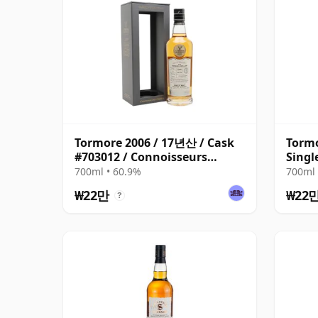
Tormore 2006 / 17년산 / Cask
Tormo
#703012 / Connoisseurs
Singl
Choice
산
700ml • 60.9%
700ml 
₩22만
₩22
?