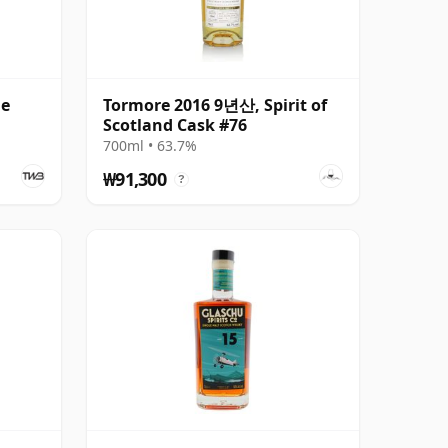
le
Tormore 2016 9년산, Spirit of
Scotland Cask #76
700ml • 63.7%
₩91,300
?