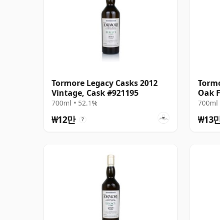
Tormore Legacy Casks 2012
Tormo
Vintage, Cask #921195
Oak F
700ml • 52.1%
700ml 
₩12만
₩13
?