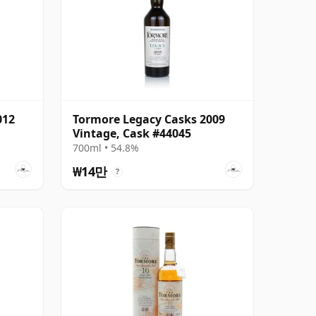
012
Tormore Legacy Casks 2009
Vintage, Cask #44045
700ml • 54.8%
₩14만
?