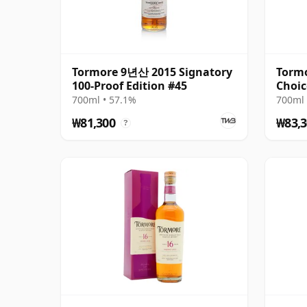
Tormore 9년산 2015 Signatory
Tormo
100-Proof Edition #45
Choic
Colle
700ml • 57.1%
700ml 
₩81,300
₩83,3
?