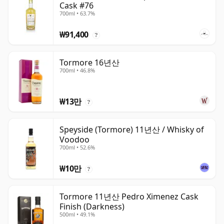
Cask #76
700ml • 63.7%
₩91,400
?
Tormore 16년산
700ml • 46.8%
₩13만
?
Speyside (Tormore) 11년산 / Whisky of
Voodoo
700ml • 52.6%
₩10만
?
Tormore 11년산 Pedro Ximenez Cask
Finish (Darkness)
500ml • 49.1%