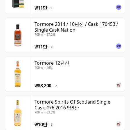
₩11만
?
Tormore 2014 / 10년산 / Cask 170453 /
Single Cask Nation
700ml • 57.2%
₩11만
?
Tormore 12년산
700ml • 46%
₩88,200
?
Tormore Spirits Of Scotland Single
Cask #76 2016 9년산
700ml • 63.7%
₩10만
?