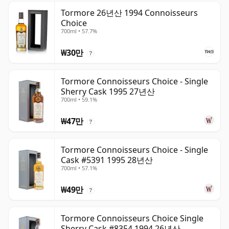
Tormore 26년산 1994 Connoisseurs
Choice
700ml • 57.7%
₩30만
?
Tormore Connoisseurs Choice - Single
Sherry Cask 1995 27년산
700ml • 59.1%
₩47만
?
Tormore Connoisseurs Choice - Single
Cask #5391 1995 28년산
700ml • 57.1%
₩49만
?
Tormore Connoisseurs Choice Single
Sherry Cask #8354 1994 26년산