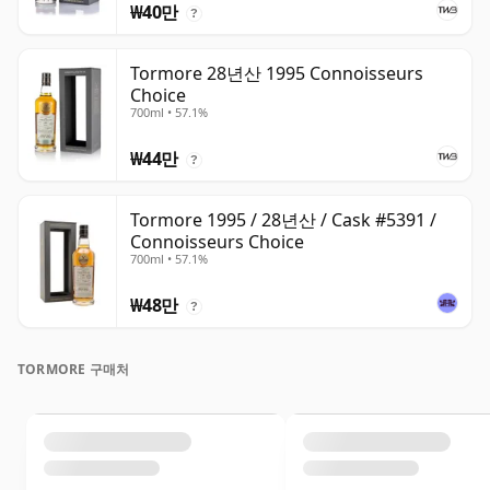
₩40만
?
Tormore 28년산 1995 Connoisseurs
Choice
700ml • 57.1%
₩44만
?
Tormore 1995 / 28년산 / Cask #5391 /
Connoisseurs Choice
700ml • 57.1%
₩48만
?
TORMORE 구매처