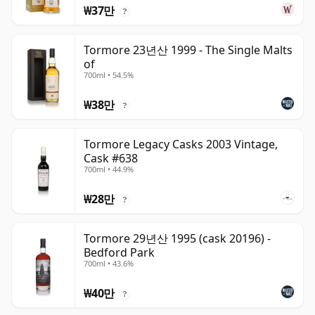
₩37만
?
Tormore 23년산 1999 - The Single Malts
of
700ml • 54.5%
₩38만
?
Tormore Legacy Casks 2003 Vintage,
Cask #638
700ml • 44.9%
₩28만
?
Tormore 29년산 1995 (cask 20196) -
Bedford Park
700ml • 43.6%
₩40만
?