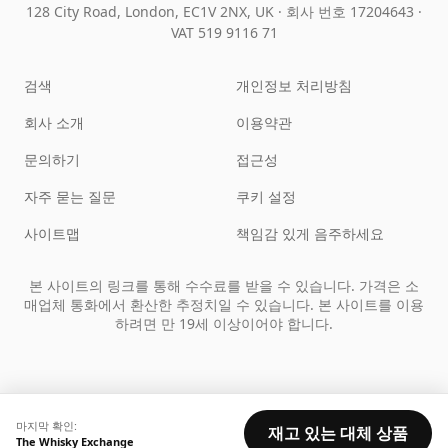
128 City Road, London, EC1V 2NX, UK ·
회사 번호 17204643
·
VAT 519 9116 71
검색
개인정보 처리방침
회사 소개
이용약관
문의하기
접근성
자주 묻는 질문
쿠키 설정
사이트맵
책임감 있게 음주하세요
본 사이트의 링크를 통해 수수료를 받을 수 있습니다. 가격은 소
매업체 통화에서 환산한 추정치일 수 있습니다. 본 사이트를 이용
하려면 만 19세 이상이어야 합니다.
마지막 확인:
재고 있는 대체 상품
The Whisky Exchange