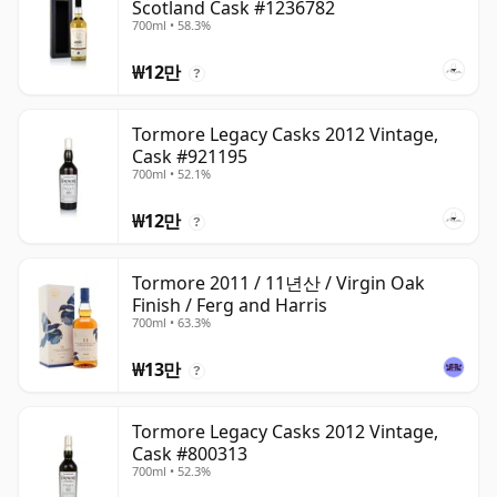
Scotland Cask #1236782
700ml • 58.3%
₩12만
?
Tormore Legacy Casks 2012 Vintage,
Cask #921195
700ml • 52.1%
₩12만
?
Tormore 2011 / 11년산 / Virgin Oak
Finish / Ferg and Harris
700ml • 63.3%
₩13만
?
Tormore Legacy Casks 2012 Vintage,
Cask #800313
700ml • 52.3%