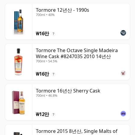
Tormore 12년산 - 1990s
700ml • 40%
₩16만
?
Tormore The Octave Single Madeira
Wine Cask #8247035 2010 14년산
700ml • 54.5%
₩16만
?
Tormore 16년산 Sherry Cask
700ml • 46.8%
₩12만
?
Tormore 2015 8년산, Single Malts of