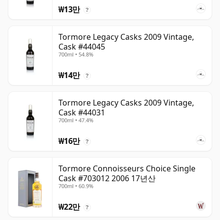
₩13만
?
Tormore Legacy Casks 2009 Vintage,
Cask #44045
700ml • 54.8%
₩14만
?
Tormore Legacy Casks 2009 Vintage,
Cask #44031
700ml • 47.4%
₩16만
?
Tormore Connoisseurs Choice Single
Cask #703012 2006 17년산
700ml • 60.9%
₩22만
?