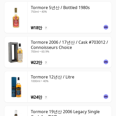
Tormore 5년산 / Bottled 1980s
750ml • 40%
₩18만
?
Tormore 2006 / 17년산 / Cask #703012 /
Connoisseurs Choice
700ml • 60.9%
₩22만
?
Tormore 12년산 / Litre
1000ml • 40%
₩24만
?
Tormore 19년산 2006 Legacy Single