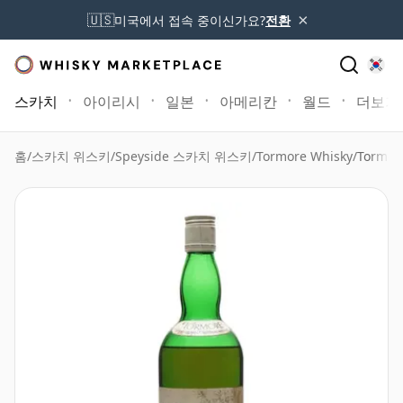
×
🇺🇸
미국에서 접속 중이신가요?
전환
스카치
아이리시
일본
아메리칸
월드
더보기
홈
/
스카치 위스키
/
Speyside 스카치 위스키
/
Tormore Whisky
/
Tormore