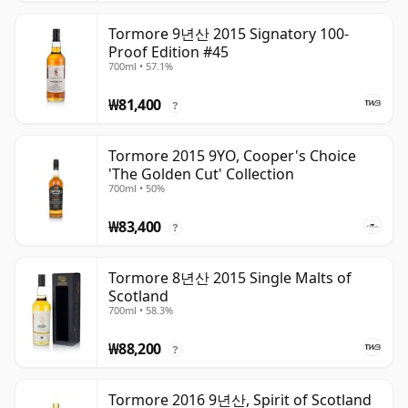
Tormore 9년산 2015 Signatory 100-
Proof Edition #45
700ml • 57.1%
₩81,400
?
Tormore 2015 9YO, Cooper's Choice
'The Golden Cut' Collection
700ml • 50%
₩83,400
?
Tormore 8년산 2015 Single Malts of
Scotland
700ml • 58.3%
₩88,200
?
Tormore 2016 9년산, Spirit of Scotland