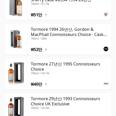
700ml • 57.7%
₩51만
?
Tormore 1994 26년산, Gordon &
MacPhail Connoisseurs Choice - Cask
700ml • 58%
8355
₩52만
?
Tormore 27년산 1995 Connoisseurs
Choice
700ml • 59.1%
₩40만
?
Tormore 29년산 1993 Connoisseurs
Choice UK Exclusive
700ml • 54.5%