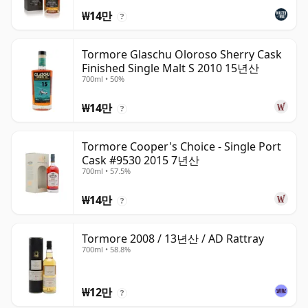
₩14만
?
Tormore Glaschu Oloroso Sherry Cask
Finished Single Malt S 2010 15년산
700ml • 50%
₩14만
?
Tormore Cooper's Choice - Single Port
Cask #9530 2015 7년산
700ml • 57.5%
₩14만
?
Tormore 2008 / 13년산 / AD Rattray
700ml • 58.8%
₩12만
?