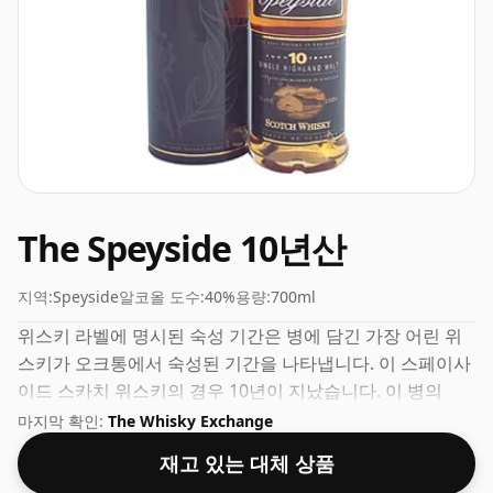
The Speyside 10년산
지역:
Speyside
알코올 도수:
40%
용량:
700ml
위스키 라벨에 명시된 숙성 기간은 병에 담긴 가장 어린 위
스키가 오크통에서 숙성된 기간을 나타냅니다. 이 스페이사
이드 스카치 위스키의 경우 10년이 지났습니다. 이 병의
ABV는 40%이고 병 크기는 표준 70cl입니다.
마지막 확인:
The Whisky Exchange
재고 있는 대체 상품