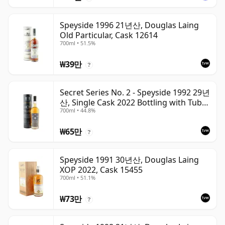
Speyside 1996 21년산, Douglas Laing
Old Particular, Cask 12614
700ml • 51.5%
₩39만
?
Secret Series No. 2 - Speyside 1992 29년
산, Single Cask 2022 Bottling with Tube
700ml • 44.8%
| Single Speyside Malt Whisky | 44.8% |
70cl | The Whisky Vault
₩65만
?
Speyside 1991 30년산, Douglas Laing
XOP 2022, Cask 15455
700ml • 51.1%
₩73만
?