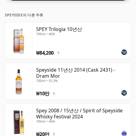
SPEYSIDE의 다른 주류
SPEY Trilogia 10년산
700ml • 46%
₩84,200
?
Speyside 11년산 2014 (Cask 2431) -
Dram Mor
700ml • 55.3%
₩10만
?
Spey 2008 / 15년산 / Spirit of Speyside
Whisky Festival 2024
700ml • 46%
₩20만
?