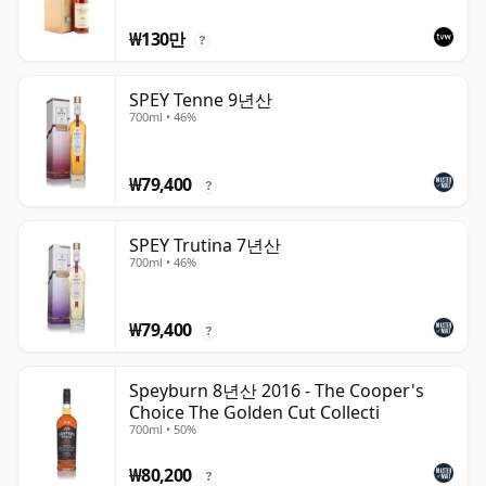
₩130만
?
SPEY Tenne 9년산
700ml • 46%
₩79,400
?
SPEY Trutina 7년산
700ml • 46%
₩79,400
?
Speyburn 8년산 2016 - The Cooper's
Choice The Golden Cut Collecti
700ml • 50%
₩80,200
?