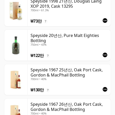
Speyside 1998 21년산, Douglas Laing
XOP 2019, Cask 13295
700ml • 61.3%
₩73만
?
Speyside 20년산, Pure Malt Eighties
Bottling
750ml • 43%
₩122만
?
Speyside 1967 25년산, Oak Port Cask,
Gordon & MacPhail Bottling
700ml • 40%
₩130만
?
Speyside 1967 26년산, Oak Port Cask,
Gordon & MacPhail Bottling
700ml • 40%