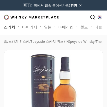
×
🇺🇸
미국에서 접속 중이신가요?
전환
스카치
아이리시
일본
아메리칸
월드
더보기
홈
/
스카치 위스키
/
Speyside 스카치 위스키
/
Speyside Whisky
/
The S