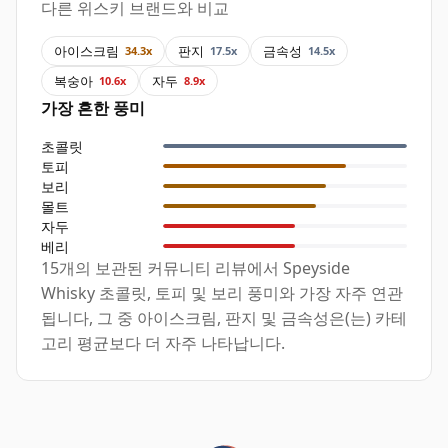
다른 위스키 브랜드와 비교
아이스크림
판지
금속성
34.3x
17.5x
14.5x
복숭아
자두
10.6x
8.9x
가장 흔한 풍미
초콜릿
토피
보리
몰트
자두
베리
15개의 보관된 커뮤니티 리뷰에서 Speyside
Whisky 초콜릿, 토피 및 보리 풍미와 가장 자주 연관
됩니다, 그 중 아이스크림, 판지 및 금속성은(는) 카테
고리 평균보다 더 자주 나타납니다.