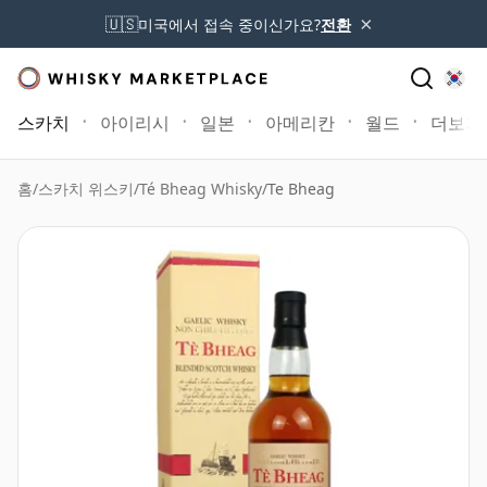
×
🇺🇸
미국에서 접속 중이신가요?
전환
스카치
아이리시
일본
아메리칸
월드
더보기
홈
/
스카치 위스키
/
Té Bheag Whisky
/
Te Bheag