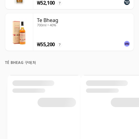
₩52,100
?
Te Bheag
700ml • 40%
₩55,200
?
TÉ BHEAG 구매처