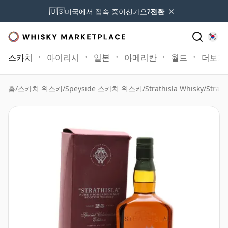
×
🇺🇸
미국에서 접속 중이신가요?
전환
스카치
아이리시
일본
아메리칸
월드
더보기
홈
/
스카치 위스키
/
Speyside 스카치 위스키
/
Strathisla Whisky
/
Strath