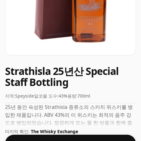
Strathisla 25년산 Special
Staff Bottling
지역:
Speyside
알코올 도수:
43%
용량:
700ml
25년 동안 숙성된 Strathisla 증류소의 스카치 위스키를 병
입한 제품입니다. ABV 43%의 이 위스키는 최적의 음주 강
도로 병입되었습니다. 깔끔하게 또는 물 한 방울과 함께 즐
겨보세요.
마지막 확인:
The Whisky Exchange