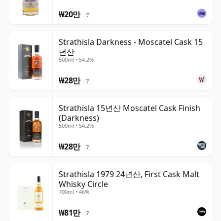
₩20만
?
Strathisla Darkness - Moscatel Cask 15
년산
500ml • 54.2%
₩28만
?
Strathisla 15년산 Moscatel Cask Finish
(Darkness)
500ml • 54.2%
₩28만
?
Strathisla 1979 24년산, First Cask Malt
Whisky Circle
700ml • 46%
₩81만
?