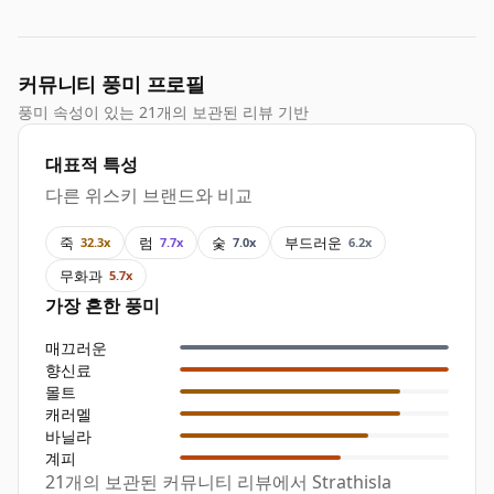
커뮤니티 풍미 프로필
풍미 속성이 있는 21개의 보관된 리뷰 기반
대표적 특성
다른 위스키 브랜드와 비교
죽
럼
숯
부드러운
32.3x
7.7x
7.0x
6.2x
무화과
5.7x
가장 흔한 풍미
매끄러운
향신료
몰트
캐러멜
바닐라
계피
21개의 보관된 커뮤니티 리뷰에서 Strathisla