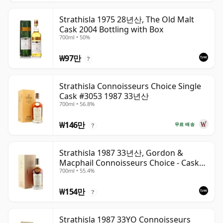
Strathisla 1975 28년산, The Old Malt
Cask 2004 Bottling with Box
700ml • 50%
₩97만
?
Strathisla Connoisseurs Choice Single
Cask #3053 1987 33년산
700ml • 56.8%
₩146만
무료 배송
?
Strathisla 1987 33년산, Gordon &
Macphail Connoisseurs Choice - Cask
700ml • 55.4%
3052
₩154만
?
Strathisla 1987 33YO Connoisseurs