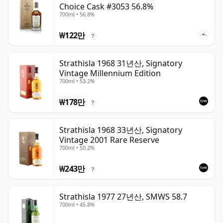
Choice Cask #3053 56.8%
700ml • 56.8%
₩122만
?
Strathisla 1968 31년산, Signatory
Vintage Millennium Edition
700ml • 53.2%
₩178만
?
Strathisla 1968 33년산, Signatory
Vintage 2001 Rare Reserve
700ml • 50.2%
₩243만
?
Strathisla 1977 27년산, SMWS 58.7
700ml • 45.8%