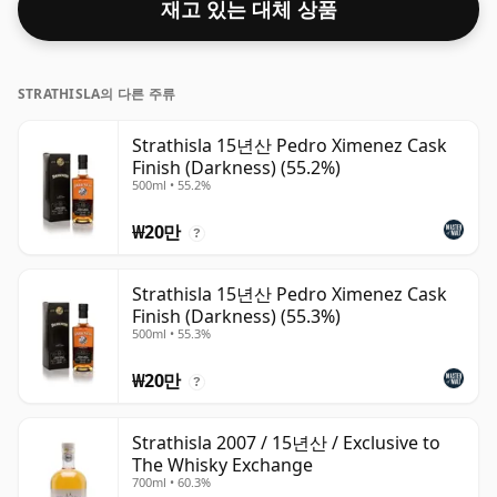
재고 있는 대체 상품
STRATHISLA의 다른 주류
Strathisla 15년산 Pedro Ximenez Cask
Finish (Darkness) (55.2%)
500ml • 55.2%
₩20만
?
Strathisla 15년산 Pedro Ximenez Cask
Finish (Darkness) (55.3%)
500ml • 55.3%
₩20만
?
Strathisla 2007 / 15년산 / Exclusive to
The Whisky Exchange
700ml • 60.3%