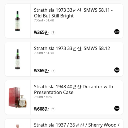
Strathisla 1973 33년산, SMWS 58.11 -
Old But Still Bright
700ml • 51.4%
₩365만
?
Strathisla 1973 33년산, SMWS 58.12
700ml • 51.3%
₩365만
?
Strathisla 1948 40년산 Decanter with
Presentation Case
750ml • 40%
₩608만
?
Strathisla 1937 / 35년산 / Sherry Wood /