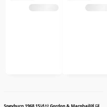
Speyburn 1968 15년산 Gordon & Macphail에 대