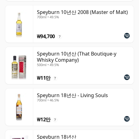
Speyburn 10년산 2008 (Master of Malt)
700ml • 49.5%
₩94,700
?
Speyburn 10년산 (That Boutique-y
Whisky Company)
500ml • 49.5%
₩11만
?
Speyburn 18년산 - Living Souls
700ml • 46.5%
₩12만
?
Speyburn 18년산