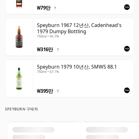
₩79만
?
Speyburn 1967 12년산, Cadenhead's
1979 Dumpy Bottling
750ml • 45.7%
₩316만
?
Speyburn 1979 10년산, SMWS 88.1
750ml • 67.1%
₩395만
?
SPEYBURN 구매처