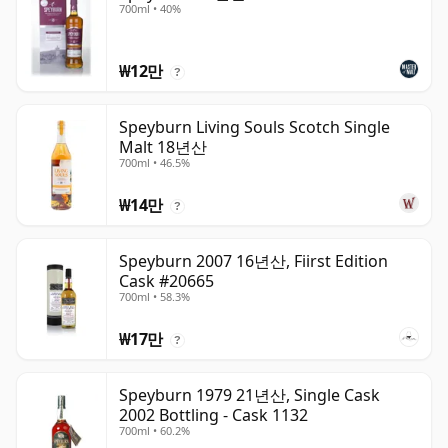
700ml • 40%
₩12만
?
Speyburn Living Souls Scotch Single
Malt 18년산
700ml • 46.5%
₩14만
?
Speyburn 2007 16년산, Fiirst Edition
Cask #20665
700ml • 58.3%
₩17만
?
Speyburn 1979 21년산, Single Cask
2002 Bottling - Cask 1132
700ml • 60.2%