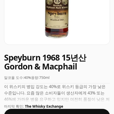
Speyburn 1968 15년산
Gordon & Macphail
알코올 도수:
40%
용량:
750ml
이 위스키의 병입 강도는 40%로 위스키 등급의 가장 낮은
수준입니다. 요즘 많은 소비자들이 생산자에게 43% 또는
46%에 가까운 병을 요구하고 있지만 여전히 품질이 낮은 저
강도 위스키도 있습니다.
마지막 확인:
The Whisky Exchange