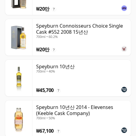
₩20만
?
Speyburn Connoisseurs Choice Single
Cask #552 2008 15년산
700ml • 60.2%
₩20만
?
Speyburn 10년산
700ml • 40%
₩45,700
?
Speyburn 10년산 2014 - Elevenses
(Keeble Cask Company)
700ml • 50%
₩67,100
?