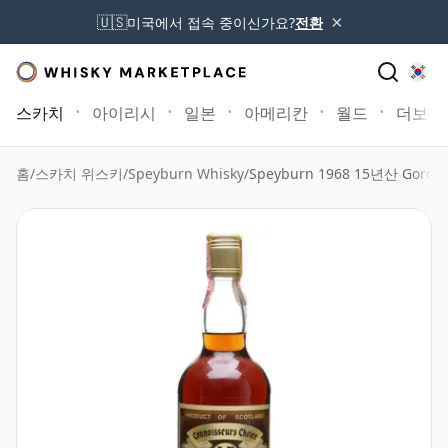
×
🇺🇸
미국에서 접속 중이신가요?
전환
스카치
아이리시
일본
아메리칸
월드
더보기
홈
/
스카치 위스키
/
Speyburn Whisky
/
Speyburn 1968 15년산 Gordon