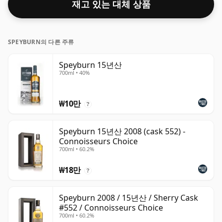
재고 있는 대체 상품
SPEYBURN의 다른 주류
Speyburn 15년산
700ml • 40%
₩10만
?
Speyburn 15년산 2008 (cask 552) -
Connoisseurs Choice
700ml • 60.2%
₩18만
?
Speyburn 2008 / 15년산 / Sherry Cask
#552 / Connoisseurs Choice
700ml • 60.2%