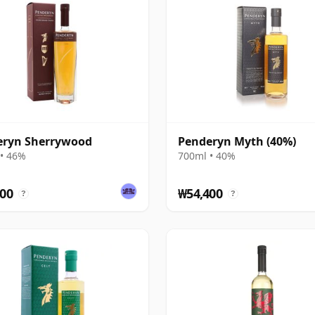
eryn Sherrywood
Penderyn Myth (40%)
• 46%
700ml • 40%
00
₩54,400
?
?