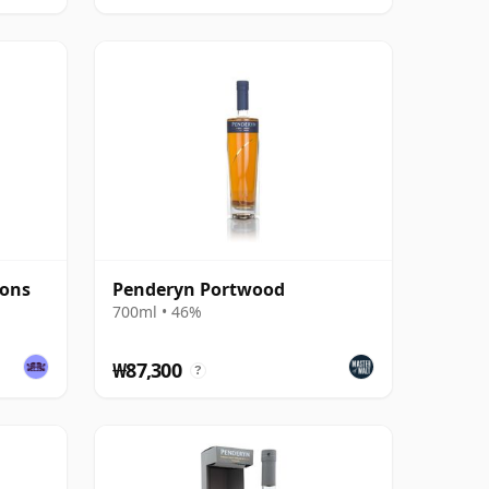
cons
Penderyn Portwood
700ml • 46%
₩87,300
?