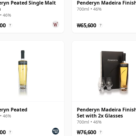
ryn Peated Single Malt
Penderyn Madeira Finis
h
700ml • 46%
• 46%
00
₩65,600
?
?
ryn Peated
Penderyn Madeira Finish
Set with 2x Glasses
• 46%
700ml • 46%
00
₩76,600
?
?