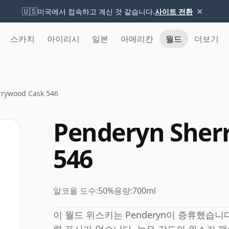
×
🇺🇸
미국에서 접속하고 계신 것 같습니다.
사이트 전환
스카치
아이리시
일본
아메리칸
월드
더보기
rrywood Cask 546
Penderyn Sher
546
알코올 도수:
50%
용량:
700ml
이 월드 위스키는 Penderyn이 증류했습니다. Pe