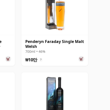
e
Penderyn Faraday Single Malt
산
Welsh
700ml • 46%
₩10만
?