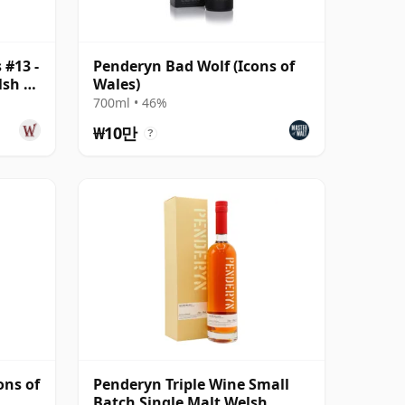
 #13 -
Penderyn Bad Wolf (Icons of
lsh 10
Wales)
700ml • 46%
₩10만
?
ons of
Penderyn Triple Wine Small
Batch Single Malt Welsh