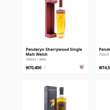
Penderyn Sherrywood Single
Pend
Malt Welsh
700ml 
700ml • 46%
₩70,400
₩74,5
?