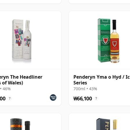
ryn The Headliner
Penderyn Yma o Hyd / I
s of Wales)
Series
• 46%
700ml • 43%
00
₩66,100
?
?