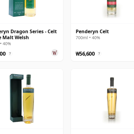
ryn Dragon Series - Celt
Penderyn Celt
e Malt Welsh
700ml • 40%
• 40%
00
₩56,600
?
?