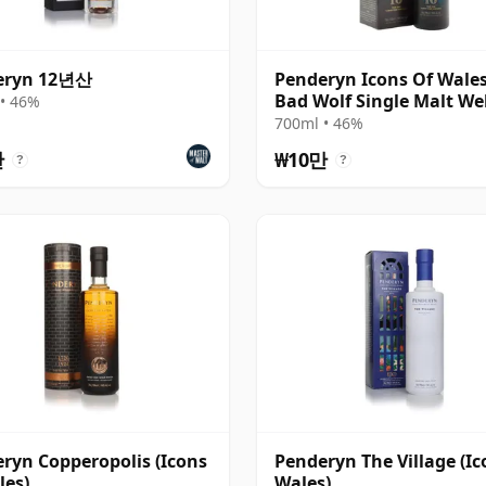
eryn 12년산
Penderyn Icons Of Wales
Bad Wolf Single Malt We
• 46%
년산
700ml • 46%
만
₩10만
?
?
ryn Copperopolis (Icons
Penderyn The Village (Ic
les)
Wales)