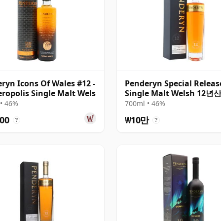
ryn Icons Of Wales #12 -
Penderyn Special Releas
ropolis Single Malt Wels
Single Malt Welsh 12년
• 46%
700ml • 46%
00
₩10만
?
?