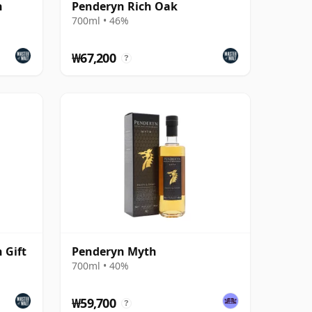
h
Penderyn Rich Oak
700ml • 46%
₩67,200
?
 Gift
Penderyn Myth
700ml • 40%
₩59,700
?