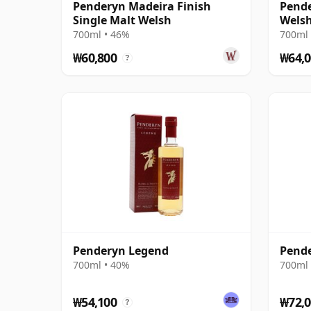
Penderyn Madeira Finish
Pende
Single Malt Welsh
Wels
700ml • 46%
700ml 
₩60,800
₩64,0
?
Penderyn Legend
Pende
700ml • 40%
700ml 
₩54,100
₩72,0
?