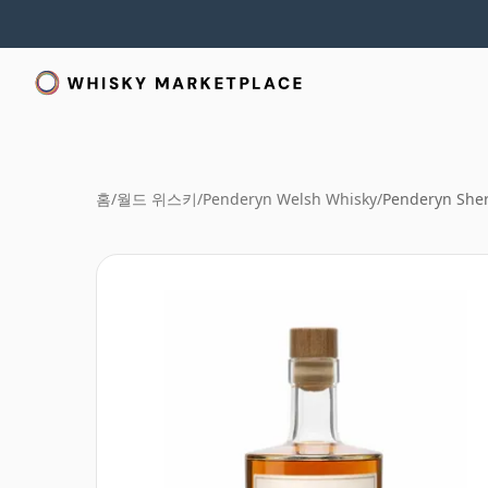
홈
/
월드 위스키
/
Penderyn Welsh Whisky
/
Penderyn She