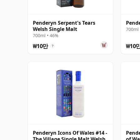
Penderyn Serpent's Tears
Pend
Welsh Single Malt
700ml 
700ml • 46%
₩10만
₩10
?
Penderyn Icons Of Wales #14 -
Pende
The Village Single Malt Welsh
of Wa