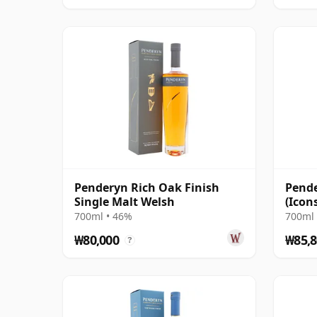
Penderyn Rich Oak Finish
Pende
Single Malt Welsh
(Icon
700ml • 46%
700ml 
₩80,000
₩85,8
?