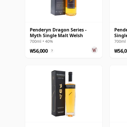
Penderyn Dragon Series -
Pende
Myth Single Malt Welsh
Singl
700ml • 40%
700ml 
₩56,000
₩56,0
?