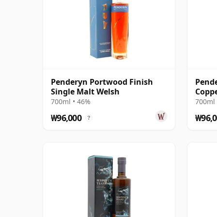
Penderyn Portwood Finish
Pende
Single Malt Welsh
Coppe
700ml • 46%
700ml 
₩96,000
₩96,0
?