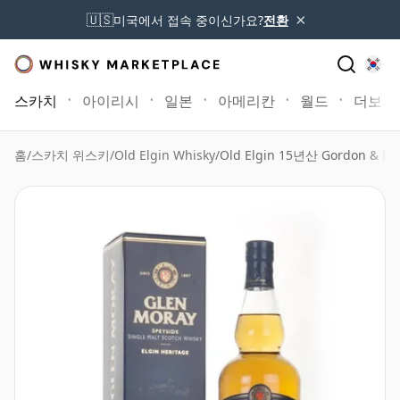
×
🇺🇸
미국에서 접속 중이신가요?
전환
스카치
아이리시
일본
아메리칸
월드
더보기
홈
/
스카치 위스키
/
Old Elgin Whisky
/
Old Elgin 15년산 Gordon & Ma