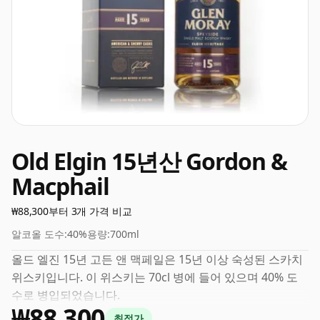
Old Elgin 15년산 Gordon &
Macphail
₩88,300부터 3개 가격 비교
알코올 도수:
40%
용량:
700ml
올드 엘진 15년 고든 앤 맥페일은 15년 이상 숙성된 스카치
위스키입니다. 이 위스키는 70cl 병에 들어 있으며 40% 도
수로 병입되었습니다.
₩88,300
최적가