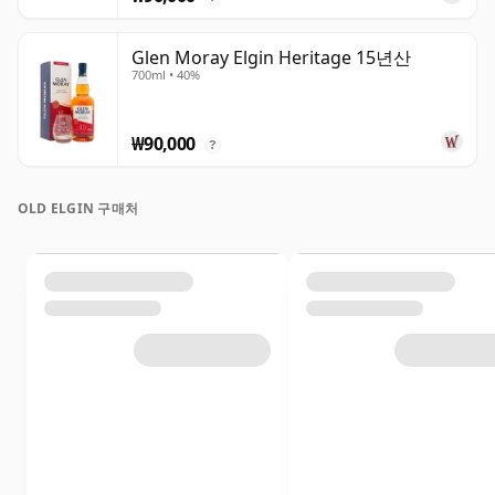
Glen Moray Elgin Heritage 15년산
700ml • 40%
₩90,000
?
OLD ELGIN 구매처