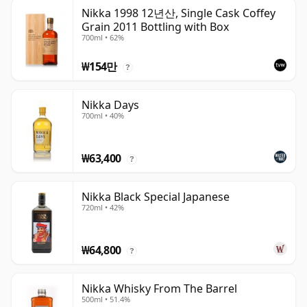
Nikka 1998 12년산, Single Cask Coffey
Grain 2011 Bottling with Box
700ml • 62%
₩154만
?
Nikka Days
700ml • 40%
₩63,400
?
Nikka Black Special Japanese
720ml • 42%
₩64,800
?
Nikka Whisky From The Barrel
500ml • 51.4%