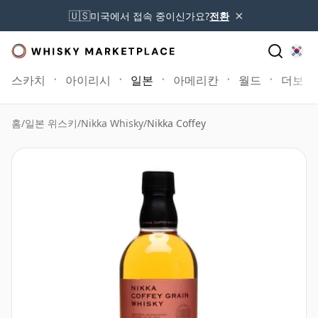
×
🇺🇸
미국에서 접속 중이신가요?
전환
스카치
아이리시
일본
아메리칸
월드
더보기
홈
/
일본 위스키
/
Nikka Whisky
/
Nikka Coffey