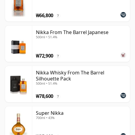
₩66,800
?
Nikka From The Barrel Japanese
500ml • 51.4%
₩72,900
?
Nikka Whisky From The Barrel
Silhouette Pack
500ml • 51.4%
₩78,600
?
Super Nikka
700ml • 43%