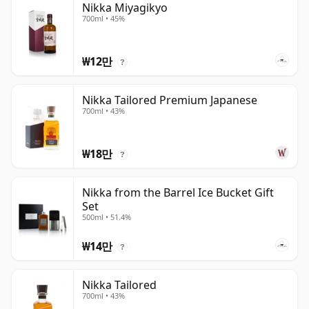
Nikka Miyagikyo
700ml • 45%
₩12만
?
Nikka Tailored Premium Japanese
700ml • 43%
₩18만
?
Nikka from the Barrel Ice Bucket Gift
Set
500ml • 51.4%
₩14만
?
Nikka Tailored
700ml • 43%