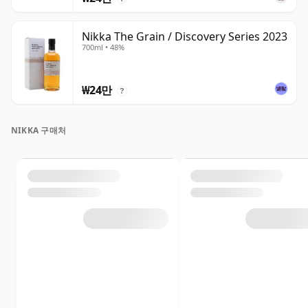
Nikka The Grain / Discovery Series 2023
700ml • 48%
₩24만
?
NIKKA 구매처