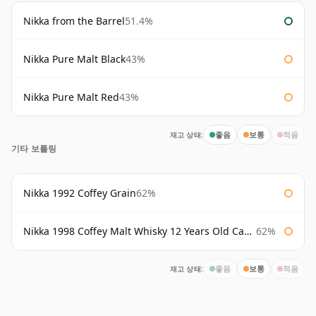
Nikka from the Barrel
51.4%
Nikka Pure Malt Black
43%
Nikka Pure Malt Red
43%
재고 상태:
좋음
보통
적음
기타 보틀링
Nikka 1992 Coffey Grain
62%
Nikka 1998 Coffey Malt Whisky 12 Years Old Cask #133421
62%
재고 상태:
좋음
보통
적음