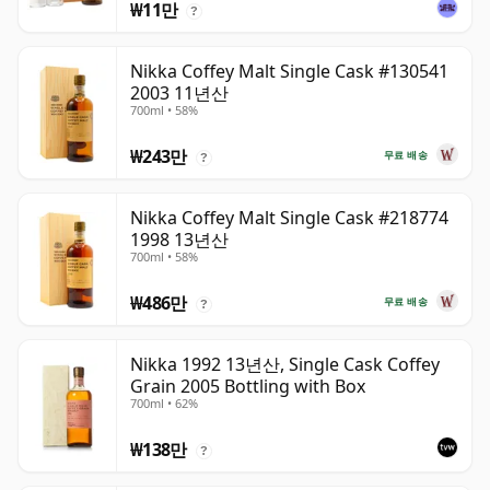
₩11만
?
Nikka Coffey Malt Single Cask #130541
2003 11년산
700ml • 58%
₩243만
무료 배송
?
Nikka Coffey Malt Single Cask #218774
1998 13년산
700ml • 58%
₩486만
무료 배송
?
Nikka 1992 13년산, Single Cask Coffey
Grain 2005 Bottling with Box
700ml • 62%
₩138만
?