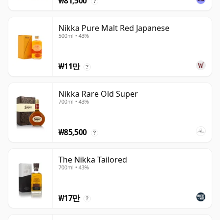
₩81,500
?
Nikka Pure Malt Red Japanese
500ml • 43%
₩11만
?
Nikka Rare Old Super
700ml • 43%
₩85,500
?
The Nikka Tailored
700ml • 43%
₩17만
?