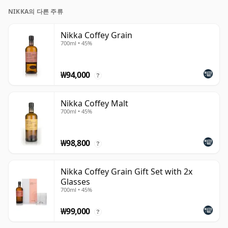
NIKKA의 다른 주류
Nikka Coffey Grain
700ml • 45%
₩94,000
?
Nikka Coffey Malt
700ml • 45%
₩98,800
?
Nikka Coffey Grain Gift Set with 2x
Glasses
700ml • 45%
₩99,000
?