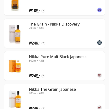
₩18만
?
The Grain - Nikka Discovery
700ml • 48%
₩24만
?
Nikka Pure Malt Black Japanese
500ml • 43%
₩24만
?
Nikka The Grain Japanese
700ml • 48%
₩24만
?