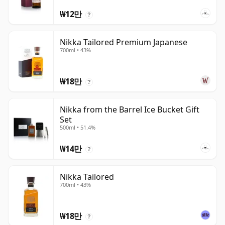
₩12만
?
Nikka Tailored Premium Japanese
700ml • 43%
₩18만
?
Nikka from the Barrel Ice Bucket Gift
Set
500ml • 51.4%
₩14만
?
Nikka Tailored
700ml • 43%
₩18만
?