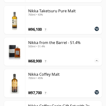
Nikka Taketsuru Pure Malt
700ml • 43%
₩96,100
?
Nikka from the Barrel - 51.4%
500ml • 51.4%
₩68,900
?
Nikka Coffey Malt
700ml • 45%
₩97,700
?