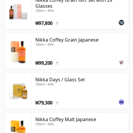
Nikka Coffey Grain Gift Set with 2x
Glasses
700ml • 45%
₩97,800
?
Nikka Coffey Grain Japanese
700ml • 45%
₩99,200
?
Nikka Days / Glass Set
700ml • 40%
₩79,300
?
Nikka Coffey Malt Japanese
700ml • 45%