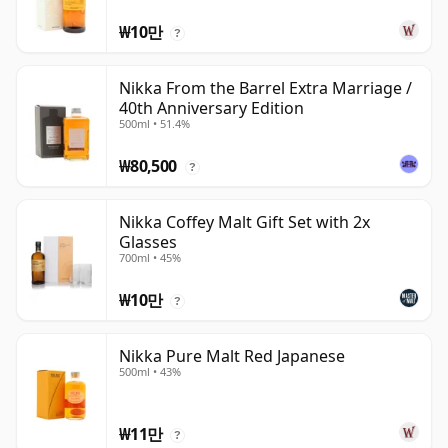
₩10만
?
Nikka From the Barrel Extra Marriage /
40th Anniversary Edition
500ml • 51.4%
₩80,500
?
Nikka Coffey Malt Gift Set with 2x
Glasses
700ml • 45%
₩10만
?
Nikka Pure Malt Red Japanese
500ml • 43%
₩11만
?