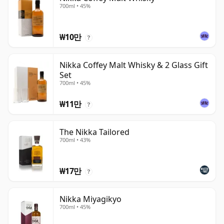
700ml • 45%
₩10만
?
Nikka Coffey Malt Whisky & 2 Glass Gift
Set
700ml • 45%
₩11만
?
The Nikka Tailored
700ml • 43%
₩17만
?
Nikka Miyagikyo
700ml • 45%