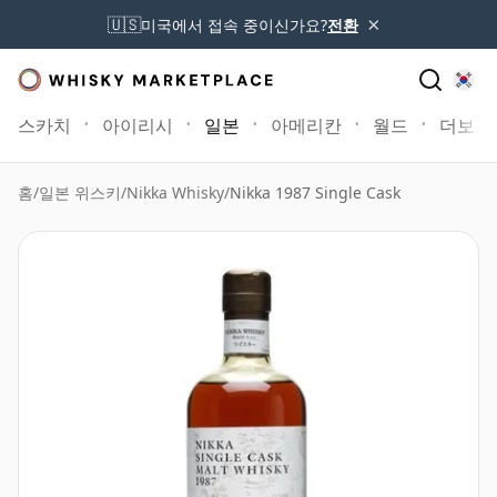
×
🇺🇸
미국에서 접속 중이신가요?
전환
스카치
아이리시
일본
아메리칸
월드
더보기
홈
/
일본 위스키
/
Nikka Whisky
/
Nikka 1987 Single Cask