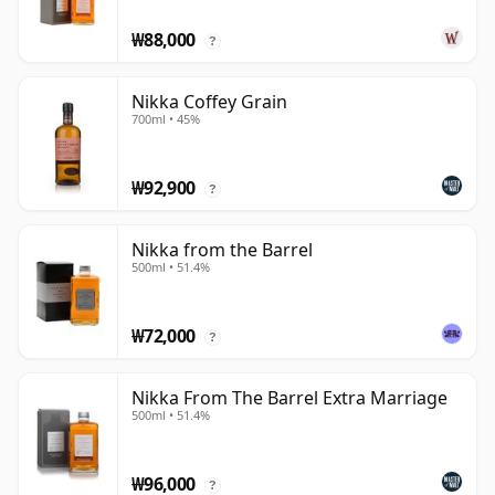
₩88,000
?
Nikka Coffey Grain
700ml • 45%
₩92,900
?
Nikka from the Barrel
500ml • 51.4%
₩72,000
?
Nikka From The Barrel Extra Marriage
500ml • 51.4%
₩96,000
?