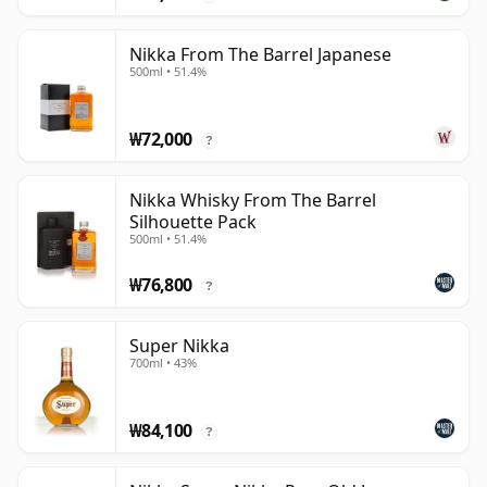
Nikka From The Barrel Japanese
500ml • 51.4%
₩72,000
?
Nikka Whisky From The Barrel
Silhouette Pack
500ml • 51.4%
₩76,800
?
Super Nikka
700ml • 43%
₩84,100
?