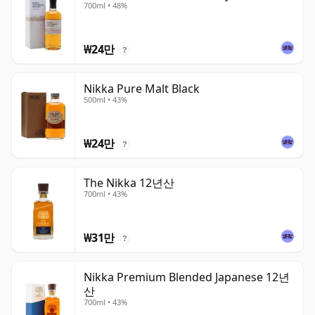
700ml • 48%
₩24만
?
Nikka Pure Malt Black
500ml • 43%
₩24만
?
The Nikka 12년산
700ml • 43%
₩31만
?
Nikka Premium Blended Japanese 12년
산
700ml • 43%