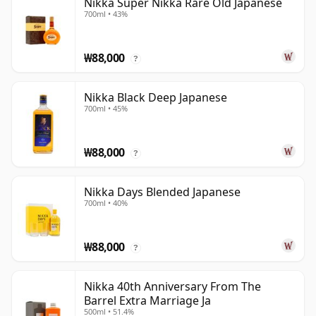
Nikka Super Nikka Rare Old Japanese
700ml • 43%
₩88,000
?
Nikka Black Deep Japanese
700ml • 45%
₩88,000
?
Nikka Days Blended Japanese
700ml • 40%
₩88,000
?
Nikka 40th Anniversary From The
Barrel Extra Marriage Ja
500ml • 51.4%