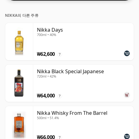
NIKKA의 다른 주류
Nikka Days
700ml • 40%
₩62,600
?
Nikka Black Special Japanese
720ml • 42%
₩64,000
?
Nikka Whisky From The Barrel
500ml • 51.4%
₩66,000
?