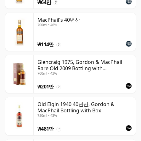
₩64만
?
MacPhail's 40년산
700ml • 46%
₩114만
?
Glencraig 1975, Gordon & MacPhail
Rare Old 2009 Bottling with
700ml • 43%
Presentation Box
₩201만
?
Old Elgin 1940 40년산, Gordon &
MacPhail Bottling with Box
750ml • 43%
₩481만
?