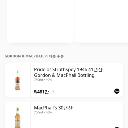
GORDON & MACPHAIL의 다른 주류
Pride of Strathspey 1946 41년산,
Gordon & MacPhail Bottling
750ml • 40%
₩481만
?
MacPhail's 30년산
700ml • 46%