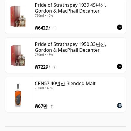
Pride of Strathspey 1939 45년산,
Gordon & MacPhail Decanter
750ml • 40%
₩642만
?
Pride of Strathspey 1950 33년산,
Gordon & MacPhail Decanter
750ml • 43%
₩722만
?
CRN57 40년산 Blended Malt
700ml • 43%
₩67만
?