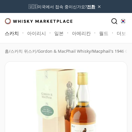
×
🇺🇸
미국에서 접속 중이신가요?
전환
스카치
아이리시
일본
아메리칸
월드
더보기
홈
/
스카치 위스키
/
Gordon & MacPhail Whisky
/
Macphail's 1946 Go