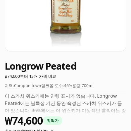
Longrow Peated
₩74,600부터 13개 가격 비교
지역:
Campbeltown
알코올 도수:
46%
용량:
700ml
이 스카치 위스키에는 연령 표시가 없습니다. Longrow
Peated에는 불특정 기간 동안 숙성된 스카치 위스키가 들
어 있습니다. 46%에서는 이 위스키가 이상적인 홀짝이는 강
₩74,600
도로 병에 담겨 있다는 것을 알게 될 것입니다. 70cl의 일반
최적가
병 크기로 제공됩니다.