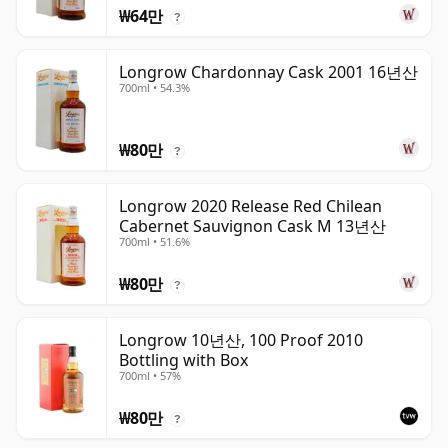
₩64만
?
Longrow Chardonnay Cask 2001 16년산
700ml • 54.3%
₩80만
?
Longrow 2020 Release Red Chilean
Cabernet Sauvignon Cask M 13년산
700ml • 51.6%
₩80만
?
Longrow 10년산, 100 Proof 2010
Bottling with Box
700ml • 57%
₩80만
?