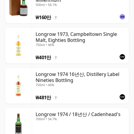
Millennium
500ml • 58.1%
₩160만
?
Longrow 1973, Campbeltown Single
Malt, Eighties Bottling
750ml • 46%
₩401만
?
Longrow 1974 16년산, Distillery Label
Nineties Bottling
750ml • 46%
₩481만
?
Longrow 1974 / 18년산 / Cadenhead's
700ml • 54.7%