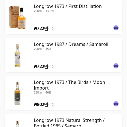
Longrow 1973 / First Distillation
700ml • 43.2%
₩722만
?
Longrow 1987 / Dreams / Samaroli
700ml • 45%
₩722만
?
Longrow 1973 / The Birds / Moon
Import
750ml • 46%
₩802만
?
Longrow 1973 Natural Strength /
Bottled 1985 / Samaroli