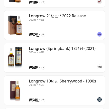
₩48만
?
Longrow 21년산 / 2022 Release
700ml • 46%
₩52만
?
Longrow (Springbank) 18년산 (2021)
700ml • 46%
₩63만
?
Longrow 10년산 Sherrywood - 1990s
700ml • 46%
₩64만
?