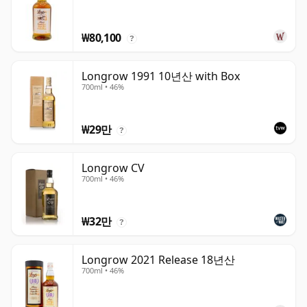
₩80,100
?
Longrow 1991 10년산 with Box
700ml • 46%
₩29만
?
Longrow CV
700ml • 46%
₩32만
?
Longrow 2021 Release 18년산
700ml • 46%