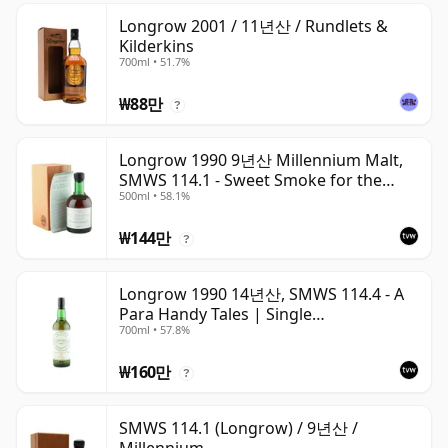
Longrow 2001 / 11년산 / Rundlets &
Kilderkins
700ml • 51.7%
₩88만
?
Longrow 1990 9년산 Millennium Malt,
SMWS 114.1 - Sweet Smoke for the
500ml • 58.1%
Millennium
₩144만
?
Longrow 1990 14년산, SMWS 114.4 - A
Para Handy Tales | Single
700ml • 57.8%
Campbeltown Malt Whisky | 57.8% |
70cl | The Whisky Vault
₩160만
?
SMWS 114.1 (Longrow) / 9년산 /