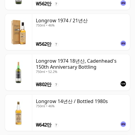
₩562만
?
Longrow 1974 / 21년산
750ml • 46%
₩562만
?
Longrow 1974 18년산, Cadenhead's
150th Anniversary Bottling
750ml • 52.2%
₩802만
?
Longrow 14년산 / Bottled 1980s
750ml • 46%
₩642만
?