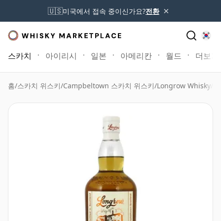
×
🇺🇸
미국에서 접속 중이신가요?
전환
스카치
아이리시
일본
아메리칸
월드
더보기
홈
/
스카치 위스키
/
Campbeltown 스카치 위스키
/
Longrow Whisky
/
Lo