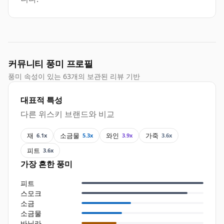
커뮤니티 풍미 프로필
풍미 속성이 있는 63개의 보관된 리뷰 기반
대표적 특성
다른 위스키 브랜드와 비교
재
소금물
와인
가죽
6.1x
5.3x
3.9x
3.6x
피트
3.6x
가장 흔한 풍미
피트
스모크
소금
소금물
바닐라