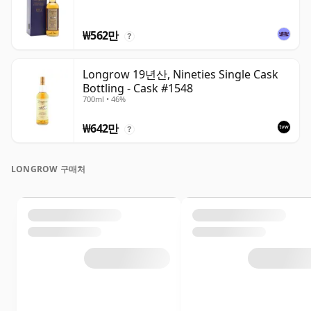
₩562만
?
Longrow 19년산, Nineties Single Cask
Bottling - Cask #1548
700ml • 46%
₩642만
?
LONGROW 구매처