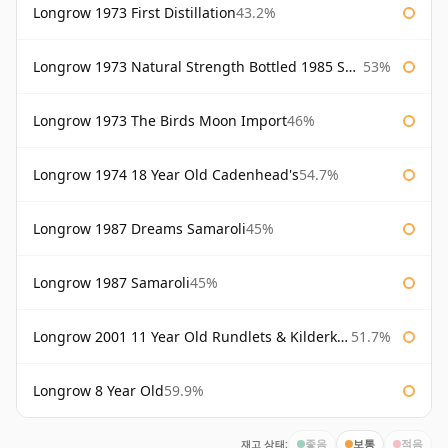
Longrow 1973 First Distillation
43.2%
Longrow 1973 Natural Strength Bottled 1985 Samaroli
53%
Longrow 1973 The Birds Moon Import
46%
Longrow 1974 18 Year Old Cadenhead's
54.7%
Longrow 1987 Dreams Samaroli
45%
Longrow 1987 Samaroli
45%
Longrow 2001 11 Year Old Rundlets & Kilderkins
51.7%
Longrow 8 Year Old
59.9%
재고 상태:
좋음
보통
적음