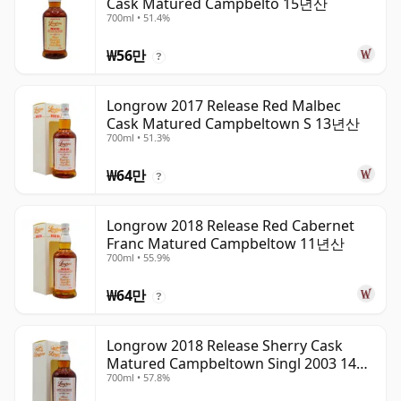
Cask Matured Campbelto 15년산
700ml • 51.4%
₩56만
?
Longrow 2017 Release Red Malbec
Cask Matured Campbeltown S 13년산
700ml • 51.3%
₩64만
?
Longrow 2018 Release Red Cabernet
Franc Matured Campbeltow 11년산
700ml • 55.9%
₩64만
?
Longrow 2018 Release Sherry Cask
Matured Campbeltown Singl 2003 14년
700ml • 57.8%
산