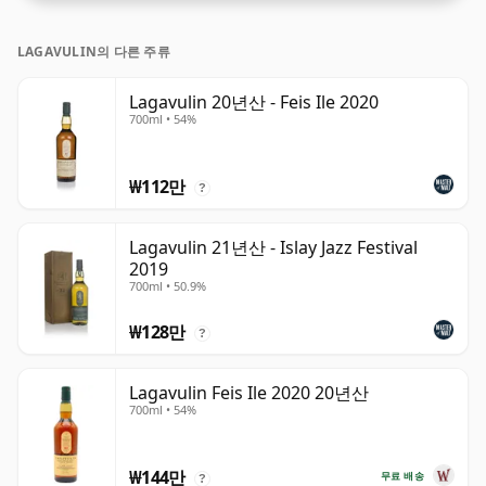
LAGAVULIN의 다른 주류
Lagavulin 20년산 - Feis Ile 2020
700ml • 54%
₩112만
?
Lagavulin 21년산 - Islay Jazz Festival
2019
700ml • 50.9%
₩128만
?
Lagavulin Feis Ile 2020 20년산
700ml • 54%
₩144만
무료 배송
?