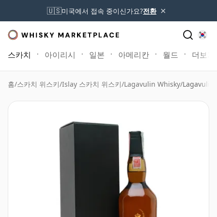
×
🇺🇸
미국에서 접속 중이신가요?
전환
스카치
아이리시
일본
아메리칸
월드
더보기
홈
/
스카치 위스키
/
Islay 스카치 위스키
/
Lagavulin Whisky
/
Lagavulin