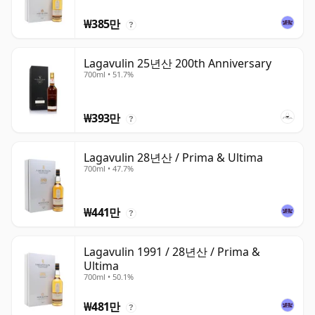
₩385만
?
Lagavulin 25년산 200th Anniversary
700ml • 51.7%
₩393만
?
Lagavulin 28년산 / Prima & Ultima
700ml • 47.7%
₩441만
?
Lagavulin 1991 / 28년산 / Prima &
Ultima
700ml • 50.1%
₩481만
?