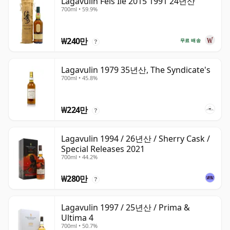
Lagavulin Feis Ile 2015 1991 24년산
700ml • 59.9%
₩240만
무료 배송
?
Lagavulin 1979 35년산, The Syndicate's
700ml • 45.8%
₩224만
?
Lagavulin 1994 / 26년산 / Sherry Cask /
Special Releases 2021
700ml • 44.2%
₩280만
?
Lagavulin 1997 / 25년산 / Prima &
Ultima 4
700ml • 50.7%