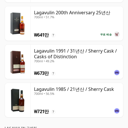
Lagavulin 200th Anniversary 25년산
700ml • 51.7%
₩641만
무료 배송
?
Lagavulin 1991 / 31년산 / Sherry Cask /
Casks of Distinction
700ml • 49.2%
₩673만
?
Lagavulin 1985 / 21년산 / Sherry Cask
700ml • 56.5%
₩721만
?