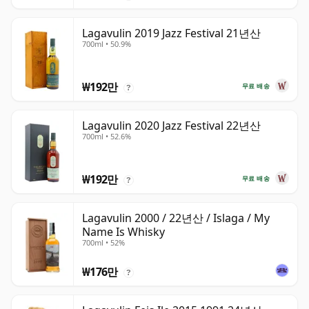
Lagavulin 2019 Jazz Festival 21년산
700ml • 50.9%
₩192만
무료 배송
?
Lagavulin 2020 Jazz Festival 22년산
700ml • 52.6%
₩192만
무료 배송
?
Lagavulin 2000 / 22년산 / Islaga / My
Name Is Whisky
700ml • 52%
₩176만
?