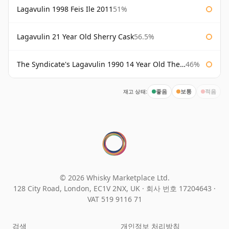
Lagavulin 1998 Feis Ile 2011
51%
Lagavulin 21 Year Old Sherry Cask
56.5%
The Syndicate's Lagavulin 1990 14 Year Old The Syndicate
46%
재고 상태:
좋음
보통
적음
© 2026 Whisky Marketplace Ltd.
128 City Road, London, EC1V 2NX, UK ·
회사 번호 17204643
·
VAT 519 9116 71
검색
개인정보 처리방침