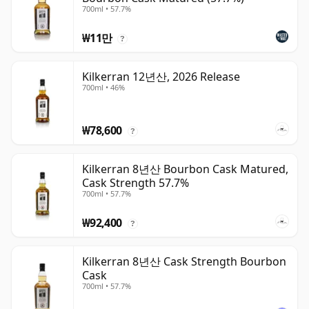
700ml • 57.7%
₩11만
?
Kilkerran 12년산, 2026 Release
700ml • 46%
₩78,600
?
Kilkerran 8년산 Bourbon Cask Matured,
Cask Strength 57.7%
700ml • 57.7%
₩92,400
?
Kilkerran 8년산 Cask Strength Bourbon
Cask
700ml • 57.7%