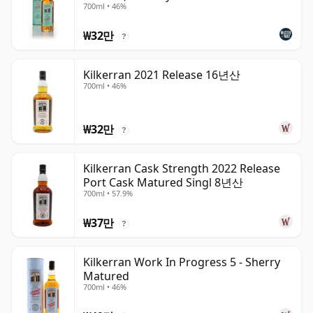
700ml • 46%
₩32만
?
Kilkerran 2021 Release 16년산
700ml • 46%
₩32만
?
Kilkerran Cask Strength 2022 Release
Port Cask Matured Singl 8년산
700ml • 57.9%
₩37만
?
Kilkerran Work In Progress 5 - Sherry
Matured
700ml • 46%