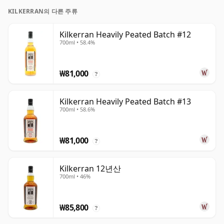
KILKERRAN의 다른 주류
Kilkerran Heavily Peated Batch #12
700ml • 58.4%
₩81,000
?
Kilkerran Heavily Peated Batch #13
700ml • 58.6%
₩81,000
?
Kilkerran 12년산
700ml • 46%
₩85,800
?