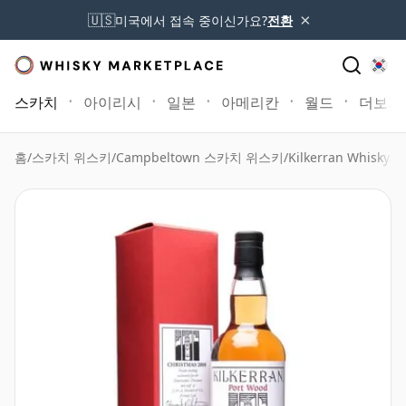
×
🇺🇸
미국에서 접속 중이신가요?
전환
스카치
아이리시
일본
아메리칸
월드
더보기
홈
/
스카치 위스키
/
Campbeltown 스카치 위스키
/
Kilkerran Whisky
/
K