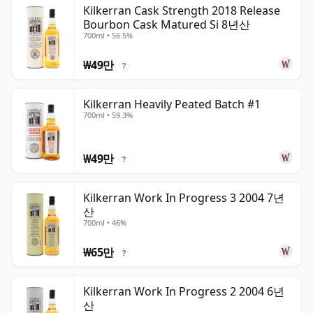
Kilkerran Cask Strength 2018 Release
Bourbon Cask Matured Si 8년산
700ml • 56.5%
₩49만
?
Kilkerran Heavily Peated Batch #1
700ml • 59.3%
₩49만
?
Kilkerran Work In Progress 3 2004 7년
산
700ml • 46%
₩65만
?
Kilkerran Work In Progress 2 2004 6년
산