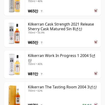
700ml • 46%
₩65만
?
Kilkerran Cask Strength 2021 Release
Sherry Cask Matured Sin 8년산
700ml • 56.9%
₩65만
?
Kilkerran Work In Progress 1 2004 5년
산
700ml • 46%
₩81만
?
Kilkerran The Tasting Room 2004 3년산
700ml • 62%
무료 배송