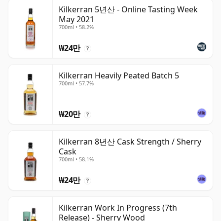
Kilkerran 5년산 - Online Tasting Week
May 2021
700ml • 58.2%
₩24만
?
Kilkerran Heavily Peated Batch 5
700ml • 57.7%
₩20만
?
Kilkerran 8년산 Cask Strength / Sherry
Cask
700ml • 58.1%
₩24만
?
Kilkerran Work In Progress (7th
Release) - Sherry Wood