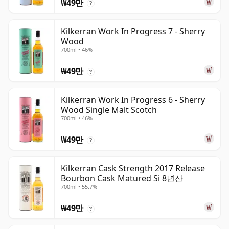
₩49만
?
Kilkerran Work In Progress 7 - Sherry
Wood
700ml • 46%
₩49만
?
Kilkerran Work In Progress 6 - Sherry
Wood Single Malt Scotch
700ml • 46%
₩49만
?
Kilkerran Cask Strength 2017 Release
Bourbon Cask Matured Si 8년산
700ml • 55.7%
₩49만
?