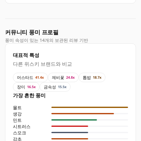
커뮤니티 풍미 프로필
풍미 속성이 있는 14개의 보관된 리뷰 기반
대표적 특성
다른 위스키 브랜드와 비교
머스타드
제비꽃
톱밥
41.4x
24.8x
18.7x
장미
금속성
16.5x
15.5x
가장 흔한 풍미
몰트
생강
민트
시트러스
스모크
감초