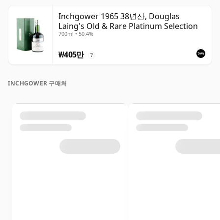
Inchgower 1965 38년산, Douglas
Laing's Old & Rare Platinum Selection
700ml • 50.4%
₩405만
?
INCHGOWER 구매처