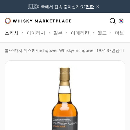
×
🇺🇸
미국에서 접속 중이신가요?
전환
스카치
아이리시
일본
아메리칸
월드
더보기
홈
/
스카치 위스키
/
Inchgower Whisky
/
Inchgower 1974 37년산 The 