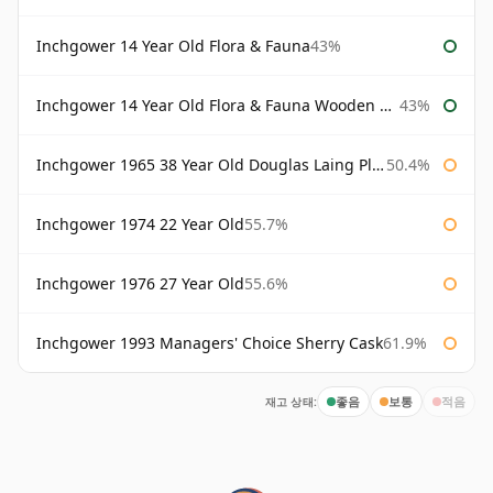
Inchgower 14 Year Old Flora & Fauna
43%
Inchgower 14 Year Old Flora & Fauna Wooden Box
43%
Inchgower 1965 38 Year Old Douglas Laing Platinum Selection
50.4%
Inchgower 1974 22 Year Old
55.7%
Inchgower 1976 27 Year Old
55.6%
Inchgower 1993 Managers' Choice Sherry Cask
61.9%
재고 상태:
좋음
보통
적음