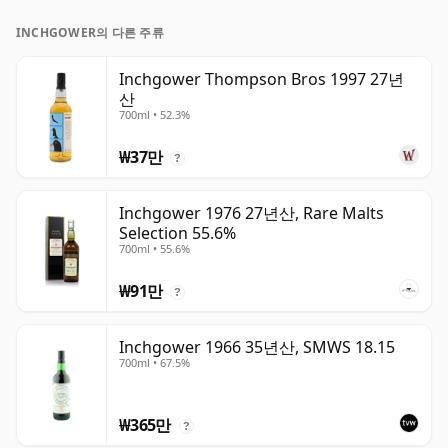
INCHGOWER의 다른 주류
Inchgower Thompson Bros 1997 27년
산
700ml • 52.3%
₩37만
?
Inchgower 1976 27년산, Rare Malts
Selection 55.6%
700ml • 55.6%
₩91만
?
Inchgower 1966 35년산, SMWS 18.15
700ml • 67.5%
₩365만
?