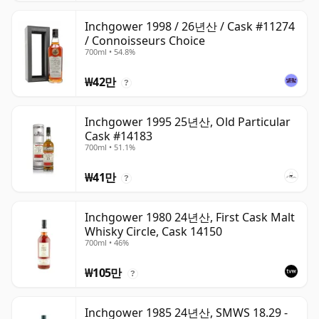
Inchgower 1998 / 26년산 / Cask #11274
/ Connoisseurs Choice
700ml • 54.8%
₩42만
?
Inchgower 1995 25년산, Old Particular
Cask #14183
700ml • 51.1%
₩41만
?
Inchgower 1980 24년산, First Cask Malt
Whisky Circle, Cask 14150
700ml • 46%
₩105만
?
Inchgower 1985 24년산, SMWS 18.29 -