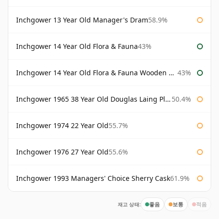
Inchgower 13 Year Old Manager's Dram
58.9%
Inchgower 14 Year Old Flora & Fauna
43%
Inchgower 14 Year Old Flora & Fauna Wooden Box
43%
Inchgower 1965 38 Year Old Douglas Laing Platinum Selection
50.4%
Inchgower 1974 22 Year Old
55.7%
Inchgower 1976 27 Year Old
55.6%
Inchgower 1993 Managers' Choice Sherry Cask
61.9%
재고 상태:
좋음
보통
적음