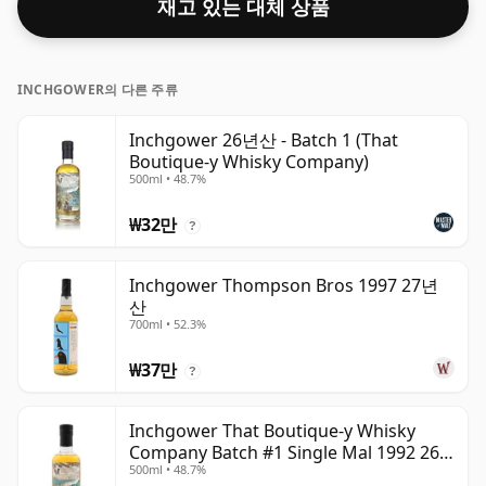
재고 있는 대체 상품
INCHGOWER의 다른 주류
Inchgower 26년산 - Batch 1 (That
Boutique-y Whisky Company)
500ml • 48.7%
₩32만
?
Inchgower Thompson Bros 1997 27년
산
700ml • 52.3%
₩37만
?
Inchgower That Boutique-y Whisky
Company Batch #1 Single Mal 1992 26
500ml • 48.7%
년산