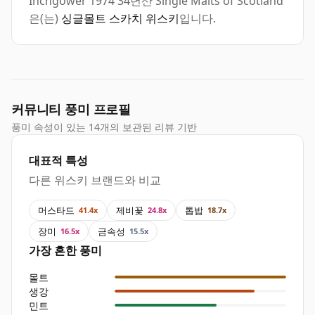
Inchgower 1974 34년산 Single Malts of Scotland
은(는)
싱글몰트 스카치 위스키
입니다.
커뮤니티 풍미 프로필
풍미 속성이 있는 14개의 보관된 리뷰 기반
대표적 특성
다른 위스키 브랜드와 비교
머스타드
제비꽃
톱밥
41.4x
24.8x
18.7x
장미
금속성
16.5x
15.5x
가장 흔한 풍미
몰트
생강
민트