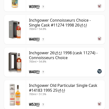
₩39만
?
Inchgower Connoisseurs Choice -
Single Cask #11274 1998 26년산
700ml • 54.8%
₩40만
?
Inchgower 26년산 1998 (cask 11274) -
Connoisseurs Choice
700ml • 54.8%
₩40만
?
Inchgower Old Particular Single Cask
#14183 1995 25년산
700ml • 51.5%
₩53만
?