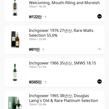
Welcoming, Mouth-filling and Moreish
700ml • 49.5%
₩122만
?
Inchgower 1976 27년산, Rare Malts
Selection 55.6%
700ml • 55.6%
₩91만
?
Inchgower 1966 35년산, SMWS 18.15
700ml • 67.5%
₩365만
?
Inchgower 1965 38년산, Douglas
Laing's Old & Rare Platinum Selection
700ml • 50.4%