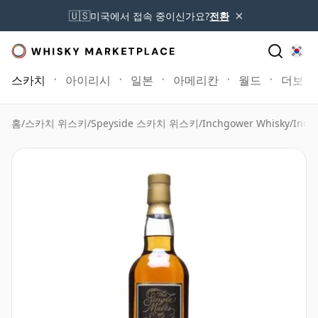
×
🇺🇸
미국에서 접속 중이신가요?
전환
스카치
아이리시
일본
아메리칸
월드
더보기
홈
/
스카치 위스키
/
Speyside 스카치 위스키
/
Inchgower Whisky
/
Inch