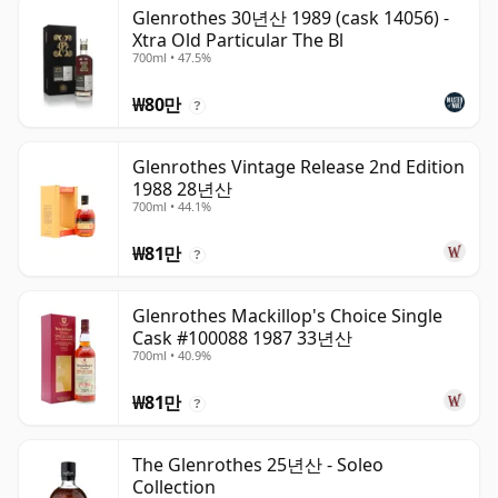
Glenrothes 30년산 1989 (cask 14056) -
Xtra Old Particular The Bl
700ml • 47.5%
₩80만
?
Glenrothes Vintage Release 2nd Edition
1988 28년산
700ml • 44.1%
₩81만
?
Glenrothes Mackillop's Choice Single
Cask #100088 1987 33년산
700ml • 40.9%
₩81만
?
The Glenrothes 25년산 - Soleo
Collection