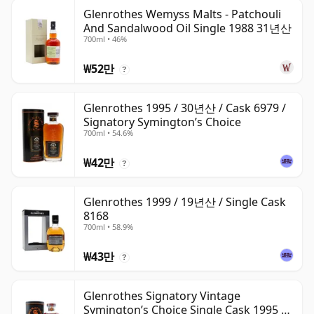
Glenrothes Wemyss Malts - Patchouli
And Sandalwood Oil Single 1988 31년산
700ml • 46%
₩52만
?
Glenrothes 1995 / 30년산 / Cask 6979 /
Signatory Symington’s Choice
700ml • 54.6%
₩42만
?
Glenrothes 1999 / 19년산 / Single Cask
8168
700ml • 58.9%
₩43만
?
Glenrothes Signatory Vintage
Symington’s Choice Single Cask 1995 30