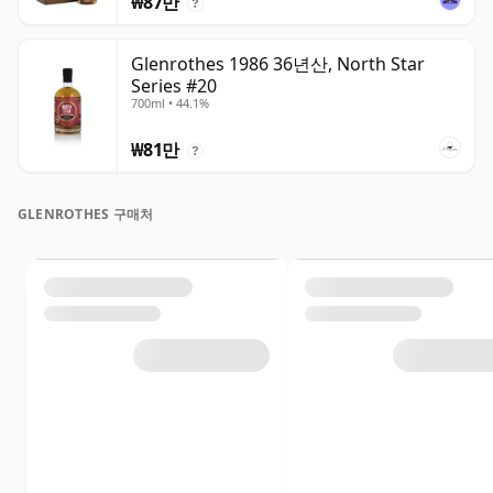
₩87만
?
Glenrothes 1986 36년산, North Star
Series #20
700ml • 44.1%
₩81만
?
GLENROTHES 구매처