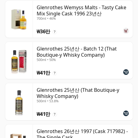
Glenrothes Wemyss Malts - Tasty Cake
Mix Single Cask 1996 23년산
700ml • 46%
₩36만
?
Glenrothes 25년산 - Batch 12 (That
Boutique-y Whisky Company)
500ml • 50%
₩41만
?
Glenrothes 25년산 (That Boutique-y
Whisky Company)
500ml • 53.8%
₩41만
?
Glenrothes 26년산 1997 (Cask 717982) -
The Single Cask