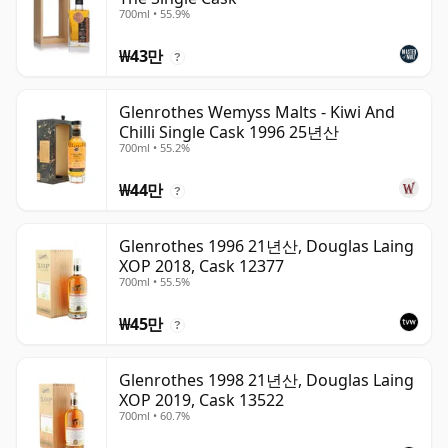
700ml • 55.9%
₩43만
?
Glenrothes Wemyss Malts - Kiwi And
Chilli Single Cask 1996 25년산
700ml • 55.2%
₩44만
?
Glenrothes 1996 21년산, Douglas Laing
XOP 2018, Cask 12377
700ml • 55.5%
₩45만
?
Glenrothes 1998 21년산, Douglas Laing
XOP 2019, Cask 13522
700ml • 60.7%