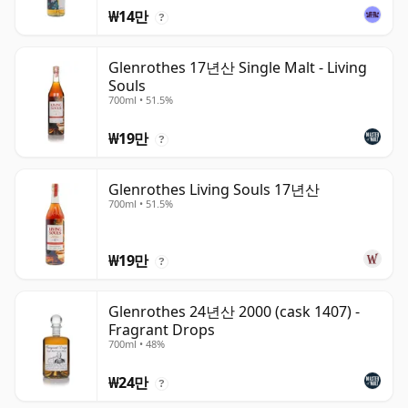
₩14만
?
Glenrothes 17년산 Single Malt - Living
Souls
700ml • 51.5%
₩19만
?
Glenrothes Living Souls 17년산
700ml • 51.5%
₩19만
?
Glenrothes 24년산 2000 (cask 1407) -
Fragrant Drops
700ml • 48%
₩24만
?