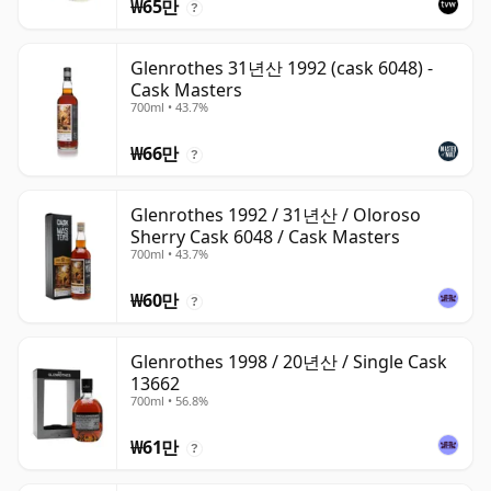
₩65만
?
Glenrothes 31년산 1992 (cask 6048) -
Cask Masters
700ml • 43.7%
₩66만
?
Glenrothes 1992 / 31년산 / Oloroso
Sherry Cask 6048 / Cask Masters
700ml • 43.7%
₩60만
?
Glenrothes 1998 / 20년산 / Single Cask
13662
700ml • 56.8%
₩61만
?