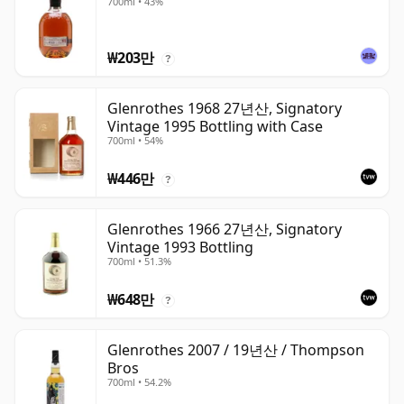
700ml • 43%
₩203만
?
Glenrothes 1968 27년산, Signatory
Vintage 1995 Bottling with Case
700ml • 54%
₩446만
?
Glenrothes 1966 27년산, Signatory
Vintage 1993 Bottling
700ml • 51.3%
₩648만
?
Glenrothes 2007 / 19년산 / Thompson
Bros
700ml • 54.2%