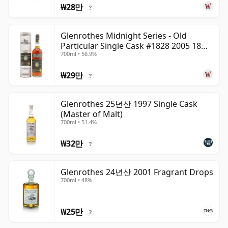
₩28만
?
Glenrothes Midnight Series - Old
Particular Single Cask #1828 2005 18년
700ml • 56.9%
산
₩29만
?
Glenrothes 25년산 1997 Single Cask
(Master of Malt)
700ml • 51.4%
₩32만
?
Glenrothes 24년산 2001 Fragrant Drops
700ml • 48%
₩25만
?