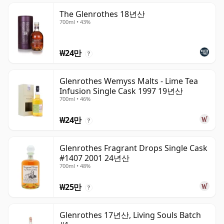
The Glenrothes 18년산
700ml • 43%
₩24만
?
Glenrothes Wemyss Malts - Lime Tea
Infusion Single Cask 1997 19년산
700ml • 46%
₩24만
?
Glenrothes Fragrant Drops Single Cask
#1407 2001 24년산
700ml • 48%
₩25만
?
Glenrothes 17년산, Living Souls Batch