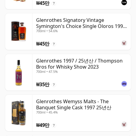
₩45만
?
Glenrothes Signatory Vintage
Symington's Choice Single Oloros 1995
700ml • 54.6%
30년산
₩45만
?
Glenrothes 1997 / 25년산 / Thompson
Bros for Whisky Show 2023
700ml • 47.5%
₩35만
?
Glenrothes Wemyss Malts - The
Banquet Single Cask 1997 25년산
700ml • 45.4%
₩49만
?