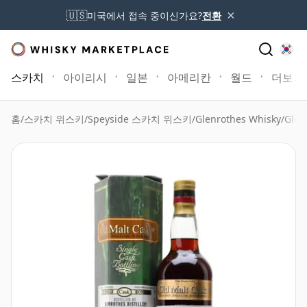
×
🇺🇸
미국에서 접속 중이신가요?
전환
스카치
아이리시
일본
아메리칸
월드
더보기
홈
/
스카치 위스키
/
Speyside 스카치 위스키
/
Glenrothes Whisky
/
Glen