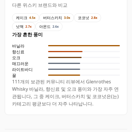
다른 위스키 브랜드와 비교
케이크
버터스카치
코코넛
4.5x
3.0x
2.8x
넛맥
아몬드
2.7x
2.6x
가장 흔한 풍미
바닐라
향신료
오크
매끄러운
라이트바디
꿀
111개의 보관된 커뮤니티 리뷰에서 Glenrothes
Whisky 바닐라, 향신료 및 오크 풍미와 가장 자주 연
관됩니다, 그 중 케이크, 버터스카치 및 코코넛은(는)
카테고리 평균보다 더 자주 나타납니다.