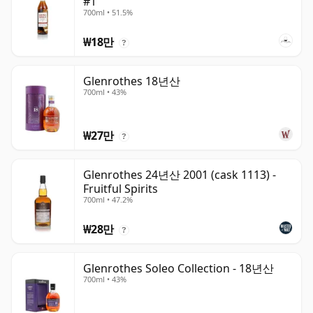
#1
700ml • 51.5%
₩18만
?
Glenrothes 18년산
700ml • 43%
₩27만
?
Glenrothes 24년산 2001 (cask 1113) -
Fruitful Spirits
700ml • 47.2%
₩28만
?
Glenrothes Soleo Collection - 18년산
700ml • 43%