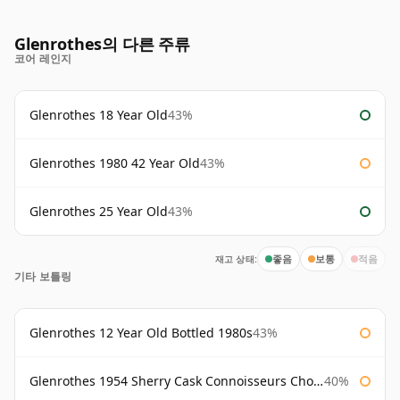
Glenrothes의 다른 주류
코어 레인지
Glenrothes 18 Year Old
43%
Glenrothes 1980 42 Year Old
43%
Glenrothes 25 Year Old
43%
재고 상태:
좋음
보통
적음
기타 보틀링
Glenrothes 12 Year Old Bottled 1980s
43%
Glenrothes 1954 Sherry Cask Connoisseurs Choice Gordon & Macphail
40%