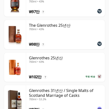
700ml • 43%
₩97만
?
The Glenrothes 25년산
700ml • 43%
₩98만
?
Glenrothes 25년산
700ml • 43%
₩102만
무료 배송
?
Glenrothes 31년산 / Single Malts of
Scotland Marriage of Casks
700ml • 53.2%