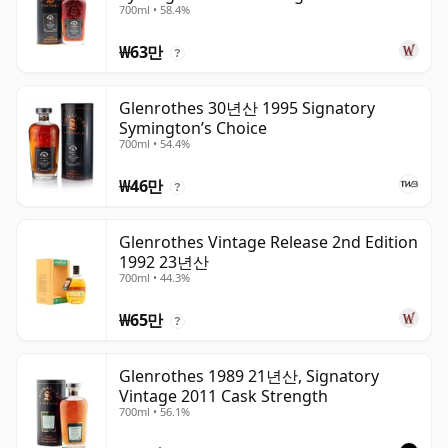
700ml • 58.4%
년산
₩63만
?
Glenrothes 30년산 1995 Signatory
Symington’s Choice
700ml • 54.4%
₩46만
?
Glenrothes Vintage Release 2nd Edition
1992 23년산
700ml • 44.3%
₩65만
?
Glenrothes 1989 21년산, Signatory
Vintage 2011 Cask Strength
700ml • 56.1%