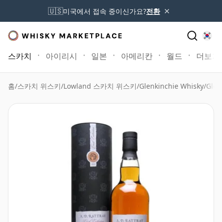
×
🇺🇸
미국에서 접속 중이신가요?
전환
스카치
아이리시
일본
아메리칸
월드
더보기
홈
/
스카치 위스키
/
Lowland 스카치 위스키
/
Glenkinchie Whisky
/
Glen