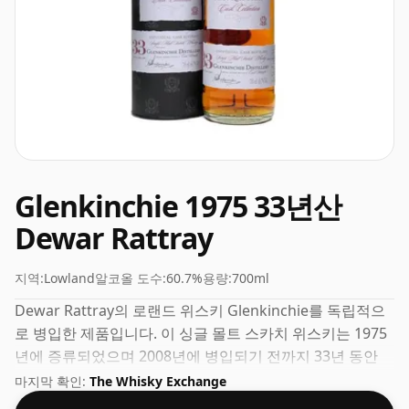
Glenkinchie 1975 33년산
Dewar Rattray
지역:
Lowland
알코올 도수:
60.7%
용량:
700ml
Dewar Rattray의 로랜드 위스키 Glenkinchie를 독립적으
로 병입한 제품입니다. 이 싱글 몰트 스카치 위스키는 1975
년에 증류되었으며 2008년에 병입되기 전까지 33년 동안
오크통에서 숙성되었습니다. 이 위스키는 ABV가 60.7%로
마지막 확인:
The Whisky Exchange
더 높은 강도의 위스키로 간주될 수 있습니다. 70cl의 일반