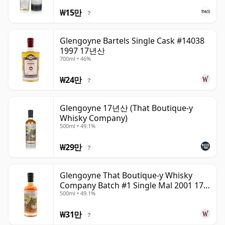
₩15만
?
Glengoyne Bartels Single Cask #14038
1997 17년산
700ml • 46%
₩24만
?
Glengoyne 17년산 (That Boutique-y
Whisky Company)
500ml • 49.1%
₩29만
?
Glengoyne That Boutique-y Whisky
Company Batch #1 Single Mal 2001 17
500ml • 49.1%
년산
₩31만
?