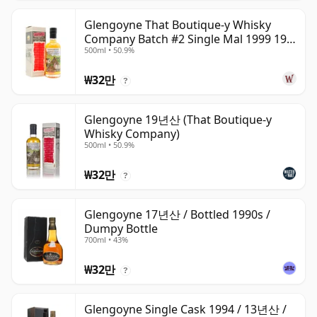
Glengoyne That Boutique-y Whisky
Company Batch #2 Single Mal 1999 19
500ml • 50.9%
년산
₩32만
?
Glengoyne 19년산 (That Boutique-y
Whisky Company)
500ml • 50.9%
₩32만
?
Glengoyne 17년산 / Bottled 1990s /
Dumpy Bottle
700ml • 43%
₩32만
?
Glengoyne Single Cask 1994 / 13년산 /