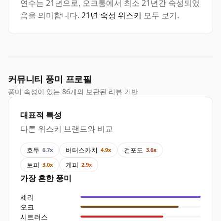
연수는 21년으로, 오크통에서 최소 21년간 숙성되었
음을 의미합니다.
21년 숙성 위스키
모두 보기.
커뮤니티 풍미 프로필
풍미 속성이 있는 86개의 보관된 리뷰 기반
대표적 특성
다른 위스키 브랜드와 비교
호두
버터스카치
건포도
6.7x
4.9x
3.6x
토피
계피
3.0x
2.9x
가장 흔한 풍미
셰리
오크
시트러스