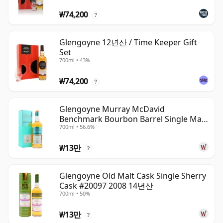
₩74,200
?
Glengoyne 12년산 / Time Keeper Gift
Set
700ml • 43%
₩74,200
?
Glengoyne Murray McDavid
Benchmark Bourbon Barrel Single Mal
700ml • 56.6%
2014 11년산
₩13만
?
Glengoyne Old Malt Cask Single Sherry
Cask #20097 2008 14년산
700ml • 50%
₩13만
?