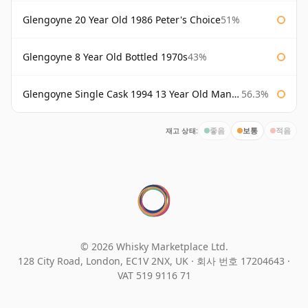
Glengoyne 20 Year Old 1986 Peter's Choice
51%
Glengoyne 8 Year Old Bottled 1970s
43%
Glengoyne Single Cask 1994 13 Year Old Manzanilla Sherry Finish
56.3%
재고 상태:
좋음
보통
적음
© 2026 Whisky Marketplace Ltd.
128 City Road, London, EC1V 2NX, UK ·
회사 번호 17204643
·
VAT 519 9116 71