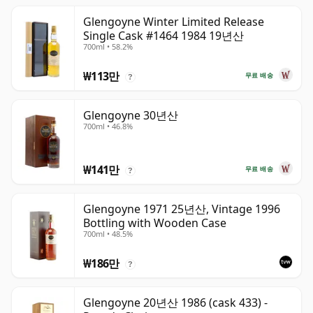
Glengoyne Winter Limited Release
Single Cask #1464 1984 19년산
700ml • 58.2%
₩113만
무료 배송
?
Glengoyne 30년산
700ml • 46.8%
₩141만
무료 배송
?
Glengoyne 1971 25년산, Vintage 1996
Bottling with Wooden Case
700ml • 48.5%
₩186만
?
Glengoyne 20년산 1986 (cask 433) -