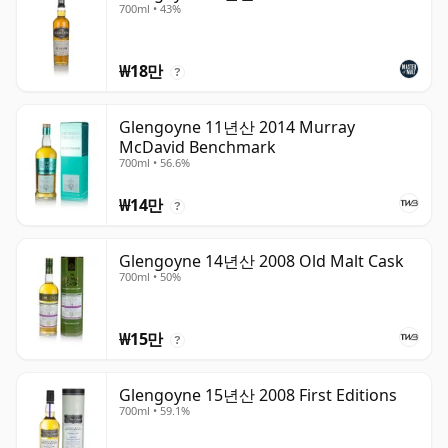
700ml • 43%
₩18만
?
Glengoyne 11년산 2014 Murray
McDavid Benchmark
700ml • 56.6%
₩14만
?
Glengoyne 14년산 2008 Old Malt Cask
700ml • 50%
₩15만
?
Glengoyne 15년산 2008 First Editions
700ml • 59.1%