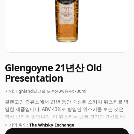
Glengoyne 21년산 Old
Presentation
지역:
Highland
알코올 도수:
43%
용량:
700ml
글렌고인 증류소에서 21년 동안 숙성된 스카치 위스키를 병
입한 제품입니다. ABV 43%로 병입된 위스키를 보는 것은
항상 반가운 일입니다. 이 위스키는 보통 크기인 70cl로 배
송됩니다.
마지막 확인:
The Whisky Exchange