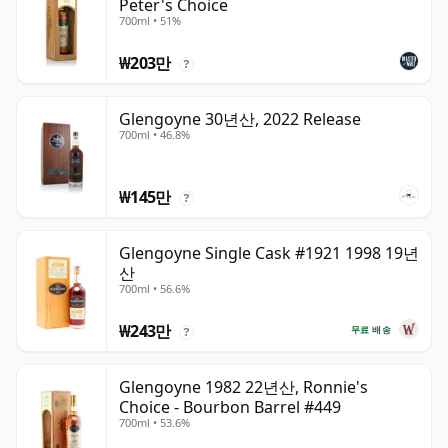
Peter's Choice
700ml • 51%
₩203만
?
Glengoyne 30년산, 2022 Release
700ml • 46.8%
₩145만
?
Glengoyne Single Cask #1921 1998 19년
산
700ml • 56.6%
₩243만
무료 배송
?
Glengoyne 1982 22년산, Ronnie's
Choice - Bourbon Barrel #449
700ml • 53.6%