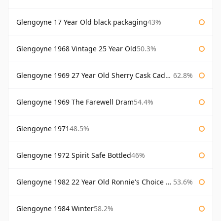
Glengoyne 17 Year Old black packaging
43%
Glengoyne 1968 Vintage 25 Year Old
50.3%
Glengoyne 1969 27 Year Old Sherry Cask Cadenhead's
62.8%
Glengoyne 1969 The Farewell Dram
54.4%
Glengoyne 1971
48.5%
Glengoyne 1972 Spirit Safe Bottled
46%
Glengoyne 1982 22 Year Old Ronnie's Choice Bourbon Barrel
53.6%
Glengoyne 1984 Winter
58.2%