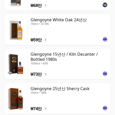
₩68만
?
Glengoyne White Oak 24년산
700ml • 47.8%
₩59만
?
Glengoyne 15년산 / Kiln Decanter /
Bottled 1980s
1000ml • 43%
₩73만
?
Glengoyne 25년산 Sherry Cask
700ml • 48%
₩74만
?