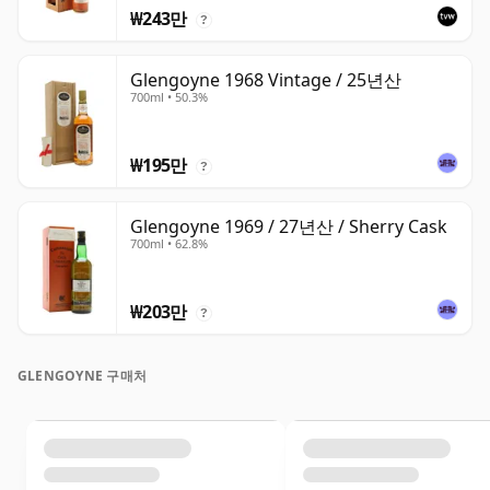
₩243만
?
Glengoyne 1968 Vintage / 25년산
700ml • 50.3%
₩195만
?
Glengoyne 1969 / 27년산 / Sherry Cask
700ml • 62.8%
₩203만
?
GLENGOYNE 구매처