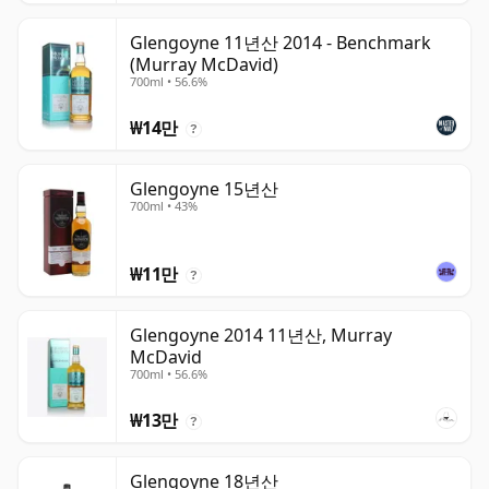
Glengoyne 11년산 2014 - Benchmark
(Murray McDavid)
700ml • 56.6%
₩14만
?
Glengoyne 15년산
700ml • 43%
₩11만
?
Glengoyne 2014 11년산, Murray
McDavid
700ml • 56.6%
₩13만
?
Glengoyne 18년산