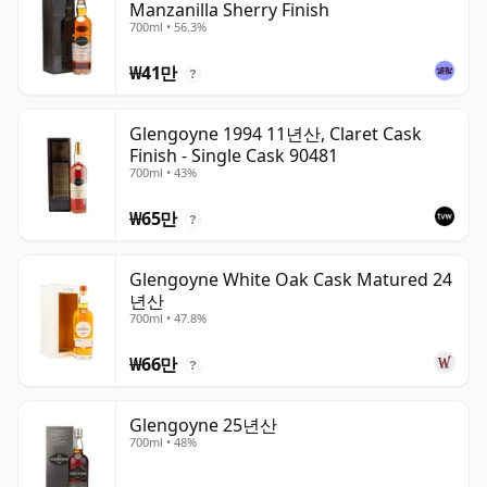
Manzanilla Sherry Finish
700ml • 56.3%
₩41만
?
Glengoyne 1994 11년산, Claret Cask
Finish - Single Cask 90481
700ml • 43%
₩65만
?
Glengoyne White Oak Cask Matured 24
년산
700ml • 47.8%
₩66만
?
Glengoyne 25년산
700ml • 48%