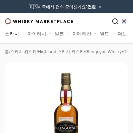
×
🇺🇸
미국에서 접속 중이신가요?
전환
스카치
아이리시
일본
아메리칸
월드
더보기
홈
/
스카치 위스키
/
Highland 스카치 위스키
/
Glengoyne Whisky
/
Glen