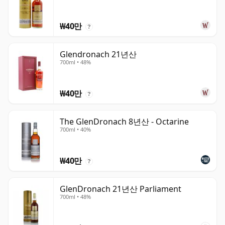
₩40만
?
Glendronach 21년산
700ml • 48%
₩40만
?
The GlenDronach 8년산 - Octarine
700ml • 40%
₩40만
?
GlenDronach 21년산 Parliament
700ml • 48%