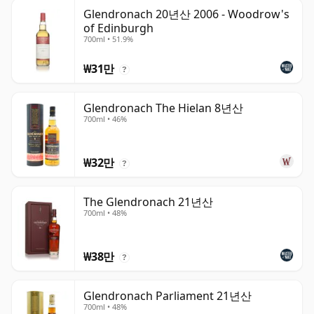
Glendronach 20년산 2006 - Woodrow's
of Edinburgh
700ml • 51.9%
₩31만
?
Glendronach The Hielan 8년산
700ml • 46%
₩32만
?
The Glendronach 21년산
700ml • 48%
₩38만
?
Glendronach Parliament 21년산
700ml • 48%