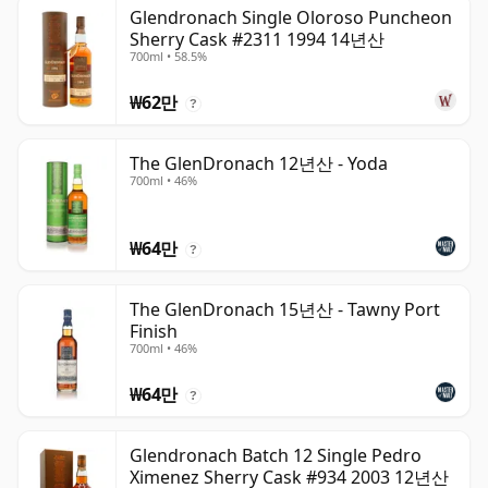
Glendronach Single Oloroso Puncheon
Sherry Cask #2311 1994 14년산
700ml • 58.5%
₩62만
?
The GlenDronach 12년산 - Yoda
700ml • 46%
₩64만
?
The GlenDronach 15년산 - Tawny Port
Finish
700ml • 46%
₩64만
?
Glendronach Batch 12 Single Pedro
Ximenez Sherry Cask #934 2003 12년산