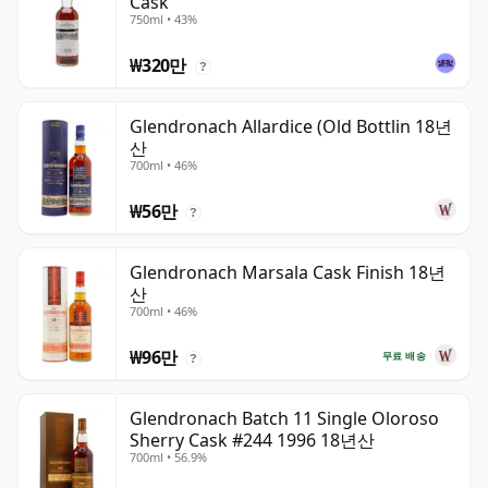
Cask
750ml • 43%
₩320만
?
Glendronach Allardice (Old Bottlin 18년
산
700ml • 46%
₩56만
?
Glendronach Marsala Cask Finish 18년
산
700ml • 46%
₩96만
무료 배송
?
Glendronach Batch 11 Single Oloroso
Sherry Cask #244 1996 18년산
700ml • 56.9%