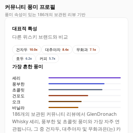
커뮤니티 풍미 프로필
풍미 속성이 있는 186개의 보관된 리뷰 기반
대표적 특성
다른 위스키 브랜드와 비교
건자두
대추야자
무화과
10.0x
8.4x
7.1x
호두
커피
6.2x
5.7x
가장 흔한 풍미
셰리
풍부한
초콜릿
건포도
오크
바닐라
186개의 보관된 커뮤니티 리뷰에서 GlenDronach
Whisky 셰리, 풍부한 및 초콜릿 풍미와 가장 자주 연
관됩니다, 그 중 건자두, 대추야자 및 무화과은(는) 카