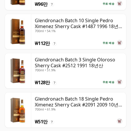
₩96만
무료 배송
?
Glendronach Batch 10 Single Pedro
Ximenez Sherry Cask #1487 1996 18년
700ml • 54.1%
산
₩112만
무료 배송
?
Glendronach Batch 3 Single Oloroso
Sherry Cask #2512 1991 18년산
700ml • 51.9%
₩128만
무료 배송
?
Glendronach Batch 18 Single Pedro
Ximenez Sherry Cask #2091 2009 10년
700ml • 61.9%
산
₩51만
?