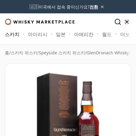
×
🇺🇸
미국에서 접속 중이신가요?
전환
스카치
아이리시
일본
아메리칸
월드
더보기
홈
/
스카치 위스키
/
Speyside 스카치 위스키
/
GlenDronach Whisky
/
Gl