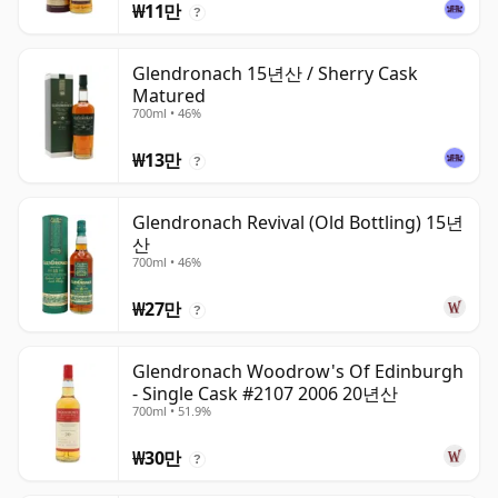
₩11만
?
Glendronach 15년산 / Sherry Cask
Matured
700ml • 46%
₩13만
?
Glendronach Revival (Old Bottling) 15년
산
700ml • 46%
₩27만
?
Glendronach Woodrow's Of Edinburgh
- Single Cask #2107 2006 20년산
700ml • 51.9%
₩30만
?