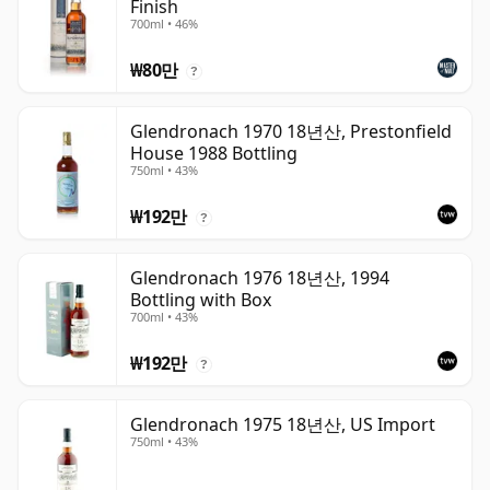
Finish
700ml • 46%
₩80만
?
Glendronach 1970 18년산, Prestonfield
House 1988 Bottling
750ml • 43%
₩192만
?
Glendronach 1976 18년산, 1994
Bottling with Box
700ml • 43%
₩192만
?
Glendronach 1975 18년산, US Import
750ml • 43%