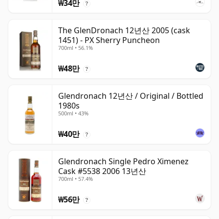
₩34만
?
The GlenDronach 12년산 2005 (cask
1451) - PX Sherry Puncheon
700ml • 56.1%
₩48만
?
Glendronach 12년산 / Original / Bottled
1980s
500ml • 43%
₩40만
?
Glendronach Single Pedro Ximenez
Cask #5538 2006 13년산
700ml • 57.4%
₩56만
?