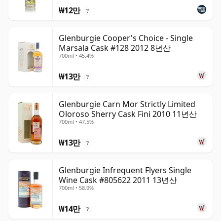
₩12만
?
Glenburgie Cooper's Choice - Single
Marsala Cask #128 2012 8년산
700ml • 45.4%
₩13만
?
Glenburgie Carn Mor Strictly Limited
Oloroso Sherry Cask Fini 2010 11년산
700ml • 47.5%
₩13만
?
Glenburgie Infrequent Flyers Single
Wine Cask #805622 2011 13년산
700ml • 58.9%
₩14만
?