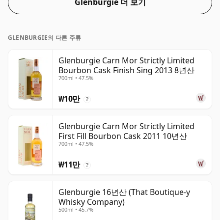
Glenburgie 더 보기
GLENBURGIE의 다른 주류
Glenburgie Carn Mor Strictly Limited
Bourbon Cask Finish Sing 2013 8년산
700ml • 47.5%
₩10만
?
Glenburgie Carn Mor Strictly Limited
First Fill Bourbon Cask 2011 10년산
700ml • 47.5%
₩11만
?
Glenburgie 16년산 (That Boutique-y
Whisky Company)
500ml • 45.7%