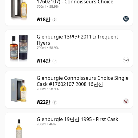
17602107) - Connoisseurs Choice
700ml • 58.9%
₩18만
?
Glenburgie 13년산 2011 Infrequent
Flyers
700ml • 58.9%
₩14만
?
Glenburgie Connoisseurs Choice Single
Cask #17602107 2008 16년산
700ml • 58.9%
₩22만
?
Glenburgie 19년산 1995 - First Cask
700ml • 46%