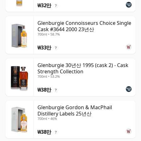
₩32만
?
Glenburgie Connoisseurs Choice Single
Cask #3644 2000 23년산
700ml • 58.7%
₩33만
?
Glenburgie 30년산 1995 (cask 2) - Cask
Strength Collection
700ml • 53.2%
₩38만
?
Glenburgie Gordon & MacPhail
Distillery Labels 25년산
700ml • 46%
₩38만
?