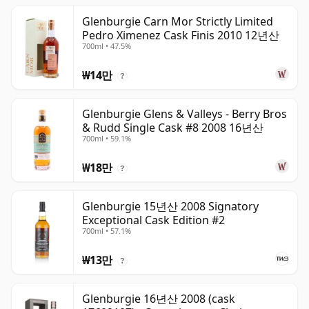
Glenburgie Carn Mor Strictly Limited
Pedro Ximenez Cask Finis 2010 12년산
700ml • 47.5%
₩14만
?
Glenburgie Glens & Valleys - Berry Bros
& Rudd Single Cask #8 2008 16년산
700ml • 59.1%
₩18만
?
Glenburgie 15년산 2008 Signatory
Exceptional Cask Edition #2
700ml • 57.1%
₩13만
?
Glenburgie 16년산 2008 (cask