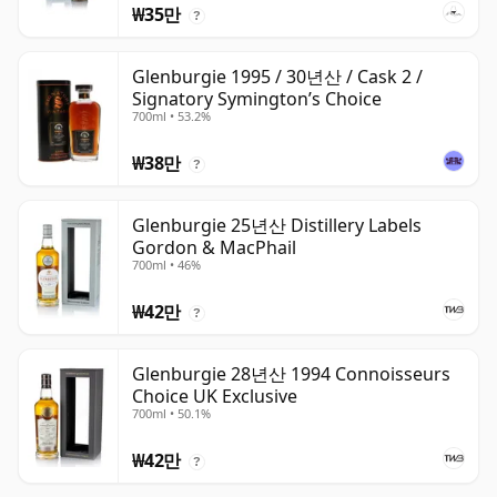
₩35만
?
Glenburgie 1995 / 30년산 / Cask 2 /
Signatory Symington’s Choice
700ml • 53.2%
₩38만
?
Glenburgie 25년산 Distillery Labels
Gordon & MacPhail
700ml • 46%
₩42만
?
Glenburgie 28년산 1994 Connoisseurs
Choice UK Exclusive
700ml • 50.1%
₩42만
?