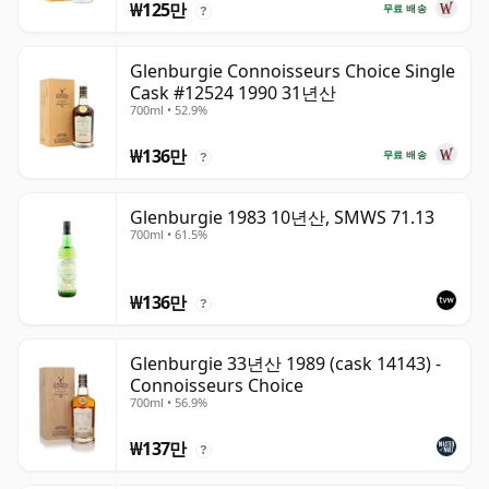
₩125만
무료 배송
?
Glenburgie Connoisseurs Choice Single
Cask #12524 1990 31년산
700ml • 52.9%
₩136만
무료 배송
?
Glenburgie 1983 10년산, SMWS 71.13
700ml • 61.5%
₩136만
?
Glenburgie 33년산 1989 (cask 14143) -
Connoisseurs Choice
700ml • 56.9%
₩137만
?