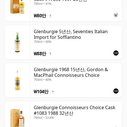
700ml • 41%
₩80만
?
Glenburgie 5년산, Seventies Italian
Import for Soffiantino
750ml • 40%
₩88만
?
Glenburgie 1968 15년산, Gordon &
MacPhail Connoisseurs Choice
750ml • 40%
₩104만
?
Glenburgie Connoisseurs Choice Cask
#1083 1988 32년산
700ml • 53.8%