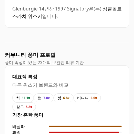
Glenburgie 14년산 1997 Signatory은(는)
싱글몰트
스카치 위스키
입니다.
커뮤니티 풍미 프로필
풍미 속성이 있는 23개의 보관된 리뷰 기반
대표적 특성
다른 위스키 브랜드와 비교
차
럼
빵
바나나
11.1x
7.0x
6.8x
6.6x
살구
5.8x
가장 흔한 풍미
바닐라
과일