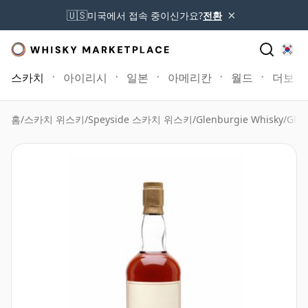
×
🇺🇸
미국에서 접속 중이신가요?
전환
스카치
아이리시
일본
아메리칸
월드
더보기
홈
/
스카치 위스키
/
Speyside 스카치 위스키
/
Glenburgie Whisky
/
Glen