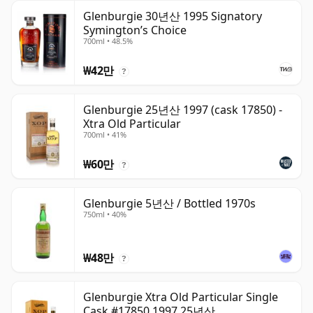
Glenburgie 30년산 1995 Signatory
Symington’s Choice
700ml • 48.5%
₩42만
?
Glenburgie 25년산 1997 (cask 17850) -
Xtra Old Particular
700ml • 41%
₩60만
?
Glenburgie 5년산 / Bottled 1970s
750ml • 40%
₩48만
?
Glenburgie Xtra Old Particular Single
Cask #17850 1997 25년산