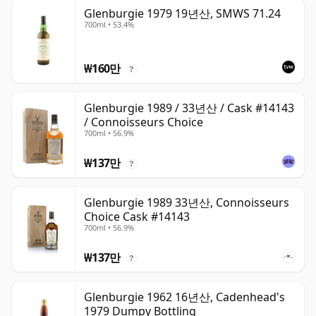
Glenburgie 1979 19년산, SMWS 71.24
700ml • 53.4%
₩160만
?
Glenburgie 1989 / 33년산 / Cask #14143
/ Connoisseurs Choice
700ml • 56.9%
₩137만
?
Glenburgie 1989 33년산, Connoisseurs
Choice Cask #14143
700ml • 56.9%
₩137만
?
Glenburgie 1962 16년산, Cadenhead's
1979 Dumpy Bottling