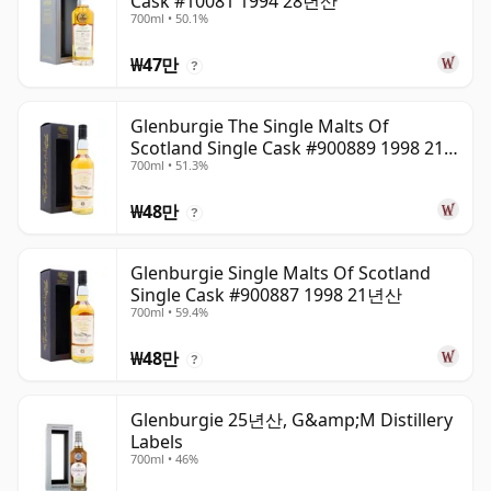
Cask #10081 1994 28년산
700ml • 50.1%
₩47만
?
Glenburgie The Single Malts Of
Scotland Single Cask #900889 1998 21
700ml • 51.3%
년산
₩48만
?
Glenburgie Single Malts Of Scotland
Single Cask #900887 1998 21년산
700ml • 59.4%
₩48만
?
Glenburgie 25년산, G&amp;M Distillery
Labels
700ml • 46%