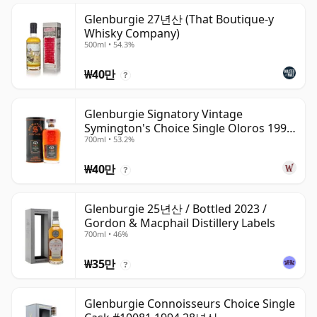
Glenburgie 27년산 (That Boutique-y
Whisky Company)
500ml • 54.3%
₩40만
?
Glenburgie Signatory Vintage
Symington's Choice Single Oloros 1995
700ml • 53.2%
30년산
₩40만
?
Glenburgie 25년산 / Bottled 2023 /
Gordon & Macphail Distillery Labels
700ml • 46%
₩35만
?
Glenburgie Connoisseurs Choice Single