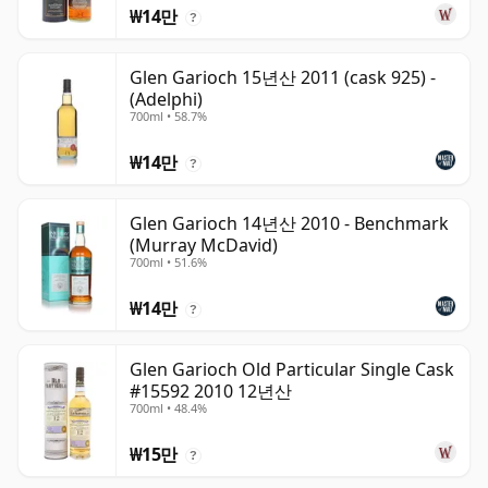
₩14만
?
Glen Garioch 15년산 2011 (cask 925) -
(Adelphi)
700ml • 58.7%
₩14만
?
Glen Garioch 14년산 2010 - Benchmark
(Murray McDavid)
700ml • 51.6%
₩14만
?
Glen Garioch Old Particular Single Cask
#15592 2010 12년산
700ml • 48.4%
₩15만
?