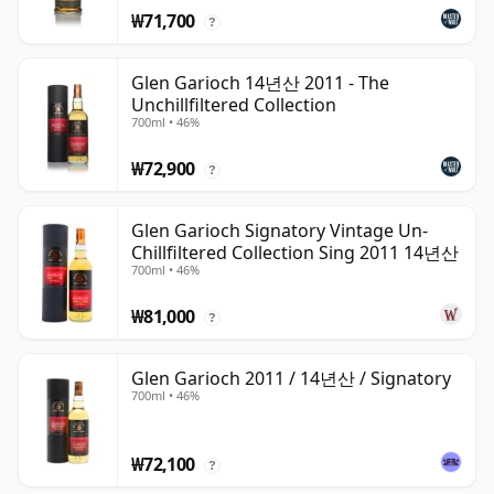
₩71,700
?
Glen Garioch 14년산 2011 - The
Unchillfiltered Collection
700ml • 46%
₩72,900
?
Glen Garioch Signatory Vintage Un-
Chillfiltered Collection Sing 2011 14년산
700ml • 46%
₩81,000
?
Glen Garioch 2011 / 14년산 / Signatory
700ml • 46%
₩72,100
?