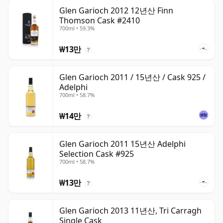
Glen Garioch 2012 12년산 Finn
Thomson Cask #2410
700ml • 59.3%
₩13만
?
Glen Garioch 2011 / 15년산 / Cask 925 /
Adelphi
700ml • 58.7%
₩14만
?
Glen Garioch 2011 15년산 Adelphi
Selection Cask #925
700ml • 58.7%
₩13만
?
Glen Garioch 2013 11년산, Tri Carragh
Single Cask