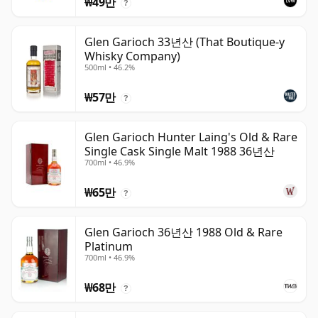
₩49만
?
Glen Garioch 33년산 (That Boutique-y
Whisky Company)
500ml • 46.2%
₩57만
?
Glen Garioch Hunter Laing's Old & Rare
Single Cask Single Malt 1988 36년산
700ml • 46.9%
₩65만
?
Glen Garioch 36년산 1988 Old & Rare
Platinum
700ml • 46.9%
₩68만
?