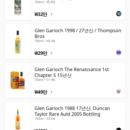
700ml • 45.8%
₩32만
?
Glen Garioch 1998 / 27년산 / Thompson
Bros
700ml • 49.3%
₩29만
?
Glen Garioch The Renaissance 1st
Chapter S 15년산
700ml • 51.9%
₩49만
?
Glen Garioch 1988 17년산, Duncan
Taylor Rare Auld 2005 Bottling
700ml • 54.6%