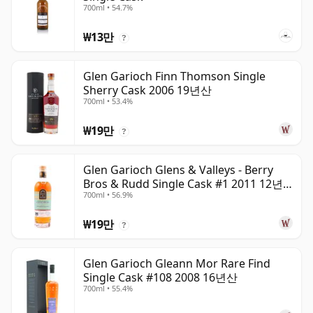
700ml • 54.7%
₩13만
?
Glen Garioch Finn Thomson Single
Sherry Cask 2006 19년산
700ml • 53.4%
₩19만
?
Glen Garioch Glens & Valleys - Berry
Bros & Rudd Single Cask #1 2011 12년
700ml • 56.9%
산
₩19만
?
Glen Garioch Gleann Mor Rare Find
Single Cask #108 2008 16년산
700ml • 55.4%