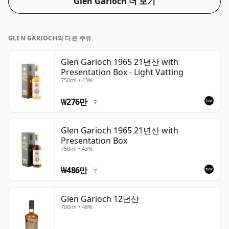
Glen Garioch 더 보기
GLEN GARIOCH의 다른 주류
Glen Garioch 1965 21년산 with
Presentation Box - Light Vatting
750ml • 43%
₩276만
?
Glen Garioch 1965 21년산 with
Presentation Box
750ml • 43%
₩486만
?
Glen Garioch 12년산
700ml • 48%