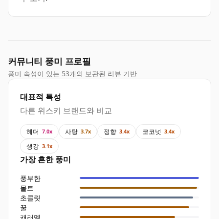
커뮤니티 풍미 프로필
풍미 속성이 있는 53개의 보관된 리뷰 기반
대표적 특성
다른 위스키 브랜드와 비교
헤더
사탕
정향
코코넛
7.0x
3.7x
3.4x
3.4x
생강
3.1x
가장 흔한 풍미
풍부한
몰트
초콜릿
꿀
캐러멜