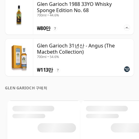
Glen Garioch 1988 33YO Whisky
Sponge Edition No. 68
700ml • 44.6%
₩80만
?
Glen Garioch 31년산 - Angus (The
Macbeth Collection)
700ml • 54.6%
₩113만
?
GLEN GARIOCH 구매처