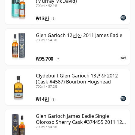
(Murray McDavid)
700ml • 52.1%
₩13만
?
Glen Garioch 12년산 2011 James Eadie
700ml • 54.5%
₩95,700
?
Clydebuilt Glen Garioch 13년산 2012
(Cask #4587) Bourbon Hogshead
700ml • 57.2%
₩14만
?
Glen Garioch James Eadie Single
Oloroso Sherry Cask #374455 2011 12
700ml • 54.5%
년산