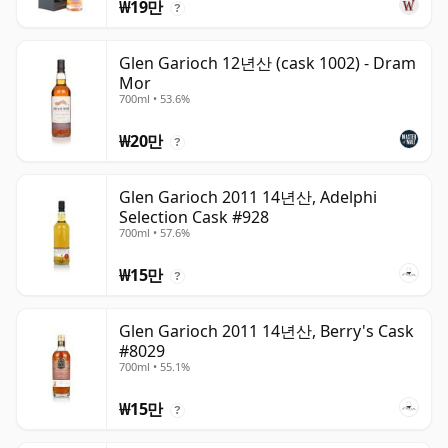
₩19만
?
Glen Garioch 12년산 (cask 1002) - Dram
Mor
700ml • 53.6%
₩20만
?
Glen Garioch 2011 14년산, Adelphi
Selection Cask #928
700ml • 57.6%
₩15만
?
Glen Garioch 2011 14년산, Berry's Cask
#8029
700ml • 55.1%
₩15만
?