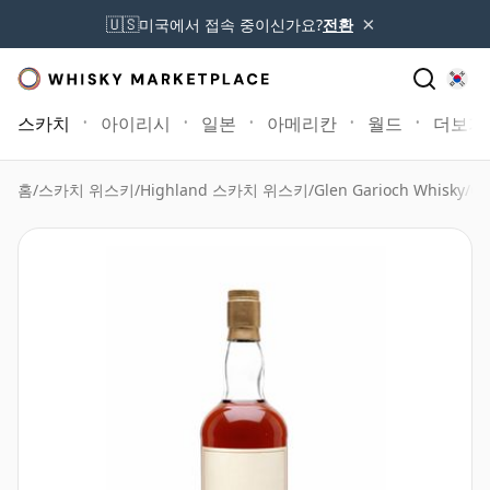
×
🇺🇸
미국에서 접속 중이신가요?
전환
스카치
아이리시
일본
아메리칸
월드
더보기
홈
/
스카치 위스키
/
Highland 스카치 위스키
/
Glen Garioch Whisky
/
Gl