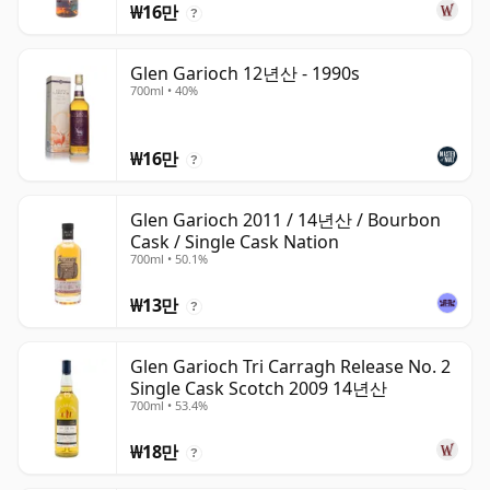
₩16만
?
Glen Garioch 12년산 - 1990s
700ml • 40%
₩16만
?
Glen Garioch 2011 / 14년산 / Bourbon
Cask / Single Cask Nation
700ml • 50.1%
₩13만
?
Glen Garioch Tri Carragh Release No. 2
Single Cask Scotch 2009 14년산
700ml • 53.4%
₩18만
?