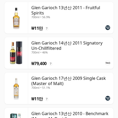
Glen Garioch 13년산 2011 - Fruitful
Spirits
700ml • 56.9%
₩11만
?
Glen Garioch 14년산 2011 Signatory
Un-Chillfiltered
700ml • 46%
₩79,400
?
Glen Garioch 17년산 2009 Single Cask
(Master of Malt)
700ml • 51.1%
₩11만
?
Glen Garioch 13년산 2010 - Benchmark