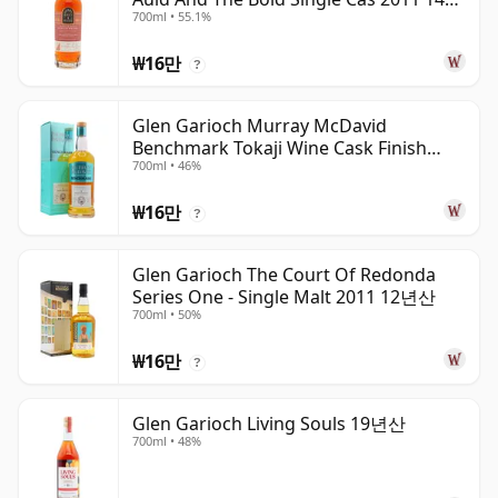
700ml • 55.1%
산
₩16만
?
Glen Garioch Murray McDavid
Benchmark Tokaji Wine Cask Finish
700ml • 46%
2010 11년산
₩16만
?
Glen Garioch The Court Of Redonda
Series One - Single Malt 2011 12년산
700ml • 50%
₩16만
?
Glen Garioch Living Souls 19년산
700ml • 48%