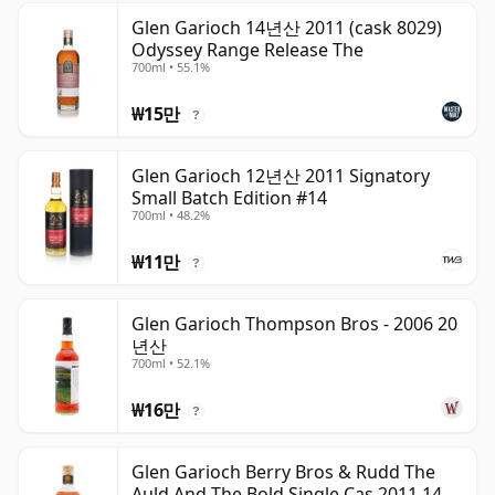
Glen Garioch 14년산 2011 (cask 8029)
Odyssey Range Release The
700ml • 55.1%
₩15만
?
Glen Garioch 12년산 2011 Signatory
Small Batch Edition #14
700ml • 48.2%
₩11만
?
Glen Garioch Thompson Bros - 2006 20
년산
700ml • 52.1%
₩16만
?
Glen Garioch Berry Bros & Rudd The
Auld And The Bold Single Cas 2011 14년