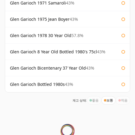
Glen Garioch 1971 Samaroli
43%
Glen Garioch 1975 Jean Boyer
43%
Glen Garioch 1978 30 Year Old
57.8%
Glen Garioch 8 Year Old Bottled 1980's 75cl
43%
Glen Garioch Bicentenary 37 Year Old
43%
Glen Garioch Bottled 1980s
43%
재고 상태:
좋음
보통
적음