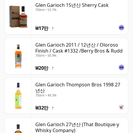
Glen Garioch 15년산 Sherry Cask
700ml • 53.7%
₩17만
?
Glen Garioch 2011 / 12년산 / Oloroso
Finish / Cask #1332 /Berry Bros & Rudd
700ml • 56.9%
₩20만
?
Glen Garioch Thompson Bros 1998 27
년산
700ml • 49.3%
₩32만
?
Glen Garioch 27년산 (That Boutique-y
Whisky Company)