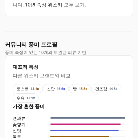
니다.
10년 숙성 위스키
모두 보기.
커뮤니티 풍미 프로필
풍미 속성이 있는 10개의 보관된 리뷰 기반
대표적 특성
다른 위스키 브랜드와 비교
토스트
신맛
빵
건조감
44.1x
16.6x
15.5x
14.5x
우유
13.1x
가장 흔한 풍미
견과류
꽃향기
신맛
몰트