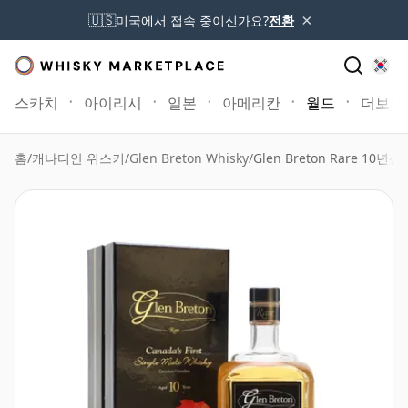
×
🇺🇸
미국에서 접속 중이신가요?
전환
스카치
아이리시
일본
아메리칸
월드
더보기
홈
/
캐나디안 위스키
/
Glen Breton Whisky
/
Glen Breton Rare 10년산