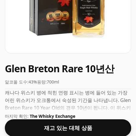
Glen Breton Rare 10년산
알코올 도수:
43%
용량:
700ml
캐나다 위스키 병에 적힌 연령 표시는 병에 들어 있는 가장
어린 위스키가 오크통에서 숙성된 기간을 나타냅니다. Glen
Breton Rare 10 Year Old의 경우 10년이 됩니다. 이 위스키
의 병 크기는 70cl이고 도수(AKA 볼륨 또는 'ABV')는 43%로
마지막 확인:
The Whisky Exchange
만족스럽습니다.
재고 있는 대체 상품