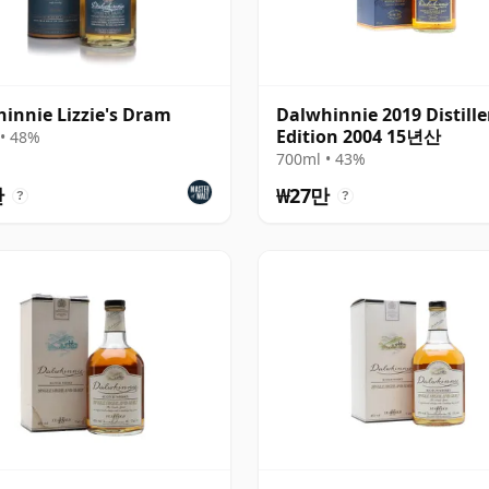
innie Lizzie's Dram
Dalwhinnie 2019 Distille
Edition 2004 15년산
• 48%
700ml • 43%
만
₩27만
?
?