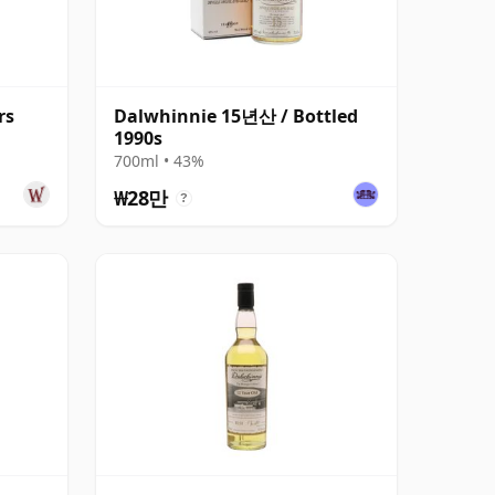
rs
Dalwhinnie 15년산 / Bottled
1990s
700ml • 43%
₩28만
?