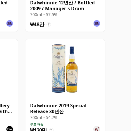
led
Dalwhinnie 12년산 / Bottled
2009 / Manager's Dram
700ml • 57.5%
₩48만
?
lery
Dalwhinnie 2019 Special
with
Release 30년산
700ml • 54.7%
무료 배송
₩120만
?