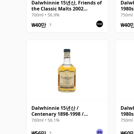
Dalwhinnie 15년산, Friends of
Dalwh
the Classic Malts 2002
1980s
Bottling
700ml • 56.9%
750ml 
₩40만
₩40
?
Dalwhinnie 15년산 /
Dalwh
Centenary 1898-1998 /
1980s
Natural Cask Strength
700ml • 56.1%
750ml 
₩56만
₩60
?