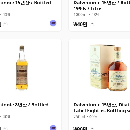
innie 15년산 / Bottled
Dalwhinnie 15년산 / Bott
1990s / Litre
• 43%
1000ml • 43%
만
₩40만
?
?
innie 8년산 / Bottled
Dalwhinnie 15년산, Distil
Label Eighties Bottling 
Box
• 40%
750ml • 40%
만
₩80만
?
?