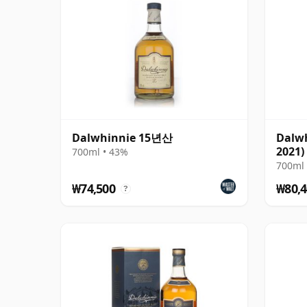
Dalwhinnie 15년산
Dalwh
2021)
700ml • 43%
Distil
700ml 
₩74,500
₩80,4
?