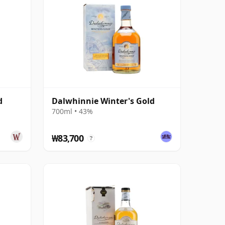
d
Dalwhinnie Winter's Gold
700ml • 43%
₩83,700
?