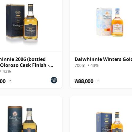
innie 2006 (bottled
Dalwhinnie Winters Gol
 Oloroso Cask Finish -
700ml • 43%
lers Editio
• 43%
00
₩88,000
?
?