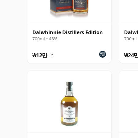
Dalwhinnie Distillers Edition
Dalwh
700ml • 43%
700ml 
₩12만
₩24
?