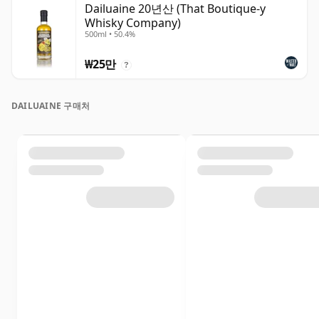
Dailuaine 20년산 (That Boutique-y
Whisky Company)
500ml • 50.4%
₩25만
?
DAILUAINE 구매처