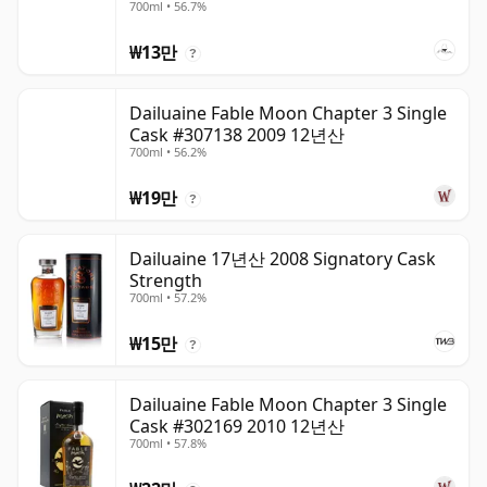
700ml • 56.7%
₩13만
?
Dailuaine Fable Moon Chapter 3 Single
Cask #307138 2009 12년산
700ml • 56.2%
₩19만
?
Dailuaine 17년산 2008 Signatory Cask
Strength
700ml • 57.2%
₩15만
?
Dailuaine Fable Moon Chapter 3 Single
Cask #302169 2010 12년산
700ml • 57.8%