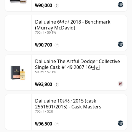
₩90,000
?
Dailuaine 6년산 2018 - Benchmark
(Murray McDavid)
700ml • 50.1%
₩90,700
?
Dailuaine The Artful Dodger Collective
Single Cask #149 2007 16년산
500ml • 57.1%
₩93,900
?
Dailuaine 10년산 2015 (cask
2561601/2015) - Cask Masters
700ml • 52%
₩96,500
?