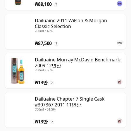
₩89,100
?
Dailuaine 2011 Wilson & Morgan
Classic Selection
700ml • 46%
₩87,500
?
Dailuaine Murray McDavid Benchmark
2009 12년산
700ml • 50%
₩13만
?
Dailuaine Chapter 7 Single Cask
#307367 2011 11년산
700ml • 51.5%
₩13만
?