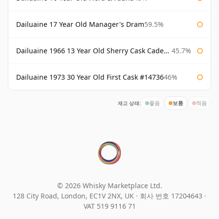
Dailuaine 17 Year Old Manager's Dram
59.5%
Dailuaine 1966 13 Year Old Sherry Cask Cadenhead's
45.7%
Dailuaine 1973 30 Year Old First Cask #14736
46%
재고 상태:
좋음
보통
적음
© 2026 Whisky Marketplace Ltd.
128 City Road, London, EC1V 2NX, UK ·
회사 번호 17204643
·
VAT 519 9116 71