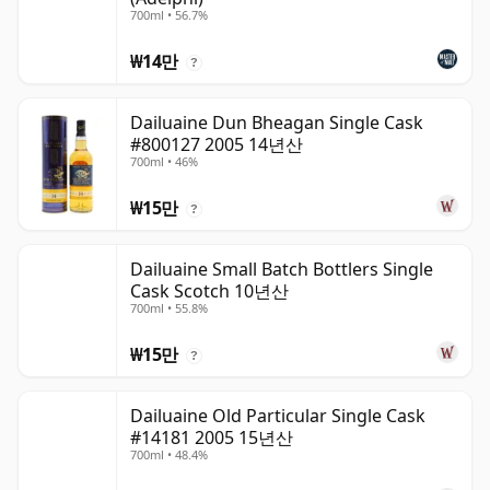
700ml • 56.7%
₩14만
?
Dailuaine Dun Bheagan Single Cask
#800127 2005 14년산
700ml • 46%
₩15만
?
Dailuaine Small Batch Bottlers Single
Cask Scotch 10년산
700ml • 55.8%
₩15만
?
Dailuaine Old Particular Single Cask
#14181 2005 15년산
700ml • 48.4%