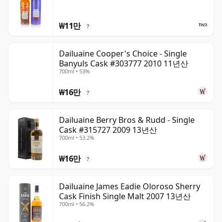
₩11만
?
Dailuaine Cooper's Choice - Single
Banyuls Cask #303777 2010 11년산
700ml • 53%
₩16만
?
Dailuaine Berry Bros & Rudd - Single
Cask #315727 2009 13년산
700ml • 53.2%
₩16만
?
Dailuaine James Eadie Oloroso Sherry
Cask Finish Single Malt 2007 13년산
700ml • 56.2%