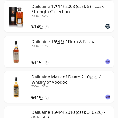
Dailuaine 17년산 2008 (cask 5) - Cask
Strength Collection
700ml • 57%
₩14만
?
Dailuaine 16년산 / Flora & Fauna
700ml • 43%
₩11만
?
Dailuaine Mask of Death 2 10년산 /
Whisky of Voodoo
700ml • 55%
₩11만
?
Dailuaine 15년산 2010 (cask 310226) -
(Adelphi)