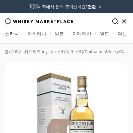
×
🇺🇸
미국에서 접속 중이신가요?
전환
스카치
아이리시
일본
아메리칸
월드
더보기
홈
/
스카치 위스키
/
Speyside 스카치 위스키
/
Dailuaine Whisky
/
Dailu