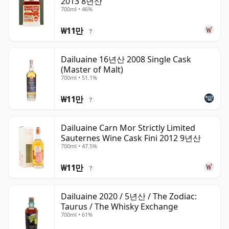
2013 8년산
700ml • 46%
₩11만
?
Dailuaine 16년산 2008 Single Cask
(Master of Malt)
700ml • 51.1%
₩11만
?
Dailuaine Carn Mor Strictly Limited
Sauternes Wine Cask Fini 2012 9년산
700ml • 47.5%
₩11만
?
Dailuaine 2020 / 5년산 / The Zodiac:
Taurus / The Whisky Exchange
700ml • 61%