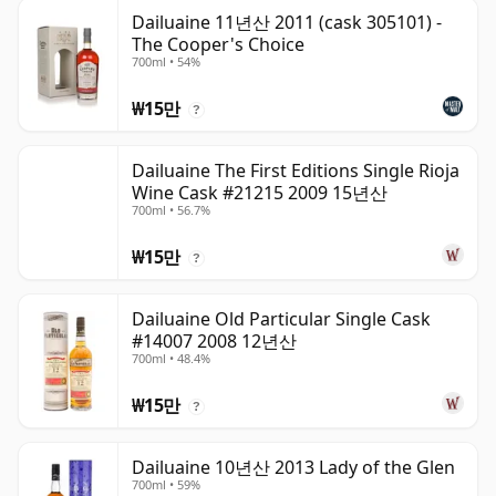
Dailuaine 11년산 2011 (cask 305101) -
The Cooper's Choice
700ml • 54%
₩15만
?
Dailuaine The First Editions Single Rioja
Wine Cask #21215 2009 15년산
700ml • 56.7%
₩15만
?
Dailuaine Old Particular Single Cask
#14007 2008 12년산
700ml • 48.4%
₩15만
?
Dailuaine 10년산 2013 Lady of the Glen
700ml • 59%