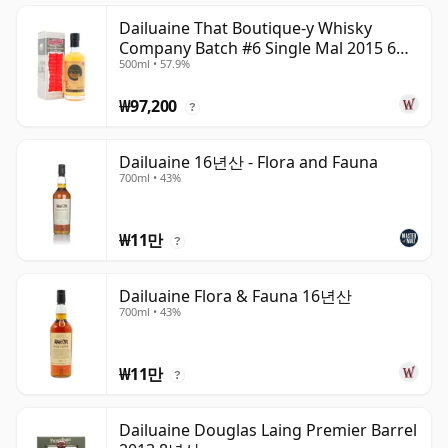
Dailuaine That Boutique-y Whisky
Company Batch #6 Single Mal 2015 6년
500ml • 57.9%
산
₩97,200
?
Dailuaine 16년산 - Flora and Fauna
700ml • 43%
₩11만
?
Dailuaine Flora & Fauna 16년산
700ml • 43%
₩11만
?
Dailuaine Douglas Laing Premier Barrel