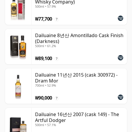
Whisky Company)
500ml • 57.9%
₩77,700
?
Dailuaine 8년산 Amontillado Cask Finish
(Darkness)
500ml • 61.2%
₩89,100
?
Dailuaine 11년산 2015 (cask 300972) -
Dram Mor
700ml • 52.9%
₩90,000
?
Dailuaine 16년산 2007 (cask 149) - The
Artful Dodger
500ml • 57.1%