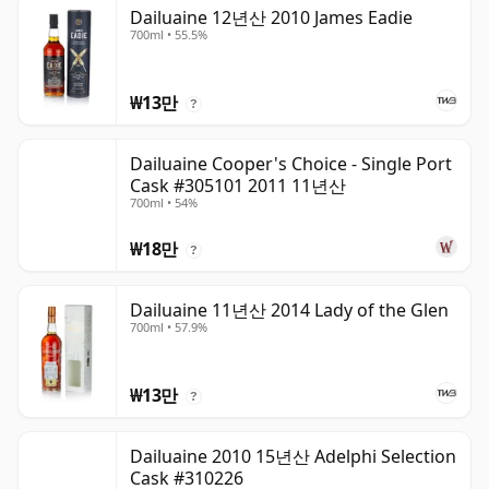
Dailuaine 12년산 2010 James Eadie
700ml • 55.5%
₩13만
?
Dailuaine Cooper's Choice - Single Port
Cask #305101 2011 11년산
700ml • 54%
₩18만
?
Dailuaine 11년산 2014 Lady of the Glen
700ml • 57.9%
₩13만
?
Dailuaine 2010 15년산 Adelphi Selection
Cask #310226