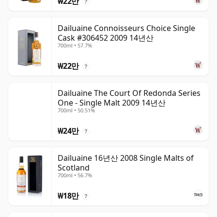
₩22만
?
Dailuaine Connoisseurs Choice Single
Cask #306452 2009 14년산
700ml • 57.7%
₩22만
?
Dailuaine The Court Of Redonda Series
One - Single Malt 2009 14년산
700ml • 50.51%
₩24만
?
Dailuaine 16년산 2008 Single Malts of
Scotland
700ml • 56.7%
₩18만
?