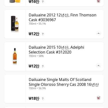
₩16만
?
Dailuaine 2012 12년산, Finn Thomson
Cask #3036967
700ml • 55.1%
₩12만
?
Dailuaine 2015 10년산, Adelphi
Selection Cask #312020
700ml • 58%
₩12만
?
Dailuaine Single Malts Of Scotland
Single Oloroso Sherry Cas 2008 16년산
700ml • 56.9%
₩18만
?