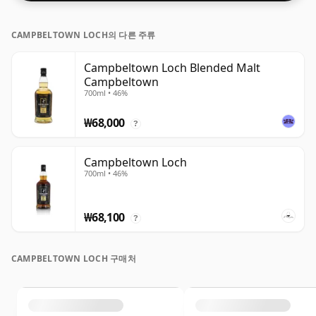
CAMPBELTOWN LOCH의 다른 주류
Campbeltown Loch Blended Malt
Campbeltown
700ml • 46%
₩68,000
?
Campbeltown Loch
700ml • 46%
₩68,100
?
CAMPBELTOWN LOCH 구매처