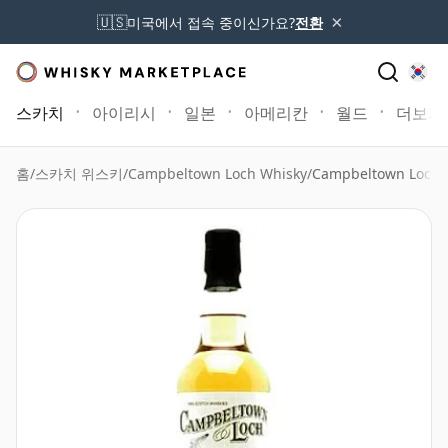
×
🇺🇸
미국에서 접속 중이신가요?
전환
스카치
아이리시
일본
아메리칸
월드
더보기
홈
/
스카치 위스키
/
Campbeltown Loch Whisky
/
Campbeltown Loch