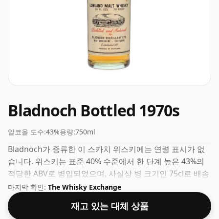
Bladnoch Bottled 1970s
알코올 도수:
43%
용량:
750ml
Bladnoch가 증류한 이 스카치 위스키에는 연령 표시가 없
습니다. 위스키는 표준 40% 수준에서 한 단계 높은 43%의
적당한 ABV로 병입되었으며, 사실상 병 크기인 75cl로 배송
됩니다.
마지막 확인:
The Whisky Exchange
재고 있는 대체 상품