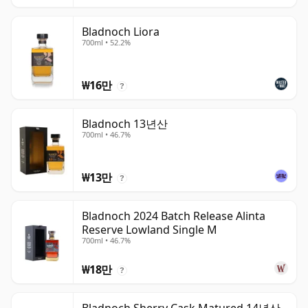
Bladnoch Liora
700ml • 52.2%
₩16만
?
Bladnoch 13년산
700ml • 46.7%
₩13만
?
Bladnoch 2024 Batch Release Alinta
Reserve Lowland Single M
700ml • 46.7%
₩18만
?