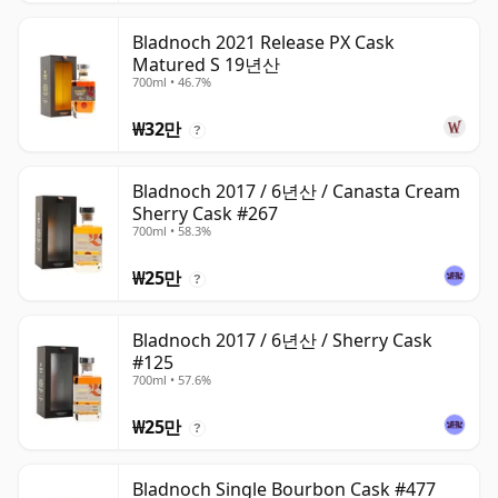
Bladnoch 2021 Release PX Cask
Matured S 19년산
700ml • 46.7%
₩32만
?
Bladnoch 2017 / 6년산 / Canasta Cream
Sherry Cask #267
700ml • 58.3%
₩25만
?
Bladnoch 2017 / 6년산 / Sherry Cask
#125
700ml • 57.6%
₩25만
?
Bladnoch Single Bourbon Cask #477