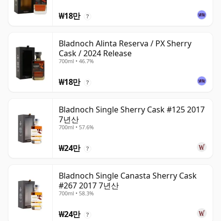
₩18만
?
Bladnoch Alinta Reserva / PX Sherry
Cask / 2024 Release
700ml • 46.7%
₩18만
?
Bladnoch Single Sherry Cask #125 2017
7년산
700ml • 57.6%
₩24만
?
Bladnoch Single Canasta Sherry Cask
#267 2017 7년산
700ml • 58.3%
₩24만
?