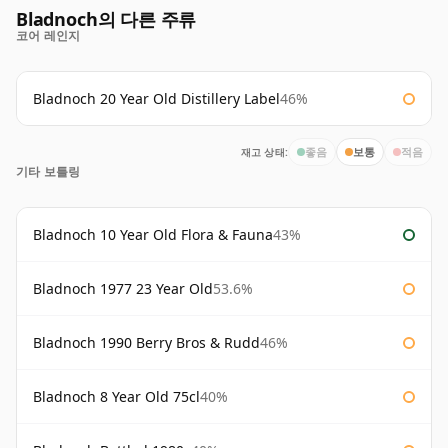
Bladnoch의 다른 주류
코어 레인지
Bladnoch 20 Year Old Distillery Label
46%
재고 상태:
좋음
보통
적음
기타 보틀링
Bladnoch 10 Year Old Flora & Fauna
43%
Bladnoch 1977 23 Year Old
53.6%
Bladnoch 1990 Berry Bros & Rudd
46%
Bladnoch 8 Year Old 75cl
40%