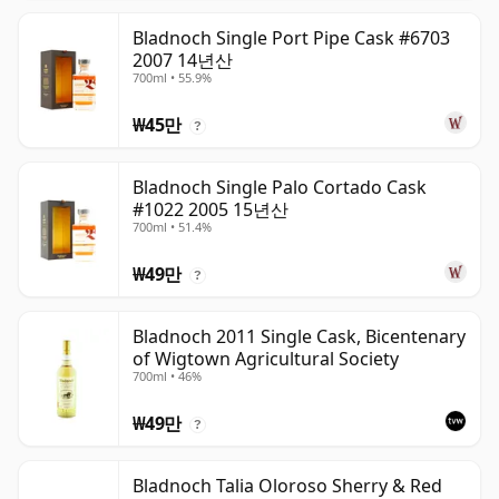
Bladnoch Single Port Pipe Cask #6703
2007 14년산
700ml • 55.9%
₩45만
?
Bladnoch Single Palo Cortado Cask
#1022 2005 15년산
700ml • 51.4%
₩49만
?
Bladnoch 2011 Single Cask, Bicentenary
of Wigtown Agricultural Society
700ml • 46%
₩49만
?
Bladnoch Talia Oloroso Sherry & Red