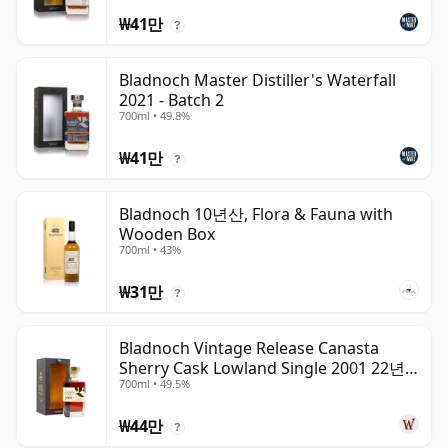
₩41만
?
Bladnoch Master Distiller's Waterfall
2021 - Batch 2
700ml • 49.8%
₩41만
?
Bladnoch 10년산, Flora & Fauna with
Wooden Box
700ml • 43%
₩31만
?
Bladnoch Vintage Release Canasta
Sherry Cask Lowland Single 2001 22년
700ml • 49.5%
산
₩44만
?