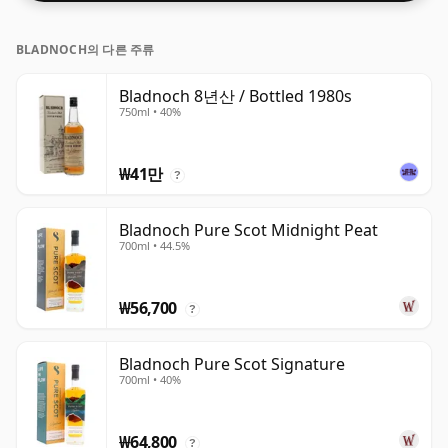
BLADNOCH의 다른 주류
Bladnoch 8년산 / Bottled 1980s
750ml • 40%
₩41만
?
Bladnoch Pure Scot Midnight Peat
700ml • 44.5%
₩56,700
?
Bladnoch Pure Scot Signature
700ml • 40%
₩64,800
?