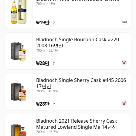
700ml • 46%
₩19만
?
Bladnoch Single Bourbon Cask #220
2008 16년산
700ml • 53.1%
₩28만
?
Bladnoch Single Sherry Cask #445 2006
17년산
700ml • 49.9%
₩28만
?
Bladnoch 2021 Release Sherry Cask
Matured Lowland Single Ma 14년산
700ml • 46.7%