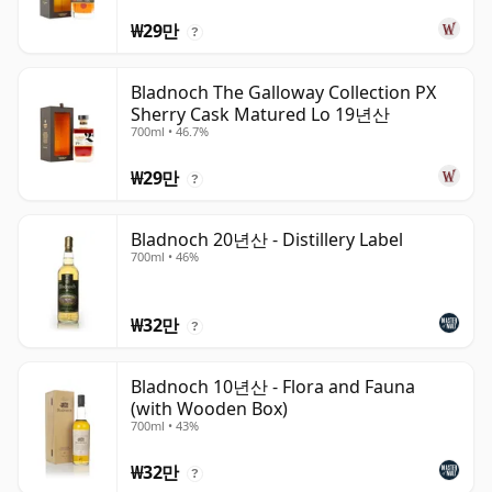
₩29만
?
Bladnoch The Galloway Collection PX
Sherry Cask Matured Lo 19년산
700ml • 46.7%
₩29만
?
Bladnoch 20년산 - Distillery Label
700ml • 46%
₩32만
?
Bladnoch 10년산 - Flora and Fauna
(with Wooden Box)
700ml • 43%
₩32만
?