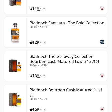
₩11만
?
Bladnoch Samsara - The Bold Collection
700ml • 43.4%
₩12만
?
Bladnoch The Galloway Collection
Bourbon Cask Matured Lowla 13년산
700ml • 46.7%
₩13만
?
Bladnoch Bourbon Cask Matured 11년
산
700ml • 46.7%
₩15만
?