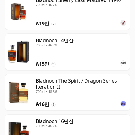
Bladnoch Sherry Cask Matured 14년산
700ml • 46.7%
₩19만
?
Bladnoch 14년산
700ml • 46.7%
₩15만
?
Bladnoch The Spirit / Dragon Series
Iteration II
700ml • 48.3%
₩16만
?
Bladnoch 16년산
700ml • 46.7%