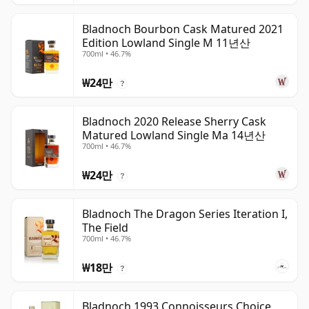
Bladnoch Bourbon Cask Matured 2021
Edition Lowland Single M 11년산
700ml • 46.7%
₩24만
?
Bladnoch 2020 Release Sherry Cask
Matured Lowland Single Ma 14년산
700ml • 46.7%
₩24만
?
Bladnoch The Dragon Series Iteration I,
The Field
700ml • 46.7%
₩18만
?
Bladnoch 1993 Connoisseurs Choice