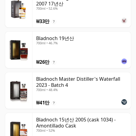
2007 17년산
700ml • 52.6%
₩33만
?
Bladnoch 19년산
700ml • 46.7%
₩26만
?
Bladnoch Master Distiller's Waterfall
2023 - Batch 4
700ml • 48.4%
₩41만
?
Bladnoch 15년산 2005 (cask 1034) -
Amontillado Cask
700ml • 52%