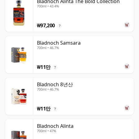
Bladnoch Alinta The Bold Collection
700ml • 43.4%
₩97,200
?
Bladnoch Samsara
700ml • 46.7%
₩11만
?
Bladnoch 8년산
700ml • 46.7%
₩11만
?
Bladnoch Alinta
700ml • 47%