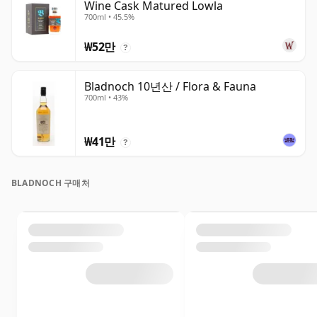
Wine Cask Matured Lowla
700ml • 45.5%
₩52만
?
Bladnoch 10년산 / Flora & Fauna
700ml • 43%
₩41만
?
BLADNOCH 구매처