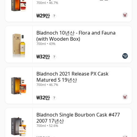
700ml • 46.7%
₩29만
?
Bladnoch 10년산 - Flora and Fauna
(with Wooden Box)
700ml • 43%
₩32만
?
Bladnoch 2021 Release PX Cask
Matured S 19년산
700ml • 46.7%
₩32만
?
Bladnoch Single Bourbon Cask #477
2007 17년산
700ml • 52.6%