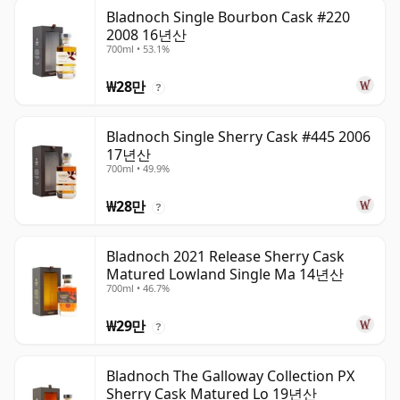
Bladnoch Single Bourbon Cask #220
2008 16년산
700ml • 53.1%
₩28만
?
Bladnoch Single Sherry Cask #445 2006
17년산
700ml • 49.9%
₩28만
?
Bladnoch 2021 Release Sherry Cask
Matured Lowland Single Ma 14년산
700ml • 46.7%
₩29만
?
Bladnoch The Galloway Collection PX
Sherry Cask Matured Lo 19년산