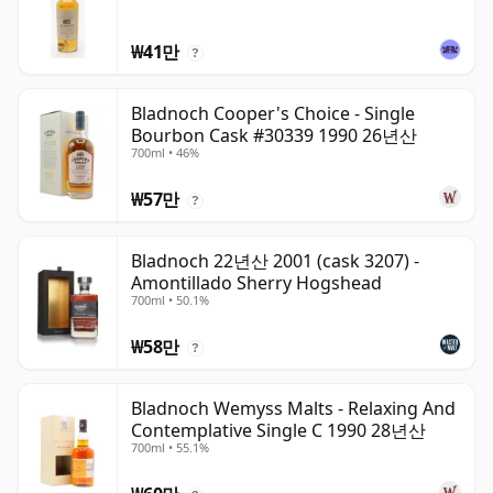
₩41만
?
Bladnoch Cooper's Choice - Single
Bourbon Cask #30339 1990 26년산
700ml • 46%
₩57만
?
Bladnoch 22년산 2001 (cask 3207) -
Amontillado Sherry Hogshead
700ml • 50.1%
₩58만
?
Bladnoch Wemyss Malts - Relaxing And
Contemplative Single C 1990 28년산
700ml • 55.1%