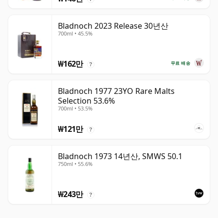
Bladnoch 2023 Release 30년산
700ml • 45.5%
₩162만
무료 배송
?
Bladnoch 1977 23YO Rare Malts
Selection 53.6%
700ml • 53.5%
₩121만
?
Bladnoch 1973 14년산, SMWS 50.1
750ml • 55.6%
₩243만
?