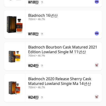
₩18만
?
Bladnoch 16년산
700ml • 46.7%
₩18만
?
Bladnoch Bourbon Cask Matured 2021
Edition Lowland Single M 11년산
700ml • 46.7%
₩24만
?
Bladnoch 2020 Release Sherry Cask
Matured Lowland Single Ma 14년산
700ml • 46.7%
₩24만
?