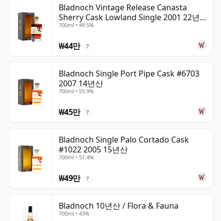
Bladnoch Vintage Release Canasta
Sherry Cask Lowland Single 2001 22년
700ml • 49.5%
산
₩44만
?
Bladnoch Single Port Pipe Cask #6703
2007 14년산
700ml • 55.9%
₩45만
?
Bladnoch Single Palo Cortado Cask
#1022 2005 15년산
700ml • 51.4%
₩49만
?
Bladnoch 10년산 / Flora & Fauna
700ml • 43%