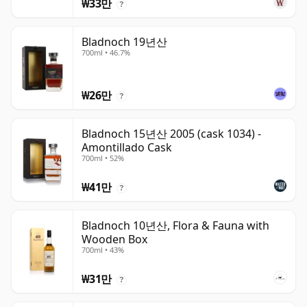
₩33만
?
Bladnoch 19년산
700ml • 46.7%
₩26만
?
Bladnoch 15년산 2005 (cask 1034) -
Amontillado Cask
700ml • 52%
₩41만
?
Bladnoch 10년산, Flora & Fauna with
Wooden Box
700ml • 43%
₩31만
?