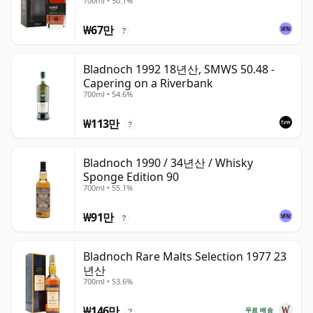
700ml • 50.1%
₩67만
?
Bladnoch 1992 18년산, SMWS 50.48 -
Capering on a Riverbank
700ml • 54.6%
₩113만
?
Bladnoch 1990 / 34년산 / Whisky
Sponge Edition 90
700ml • 55.1%
₩91만
?
Bladnoch Rare Malts Selection 1977 23
년산
700ml • 53.6%
₩146만
무료 배송
?