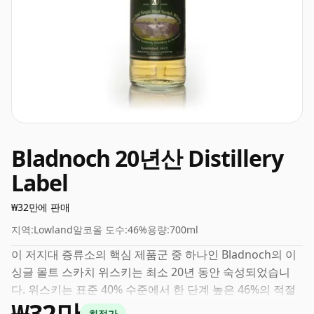
Bladnoch 20년산 Distillery
Label
₩32만에 판매
지역:
Lowland
알코올 도수:
46%
용량:
700ml
이 저지대 증류소의 핵심 제품군 중 하나인 Bladnoch의 이
싱글 몰트 스카치 위스키는 최소 20년 동안 숙성되었습니
다. 위스키는 표준 40% 수준에서 한 단계 높은 46%의 적절
₩32만
한 ABV로 병입되며 사실상 70cl의 병 크기로 배송됩니다.
최적가