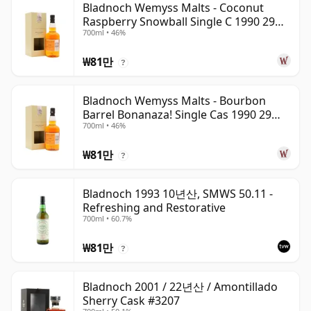
Bladnoch Wemyss Malts - Coconut
Raspberry Snowball Single C 1990 29년
700ml • 46%
산
₩81만
?
Bladnoch Wemyss Malts - Bourbon
Barrel Bonanaza! Single Cas 1990 29년
700ml • 46%
산
₩81만
?
Bladnoch 1993 10년산, SMWS 50.11 -
Refreshing and Restorative
700ml • 60.7%
₩81만
?
Bladnoch 2001 / 22년산 / Amontillado
Sherry Cask #3207