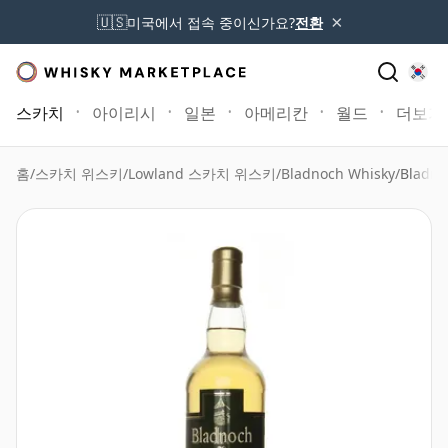
×
🇺🇸
미국에서 접속 중이신가요?
전환
스카치
아이리시
일본
아메리칸
월드
더보기
홈
/
스카치 위스키
/
Lowland 스카치 위스키
/
Bladnoch Whisky
/
Bladno