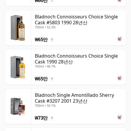
₩60만
?
Bladnoch Connoisseurs Choice Single
Cask #5803 1990 28년산
700ml • 52.3%
₩65만
?
Bladnoch Connoisseurs Choice Single
Cask 1990 28년산
700ml • 48.7%
₩65만
?
Bladnoch Single Amontillado Sherry
Cask #3207 2001 23년산
700ml • 50.1%
₩73만
?