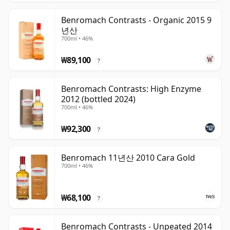
Benromach Contrasts - Organic 2015 9
년산
700ml • 46%
₩89,100
?
Benromach Contrasts: High Enzyme
2012 (bottled 2024)
700ml • 46%
₩92,300
?
Benromach 11년산 2010 Cara Gold
700ml • 46%
₩68,100
?
Benromach Contrasts - Unpeated 2014