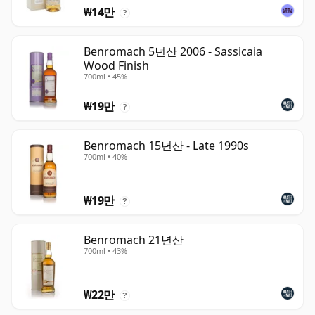
₩14만
?
Benromach 5년산 2006 - Sassicaia
Wood Finish
700ml • 45%
₩19만
?
Benromach 15년산 - Late 1990s
700ml • 40%
₩19만
?
Benromach 21년산
700ml • 43%
₩22만
?