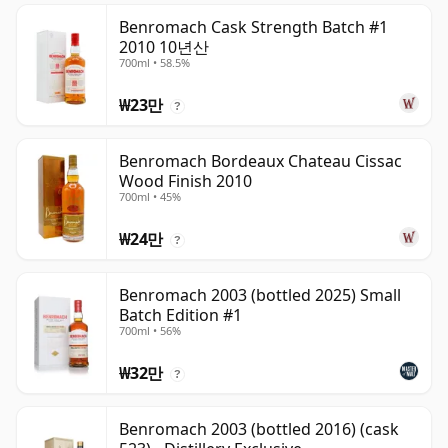
Benromach Cask Strength Batch #1
2010 10년산
700ml • 58.5%
₩23만
?
Benromach Bordeaux Chateau Cissac
Wood Finish 2010
700ml • 45%
₩24만
?
Benromach 2003 (bottled 2025) Small
Batch Edition #1
700ml • 56%
₩32만
?
Benromach 2003 (bottled 2016) (cask