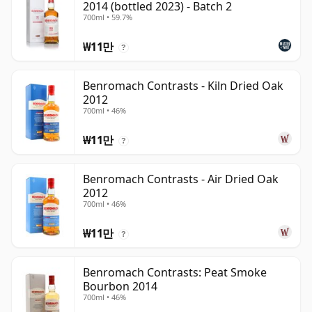
2014 (bottled 2023) - Batch 2
700ml • 59.7%
₩11만
?
Benromach Contrasts - Kiln Dried Oak
2012
700ml • 46%
₩11만
?
Benromach Contrasts - Air Dried Oak
2012
700ml • 46%
₩11만
?
Benromach Contrasts: Peat Smoke
Bourbon 2014
700ml • 46%