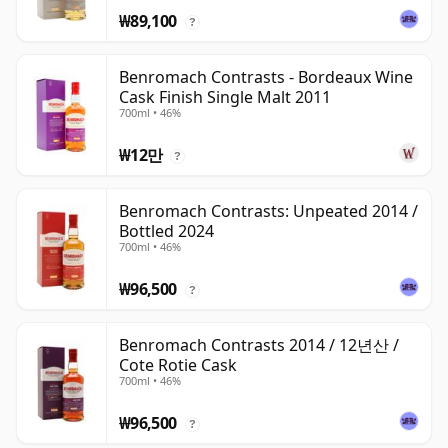
₩89,100
?
Benromach Contrasts - Bordeaux Wine
Cask Finish Single Malt 2011
700ml • 46%
₩12만
?
Benromach Contrasts: Unpeated 2014 /
Bottled 2024
700ml • 46%
₩96,500
?
Benromach Contrasts 2014 / 12년산 /
Cote Rotie Cask
700ml • 46%
₩96,500
?