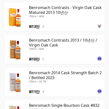
Benromach Contrasts - Virgin Oak Cask
Matured 2013 10년산
700ml • 46%
₩13만
?
Benromach Contrasts 2013 / 10년산 /
Virgin Oak Cask
700ml • 46%
₩10만
?
Benromach 2014 Cask Strength Batch 2
/ Bottled 2023
700ml • 59.7%
₩11만
?
Benromach Single Bourbon Cask #832