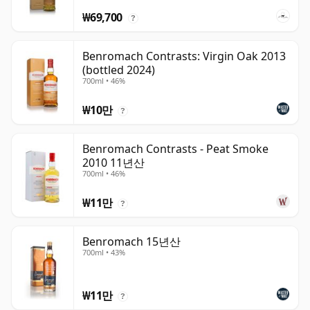
₩69,700
?
Benromach Contrasts: Virgin Oak 2013
(bottled 2024)
700ml • 46%
₩10만
?
Benromach Contrasts - Peat Smoke
2010 11년산
700ml • 46%
₩11만
?
Benromach 15년산
700ml • 43%
₩11만
?