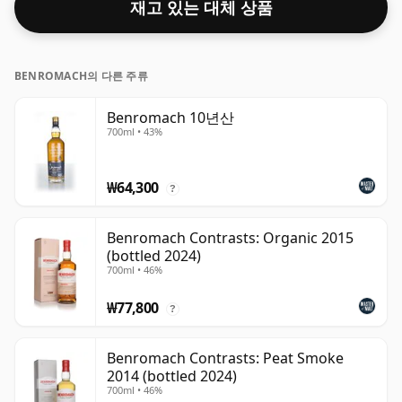
재고 있는 대체 상품
BENROMACH의 다른 주류
Benromach 10년산
700ml • 43%
₩64,300
?
Benromach Contrasts: Organic 2015
(bottled 2024)
700ml • 46%
₩77,800
?
Benromach Contrasts: Peat Smoke
2014 (bottled 2024)
700ml • 46%