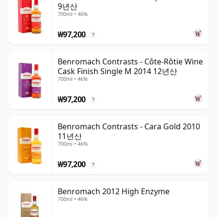
9년산
700ml • 46%
₩97,200
?
Benromach Contrasts - Côte-Rôtie Wine
Cask Finish Single M 2014 12년산
700ml • 46%
₩97,200
?
Benromach Contrasts - Cara Gold 2010
11년산
700ml • 46%
₩97,200
?
Benromach 2012 High Enzyme
700ml • 46%