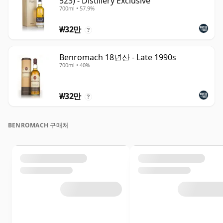
523) - Distillery Exclusive
700ml • 57.9%
₩32만
?
Benromach 18년산 - Late 1990s
700ml • 40%
₩32만
?
BENROMACH 구매처