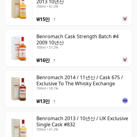
2013 10년산
700ml • 61.2%
₩15만
?
Benromach Cask Strength Batch #4
2009 10년산
700ml • 57.2%
₩16만
?
Benromach 2014 / 11년산 / Cask 675 /
Exclusive To The Whisky Exchange
700ml • 59.1%
₩13만
?
Benromach 2013 / 10년산 / UK Exclusive
Single Cask #832
700ml • 61.2%