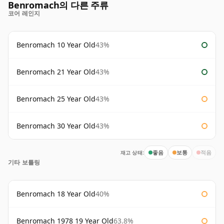
Benromach의 다른 주류
코어 레인지
Benromach 10 Year Old
43%
Benromach 21 Year Old
43%
Benromach 25 Year Old
43%
Benromach 30 Year Old
43%
재고 상태:
좋음
보통
적음
기타 보틀링
Benromach 18 Year Old
40%
Benromach 1978 19 Year Old
63.8%