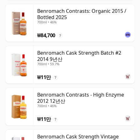
Benromach Contrasts: Organic 2015 /
Bottled 2025
700ml • 46%
₩84,700
?
Benromach Cask Strength Batch #2
2014 9년산
700ml • 59.7%
₩11만
?
Benromach Contrasts - High Enzyme
2012 12년산
700ml • 46%
₩11만
?
Benromach Cask Strength Vintage