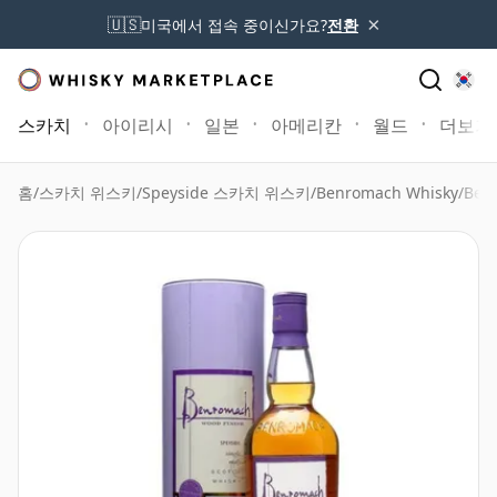
×
🇺🇸
미국에서 접속 중이신가요?
전환
스카치
아이리시
일본
아메리칸
월드
더보기
홈
/
스카치 위스키
/
Speyside 스카치 위스키
/
Benromach Whisky
/
Benr