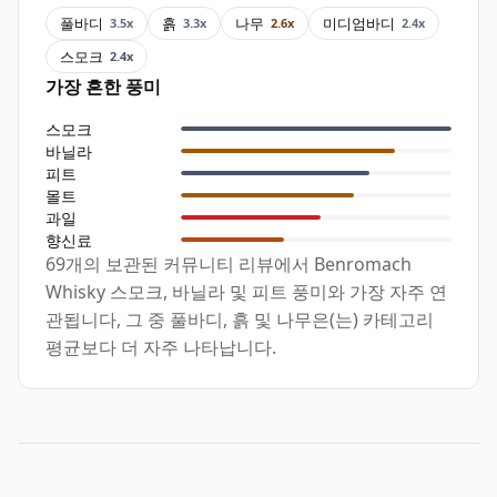
풀바디
흙
나무
미디엄바디
3.5x
3.3x
2.6x
2.4x
스모크
2.4x
가장 흔한 풍미
스모크
바닐라
피트
몰트
과일
향신료
69개의 보관된 커뮤니티 리뷰에서 Benromach
Whisky 스모크, 바닐라 및 피트 풍미와 가장 자주 연
관됩니다, 그 중 풀바디, 흙 및 나무은(는) 카테고리
평균보다 더 자주 나타납니다.