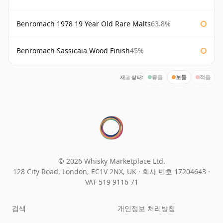
Benromach 1978 19 Year Old Rare Malts
63.8%
Benromach Sassicaia Wood Finish
45%
재고 상태:
좋음
보통
적음
© 2026 Whisky Marketplace Ltd.
128 City Road, London, EC1V 2NX, UK ·
회사 번호 17204643
·
VAT 519 9116 71
검색
개인정보 처리방침