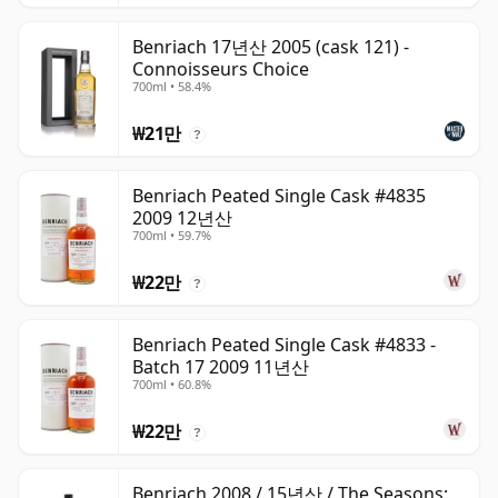
Benriach 17년산 2005 (cask 121) -
Connoisseurs Choice
700ml • 58.4%
₩21만
?
Benriach Peated Single Cask #4835
2009 12년산
700ml • 59.7%
₩22만
?
Benriach Peated Single Cask #4833 -
Batch 17 2009 11년산
700ml • 60.8%
₩22만
?
Benriach 2008 / 15년산 / The Seasons: