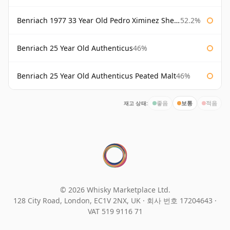
Benriach 1977 33 Year Old Pedro Ximinez Sherry Finish
52.2%
Benriach 25 Year Old Authenticus
46%
Benriach 25 Year Old Authenticus Peated Malt
46%
재고 상태:
좋음
보통
적음
© 2026 Whisky Marketplace Ltd.
128 City Road, London, EC1V 2NX, UK ·
회사 번호 17204643
·
VAT 519 9116 71