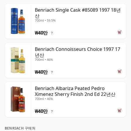
Benriach Single Cask #85089 1997 18년
산
700ml • 59.5%
₩40만
?
Benriach Connoisseurs Choice 1997 17
년산
700ml • 46%
₩40만
?
Benriach Albariza Peated Pedro
Ximenez Sherry Finish 2nd Ed 22년산
700ml • 46%
₩40만
?
BENRIACH 구매처