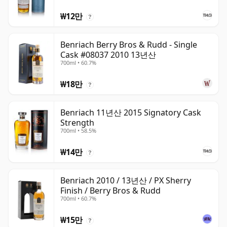
₩12만
?
Benriach Berry Bros & Rudd - Single
Cask #08037 2010 13년산
700ml • 60.7%
₩18만
?
Benriach 11년산 2015 Signatory Cask
Strength
700ml • 58.5%
₩14만
?
Benriach 2010 / 13년산 / PX Sherry
Finish / Berry Bros & Rudd
700ml • 60.7%
₩15만
?