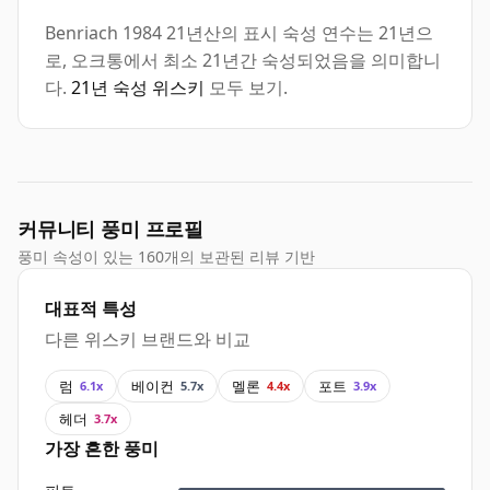
Benriach 1984 21년산의 표시 숙성 연수는 21년으
로, 오크통에서 최소 21년간 숙성되었음을 의미합니
다.
21년 숙성 위스키
모두 보기.
커뮤니티 풍미 프로필
풍미 속성이 있는 160개의 보관된 리뷰 기반
대표적 특성
다른 위스키 브랜드와 비교
럼
베이컨
멜론
포트
6.1x
5.7x
4.4x
3.9x
헤더
3.7x
가장 흔한 풍미