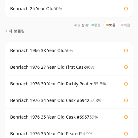
Benriach 25 Year Old
50%
재고 상태:
좋음
보통
적음
기타 보틀링
Benriach 1966 38 Year Old
50%
Benriach 1976 27 Year Old First Cask
46%
Benriach 1976 30 Year Old Richly Peated
55.5%
Benriach 1976 34 Year Old Cask #6942
57.8%
Benriach 1976 35 Year Old Cask #6967
59%
Benriach 1976 35 Year Old Peated
54.9%