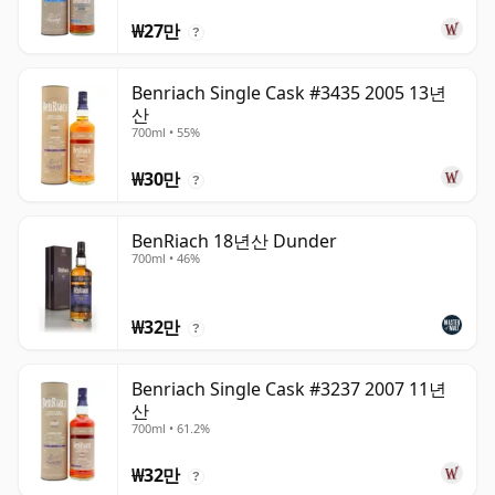
₩27만
?
Benriach Single Cask #3435 2005 13년
산
700ml • 55%
₩30만
?
BenRiach 18년산 Dunder
700ml • 46%
₩32만
?
Benriach Single Cask #3237 2007 11년
산
700ml • 61.2%
₩32만
?