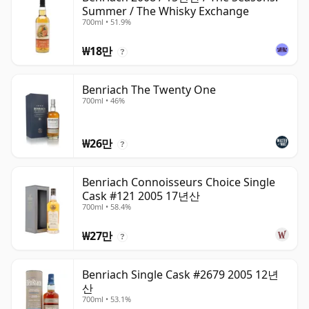
Summer / The Whisky Exchange
700ml • 51.9%
₩18만
?
Benriach The Twenty One
700ml • 46%
₩26만
?
Benriach Connoisseurs Choice Single
Cask #121 2005 17년산
700ml • 58.4%
₩27만
?
Benriach Single Cask #2679 2005 12년
산
700ml • 53.1%