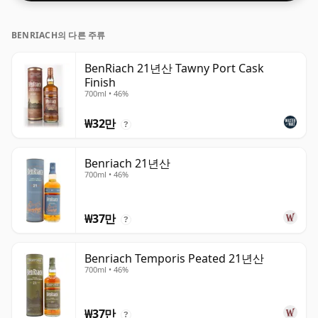
BENRIACH의 다른 주류
BenRiach 21년산 Tawny Port Cask
Finish
700ml • 46%
₩32만
?
Benriach 21년산
700ml • 46%
₩37만
?
Benriach Temporis Peated 21년산
700ml • 46%
₩37만
?