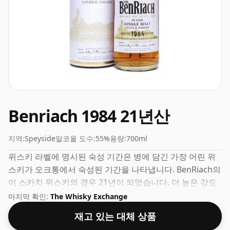
Benriach 1984 21년산
지역:
Speyside
알코올 도수:
55%
용량:
700ml
위스키 라벨에 명시된 숙성 기간은 병에 담긴 가장 어린 위
스키가 오크통에서 숙성된 기간을 나타냅니다. BenRiach의
이 스카치 위스키의 경우 21년이 되었습니다. 더 높은 강도
의 위스키 팬이라면 ABV가 55%인 이 병입 방식에 실망하지
마지막 확인:
The Whisky Exchange
않을 것입니다.
재고 있는 대체 상품