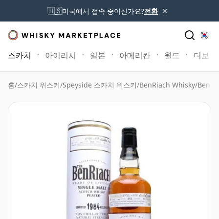
×
🇺🇸
미국에서 접속 중이신가요?
전환
스카치
아이리시
일본
아메리칸
월드
더보기
홈
/
스카치 위스키
/
Speyside 스카치 위스키
/
BenRiach Whisky
/
Benri