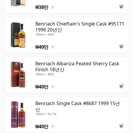
₩38만
?
Benriach Chieftain's Single Cask #95171
1996 20년산
700ml • 46%
₩40만
?
Benriach Albariza Peated Sherry Cask
Finish 18년산
700ml • 46%
₩40만
?
Benriach Single Cask #8687 1999 15년
산
700ml • 56.1%
₩40만
?