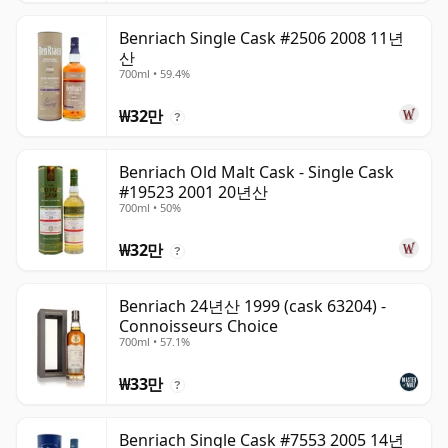
Benriach Single Cask #2506 2008 11년
산
700ml • 59.4%
₩32만
?
Benriach Old Malt Cask - Single Cask
#19523 2001 20년산
700ml • 50%
₩32만
?
Benriach 24년산 1999 (cask 63204) -
Connoisseurs Choice
700ml • 57.1%
₩33만
?
Benriach Single Cask #7553 2005 14년