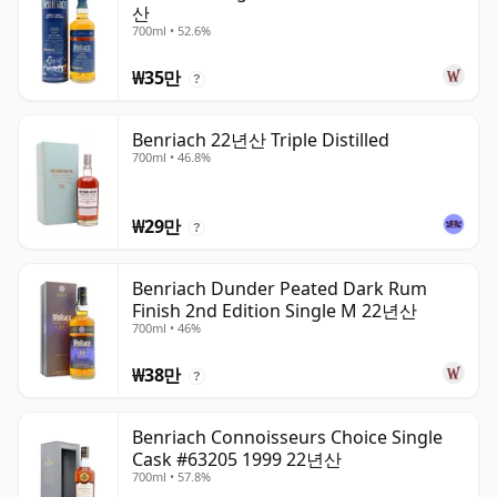
산
700ml • 52.6%
₩35만
?
Benriach 22년산 Triple Distilled
700ml • 46.8%
₩29만
?
Benriach Dunder Peated Dark Rum
Finish 2nd Edition Single M 22년산
700ml • 46%
₩38만
?
Benriach Connoisseurs Choice Single
Cask #63205 1999 22년산
700ml • 57.8%