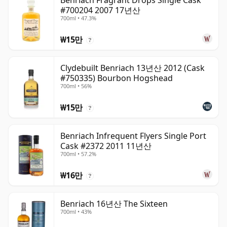
Benriach Fragrant Drops Single Cask
#700204 2007 17년산
700ml • 47.3%
₩15만
?
Clydebuilt Benriach 13년산 2012 (Cask
#750335) Bourbon Hogshead
700ml • 56%
₩15만
?
Benriach Infrequent Flyers Single Port
Cask #2372 2011 11년산
700ml • 57.2%
₩16만
?
Benriach 16년산 The Sixteen
700ml • 43%