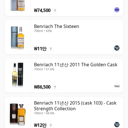
₩74,500
?
Benriach The Sixteen
700ml • 43%
₩11만
?
Benriach 11년산 2011 The Golden Cask
700ml • 57.6%
₩86,500
?
Benriach 11년산 2015 (cask 103) - Cask
Strength Collection
700ml • 58.6%
₩12만
?