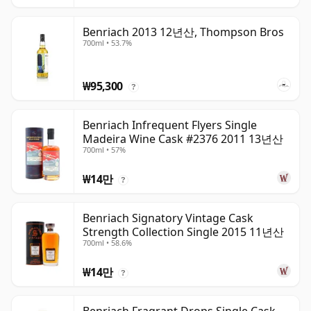
Benriach 2013 12년산, Thompson Bros
700ml • 53.7%
₩95,300
?
Benriach Infrequent Flyers Single
Madeira Wine Cask #2376 2011 13년산
700ml • 57%
₩14만
?
Benriach Signatory Vintage Cask
Strength Collection Single 2015 11년산
700ml • 58.6%
₩14만
?