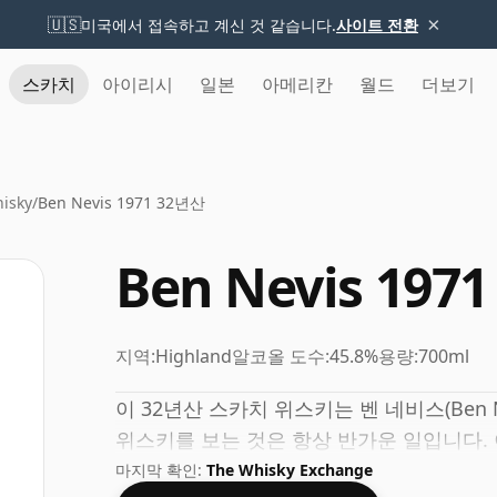
×
🇺🇸
미국에서 접속하고 계신 것 같습니다.
사이트 전환
스카치
아이리시
일본
아메리칸
월드
더보기
isky
/
Ben Nevis 1971 32년산
Ben Nevis 197
지역:
Highland
알코올 도수:
45.8%
용량:
700ml
이 32년산 스카치 위스키는 벤 네비스(Ben N
위스키를 보는 것은 항상 반가운 일입니다. 
마지막 확인:
The Whisky Exchange