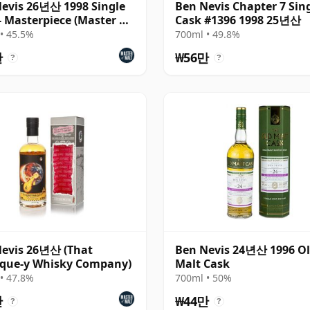
evis 26년산 1998 Single
Ben Nevis Chapter 7 Sin
- Masterpiece (Master of
Cask #1396 1998 25년산
• 45.5%
700ml • 49.8%
만
₩56만
?
?
evis 26년산 (That
Ben Nevis 24년산 1996 O
ique-y Whisky Company)
Malt Cask
• 47.8%
700ml • 50%
만
₩44만
?
?