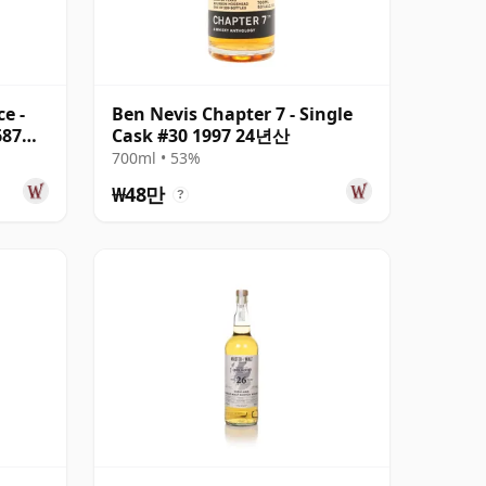
e -
Ben Nevis Chapter 7 - Single
687
Cask #30 1997 24년산
700ml • 53%
₩48만
?