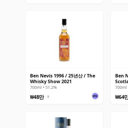
Ben Nevis 1996 / 25년산 / The
Ben N
Whisky Show 2021
Scotl
1996
700ml • 51.2%
700ml 
₩48만
₩64
?