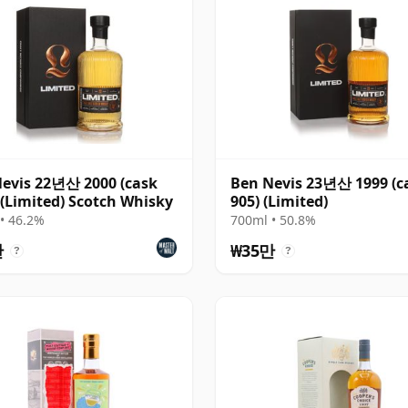
evis 22년산 2000 (cask
Ben Nevis 23년산 1999 (c
 (Limited) Scotch Whisky
905) (Limited)
• 46.2%
700ml • 50.8%
만
₩35만
?
?