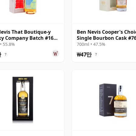
evis That Boutique-y
Ben Nevis Cooper's Choic
ky Company Batch #16
Single Bourbon Cask #7
le Ma 25년산
1997 24년산
• 55.8%
700ml • 47.5%
만
₩47만
?
?