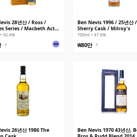
evis 28년산 / Ross /
Ben Nevis 1996 / 25년산 /
s Series / Macbeth Act
Sherry Cask / Milroy's
• 50.4%
700ml • 47.6%
만
₩80만
?
?
evis 26년산 1986 The
Ben Nevis 1970 43년산, B
n Cask
Bros & Rudd Blend 2014