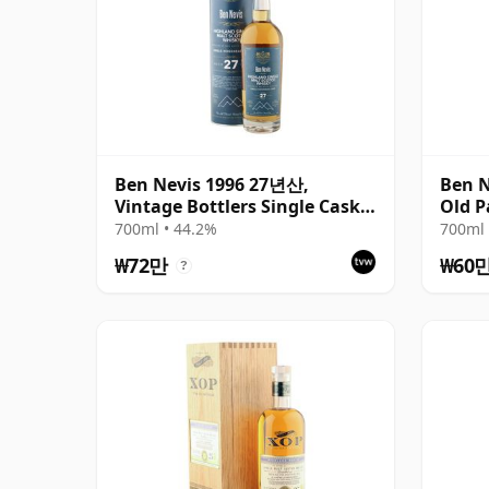
Ben Nevis 1996 27년산,
Ben N
Vintage Bottlers Single Cask
Old P
2023 Bottling with Box
Exch
700ml • 44.2%
700ml 
₩72만
₩60
?