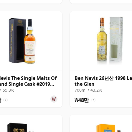
evis The Single Malts Of
Ben Nevis 26년산 1998 La
and Single Cask #2019
the Glen
 22년산
• 55.3%
700ml • 43.2%
만
₩48만
?
?