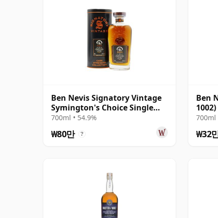
Ben Nevis Signatory Vintage
Ben N
Symington's Choice Single
1002)
Cask # 1991 32년산
700ml • 54.9%
700ml 
₩80만
₩32
?