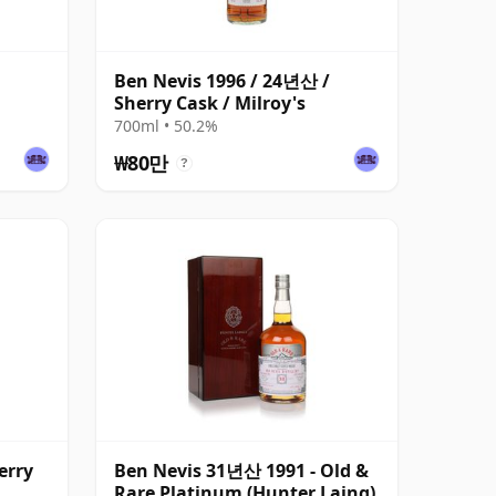
Ben Nevis 1996 / 24년산 /
Sherry Cask / Milroy's
700ml • 50.2%
₩80만
?
erry
Ben Nevis 31년산 1991 - Old &
Rare Platinum (Hunter Laing)