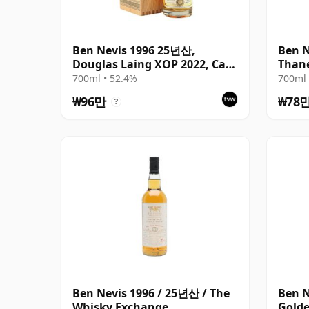
Ben Nevis 1996 25년산,
Ben N
Douglas Laing XOP 2022, Cask
Thane
15941
Two
700ml • 52.4%
700ml 
₩96만
₩78
?
Ben Nevis 1996 / 25년산 / The
Ben N
Whisky Exchange
Golde