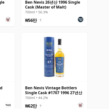
gle
Ben Nevis 26년산 1996 Single
Cask (Master of Malt)
700ml • 50.3%
₩56만
?
ld
Ben Nevis Vintage Bottlers
Single Cask #1707 1996 27년산
700ml • 44.2%
₩62만
?