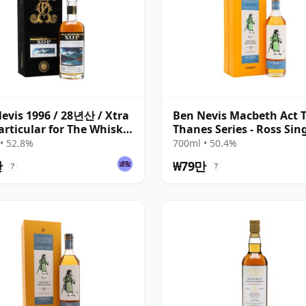
evis 1996 / 28년산 / Xtra
Ben Nevis Macbeth Act 
articular for The Whisky
Thanes Series - Ross Sin
ange
Malt 28년산
• 52.8%
700ml • 50.4%
만
₩79만
?
?