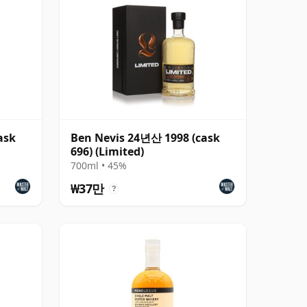
ask
Ben Nevis 24년산 1998 (cask
696) (Limited)
700ml • 45%
₩37만
?