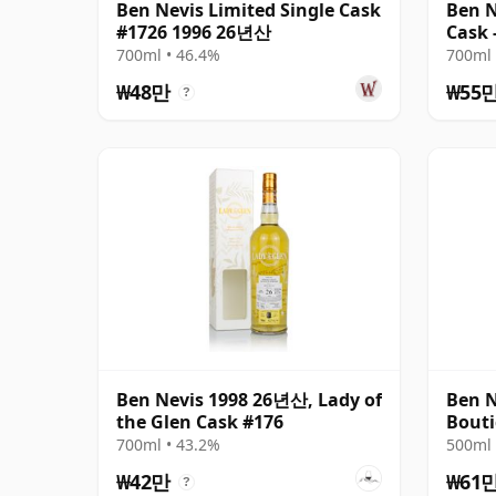
Ben Nevis Limited Single Cask
Ben N
#1726 1996 26년산
Cask 
Malt)
700ml • 46.4%
700ml 
₩48만
₩55
?
Ben Nevis 1998 26년산, Lady of
Ben N
the Glen Cask #176
Bout
700ml • 43.2%
500ml 
₩42만
₩61
?