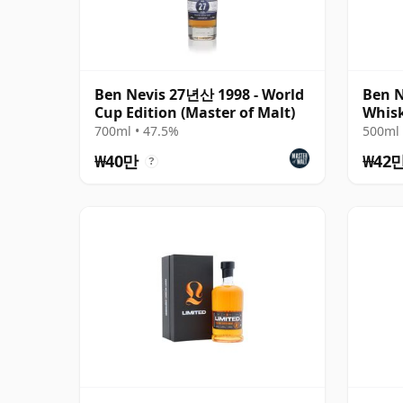
Ben Nevis 27년산 1998 - World
Ben N
Cup Edition (Master of Malt)
Whis
Sing
700ml • 47.5%
500ml 
₩40만
₩42
?