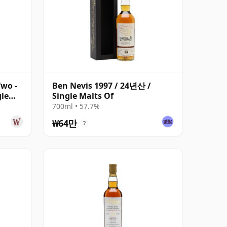
Two -
Ben Nevis 1997 / 24년산 /
gle
Single Malts Of
700ml • 57.7%
₩64만
?