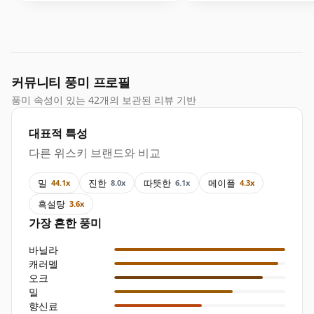
커뮤니티 풍미 프로필
풍미 속성이 있는 42개의 보관된 리뷰 기반
대표적 특성
다른 위스키 브랜드와 비교
밀
진한
따뜻한
메이플
44.1x
8.0x
6.1x
4.3x
흑설탕
3.6x
가장 흔한 풍미
바닐라
캐러멜
오크
밀
향신료