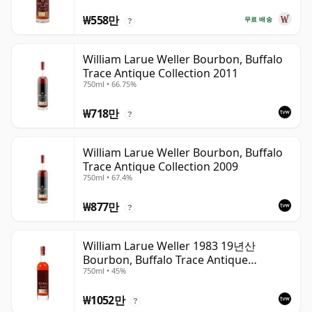
₩558만
무료 배송
?
William Larue Weller Bourbon, Buffalo
Trace Antique Collection 2011
750ml • 66.75%
₩718만
?
William Larue Weller Bourbon, Buffalo
Trace Antique Collection 2009
750ml • 67.4%
₩877만
?
William Larue Weller 1983 19년산
Bourbon, Buffalo Trace Antique
750ml • 45%
Collection 2002
₩1052만
?