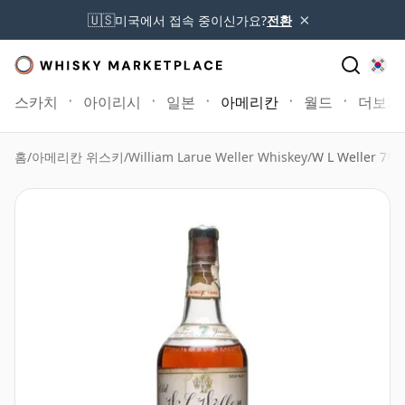
×
🇺🇸
미국에서 접속 중이신가요?
전환
스카치
아이리시
일본
아메리칸
월드
더보기
홈
/
아메리칸 위스키
/
William Larue Weller Whiskey
/
W L Weller 7년산