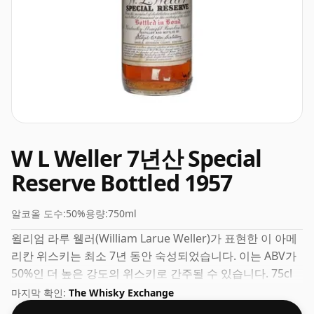
W L Weller 7년산 Special
Reserve Bottled 1957
알코올 도수:
50%
용량:
750ml
윌리엄 라루 웰러(William Larue Weller)가 표현한 이 아메
리칸 위스키는 최소 7년 동안 숙성되었습니다. 이는 ABV가
50%인 더 높은 강도의 위스키로 간주될 수 있습니다. 75cl
의 일반 병입 크기로 제공됩니다.
마지막 확인:
The Whisky Exchange