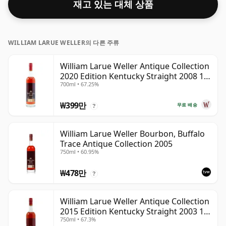
재고 있는 대체 상품
WILLIAM LARUE WELLER의 다른 주류
William Larue Weller Antique Collection
2020 Edition Kentucky Straight 2008 12
700ml • 67.25%
년산
₩399만
무료 배송
?
William Larue Weller Bourbon, Buffalo
Trace Antique Collection 2005
750ml • 60.95%
₩478만
?
William Larue Weller Antique Collection
2015 Edition Kentucky Straight 2003 12
750ml • 67.3%
년산