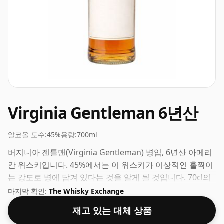
Virginia Gentleman 6년산
알코올 도수:
45%
용량:
700ml
버지니아 젠틀맨(Virginia Gentleman) 병입, 6년산 아메리
칸 위스키입니다. 45%에서는 이 위스키가 이상적인 홀짝이
는 강도로 병에 담겨 있다는 것을 알게 될 것입니다. 70cl의
일반 병 크기로 제공됩니다.
마지막 확인:
The Whisky Exchange
재고 있는 대체 상품