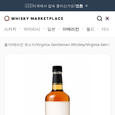
×
🇺🇸
미국에서 접속 중이신가요?
전환
스카치
아이리시
일본
아메리칸
월드
더보기
홈
/
아메리칸 위스키
/
Virginia Gentleman Whiskey
/
Virginia Gentl