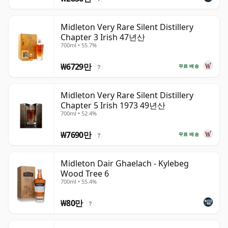
Midleton Very Rare Silent Distillery
Chapter 3 Irish 47년산
700ml • 55.7%
₩6729만
무료 배송
?
Midleton Very Rare Silent Distillery
Chapter 5 Irish 1973 49년산
700ml • 52.4%
₩7690만
무료 배송
?
Midleton Dair Ghaelach - Kylebeg
Wood Tree 6
700ml • 55.4%
₩80만
?