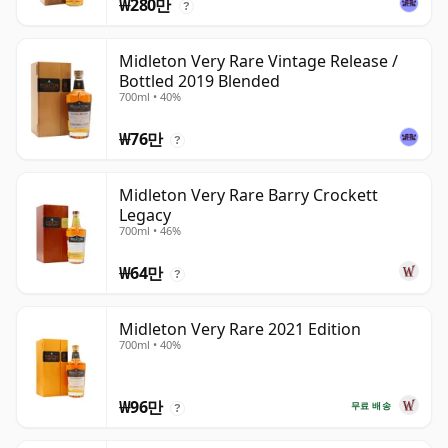
₩280만
?
Midleton Very Rare Vintage Release /
Bottled 2019 Blended
700ml • 40%
₩76만
?
Midleton Very Rare Barry Crockett
Legacy
700ml • 46%
₩64만
?
Midleton Very Rare 2021 Edition
700ml • 40%
₩96만
무료 배송
?