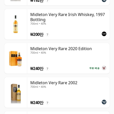
₩192만
?
Midleton Very Rare Irish Whiskey, 1997
Bottling
700ml • 40%
₩200만
?
Midleton Very Rare 2020 Edition
700ml • 40%
₩240만
무료 배송
?
Midleton Very Rare 2002
700ml • 40%
₩240만
?