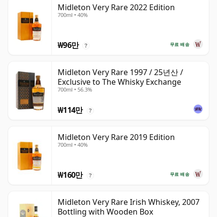
Midleton Very Rare 2022 Edition
700ml • 40%
₩96만
무료 배송
?
Midleton Very Rare 1997 / 25년산 /
Exclusive to The Whisky Exchange
700ml • 56.3%
₩114만
?
Midleton Very Rare 2019 Edition
700ml • 40%
₩160만
무료 배송
?
Midleton Very Rare Irish Whiskey, 2007
Bottling with Wooden Box