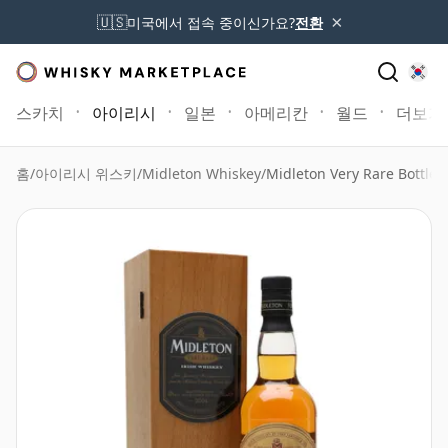
×
🇺🇸
미국에서 접속 중이신가요?
전환
스카치
아이리시
일본
아메리칸
월드
더보기
홈
/
아이리시 위스키
/
Midleton Whiskey
/
Midleton Very Rare Bottled