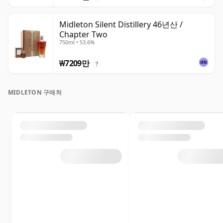
Midleton Silent Distillery 46년산 /
Chapter Two
750ml • 53.6%
₩7209만
?
MIDLETON 구매처