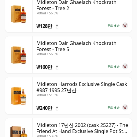
Midleton Dair Ghaelach Knockrath
Forest - Tree 2
700ml • 56.3%
₩128만
무료 배송
?
Midleton Dair Ghaelach Knockrath
Forest - Tree 5
700ml • 56.5%
₩160만
무료 배송
?
Midleton Harrods Exclusive Single Cask
#987 1995 27년산
700ml • 51.3%
₩240만
무료 배송
?
Midleton 17년산 2002 (cask 25227) - The
Friend At Hand Exclusive Single Pot Still
700ml • 53.8%