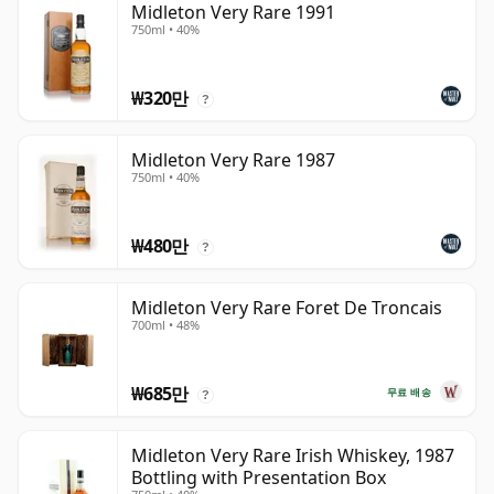
Midleton Very Rare 1991
750ml • 40%
₩320만
?
Midleton Very Rare 1987
750ml • 40%
₩480만
?
Midleton Very Rare Foret De Troncais
700ml • 48%
₩685만
무료 배송
?
Midleton Very Rare Irish Whiskey, 1987
Bottling with Presentation Box