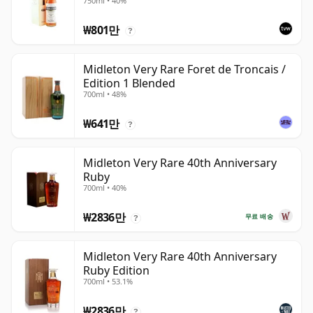
750ml • 40%
₩801만
?
Midleton Very Rare Foret de Troncais /
Edition 1 Blended
700ml • 48%
₩641만
?
Midleton Very Rare 40th Anniversary
Ruby
700ml • 40%
₩2836만
무료 배송
?
Midleton Very Rare 40th Anniversary
Ruby Edition
700ml • 53.1%
₩2836만
?