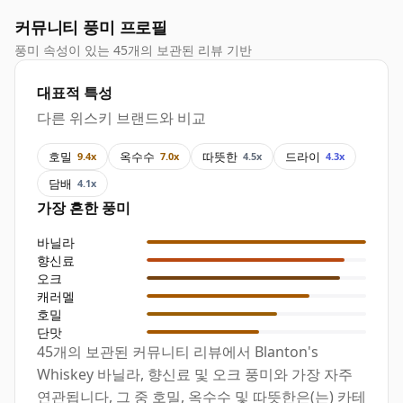
커뮤니티 풍미 프로필
풍미 속성이 있는 45개의 보관된 리뷰 기반
대표적 특성
다른 위스키 브랜드와 비교
호밀
옥수수
따뜻한
드라이
9.4x
7.0x
4.5x
4.3x
담배
4.1x
가장 흔한 풍미
바닐라
향신료
오크
캐러멜
호밀
단맛
45개의 보관된 커뮤니티 리뷰에서 Blanton's
Whiskey 바닐라, 향신료 및 오크 풍미와 가장 자주
연관됩니다, 그 중 호밀, 옥수수 및 따뜻한은(는) 카테