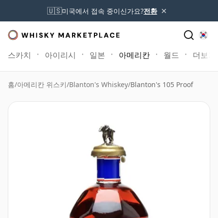
×
🇺🇸
미국에서 접속 중이신가요?
전환
스카치
아이리시
일본
아메리칸
월드
더보기
홈
/
아메리칸 위스키
/
Blanton's Whiskey
/
Blanton's 105 Proof