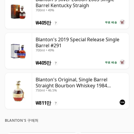
Barrel Kentucky Straigh
700ml • 49%
₩405만
무료 배송
?
Blanton's 2019 Special Release Single
Barrel #291
700ml • 49%
₩405만
무료 배송
?
Blanton's Original, Single Barrel
Straight Bourbon Whiskey 1984
750ml • 46.5%
Bottling
₩811만
?
BLANTON'S 구매처