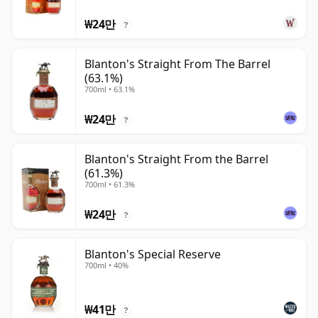
₩24만
?
Blanton's Straight From The Barrel
(63.1%)
700ml • 63.1%
₩24만
?
Blanton's Straight From the Barrel
(61.3%)
700ml • 61.3%
₩24만
?
Blanton's Special Reserve
700ml • 40%
₩41만
?